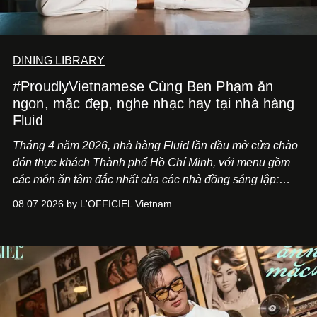
DINING LIBRARY
#ProudlyVietnamese Cùng Ben Phạm ăn
ngon, mặc đẹp, nghe nhạc hay tại nhà hàng
Fluid
Tháng 4 năm 2026, nhà hàng Fluid lần đầu mở cửa chào
đón thực khách Thành phố Hồ Chí Minh, với menu gồm
các món ăn tâm đắc nhất của các nhà đồng sáng lập:
Giám đốc sáng tạo Ben Phạm và chef Thạch Tạ. Những
08.07.2026 by L'OFFICIEL Vietnam
món ăn đa dạng từ Á đến Âu nhanh chóng được yêu thích
nhờ cảm giác ngon miệng, thoải mái và cả khả năng
mang đến niềm vui cho thực khách.