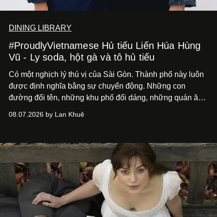
DINING LIBRARY
#ProudlyVietnamese Hủ tiếu Liến Húa Hùng
Vũ - Ly soda, hột gà và tô hủ tiếu
Có một nghịch lý thú vị của Sài Gòn. Thành phố này luôn
được định nghĩa bằng sự chuyển động. Những con
đường đổi tên, những khu phố đổi dáng, những quán ăn
mở ra rồi biến mất chỉ sau vài mùa mưa. Người ta luôn
08.07.2026 by Lan Khuê
nói về cái mới, về xu hướng tiếp theo, về những điều
đáng để trải nghiệm trước khi chúng trở nên lỗi thời.