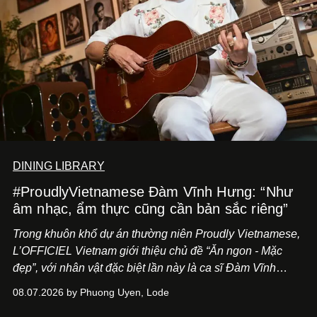
DINING LIBRARY
#ProudlyVietnamese Đàm Vĩnh Hưng: “Như
âm nhạc, ẩm thực cũng cần bản sắc riêng”
Trong khuôn khổ dự án thường niên Proudly Vietnamese,
L’OFFICIEL Vietnam giới thiệu chủ đề “Ăn ngon - Mặc
đẹp”, với nhân vật đặc biệt lần này là ca sĩ Đàm Vĩnh
Hưng. Đầu năm 2026, anh chính thức khai trương Tiệm
08.07.2026 by Phuong Uyen, Lode
Cà Phê Cà Pháo mang dấu ấn Indochine hoài niệm, thu