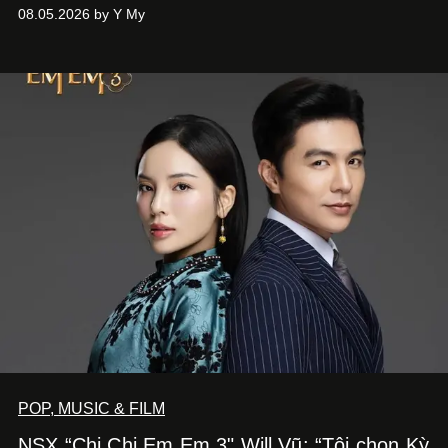
Phương đã quyết tâm biến ý tưởng công diễn một tác
08.05.2026 by Y My
phẩm múa đương đại thành hiện thực, mang tên Lắng
Nghe Điểm Chạm.
POP, MUSIC & FILM
NSX “Chị Chị Em Em 3" Will Vũ: “Tôi chọn Kỳ