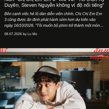
Duyên, Steven Nguyễn không vì độ nổi tiếng”
Bên cạnh việc hé lộ dàn diễn viên chính,
Chị Chị Em Em
3
cũng được ấn định phát hành sớm hơn dự kiến vào
ngày 16/10/2026. “Tôi muốn bộ phim trở thành một món
quà, đồng thời thể hiện sự trân trọng và tôn vinh phụ nữ
08.07.2026 by Lo Mo
Việt Nam”, NSX Will Vũ cho biết.