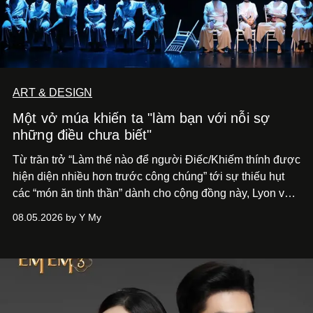
ART & DESIGN
Một vở múa khiến ta "làm bạn với nỗi sợ
những điều chưa biết"
Từ trăn trở “Làm thế nào để người Điếc/Khiếm thính được
hiện diện nhiều hơn trước công chúng” tới
sự thiếu hụt
các “món ăn tinh thần” dành cho cộng đồng này, Lyon và
Phương đã quyết tâm biến ý tưởng công diễn một tác
08.05.2026 by Y My
phẩm múa đương đại thành hiện thực, mang tên Lắng
Nghe Điểm Chạm.