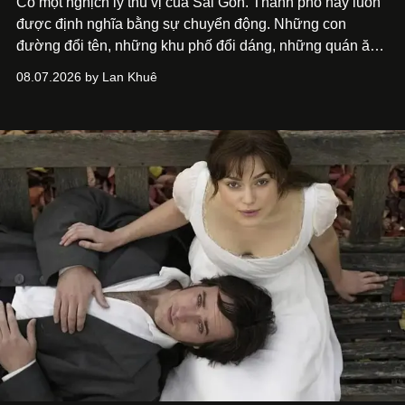
Có một nghịch lý thú vị của Sài Gòn. Thành phố này luôn
được định nghĩa bằng sự chuyển động. Những con
đường đổi tên, những khu phố đổi dáng, những quán ăn
mở ra rồi biến mất chỉ sau vài mùa mưa. Người ta luôn
08.07.2026 by Lan Khuê
nói về cái mới, về xu hướng tiếp theo, về những điều
đáng để trải nghiệm trước khi chúng trở nên lỗi thời.