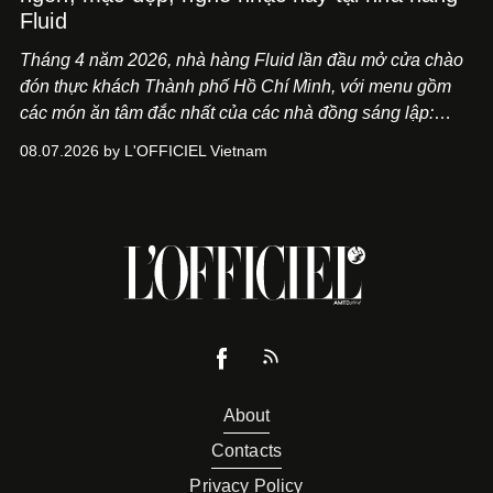
Fluid
Tháng 4 năm 2026, nhà hàng Fluid lần đầu mở cửa chào
đón thực khách Thành phố Hồ Chí Minh, với menu gồm
các món ăn tâm đắc nhất của các nhà đồng sáng lập:
Giám đốc sáng tạo Ben Phạm và chef Thạch Tạ. Những
08.07.2026 by L'OFFICIEL Vietnam
món ăn đa dạng từ Á đến Âu nhanh chóng được yêu thích
nhờ cảm giác ngon miệng, thoải mái và cả khả năng
mang đến niềm vui cho thực khách.
About
Contacts
Privacy Policy