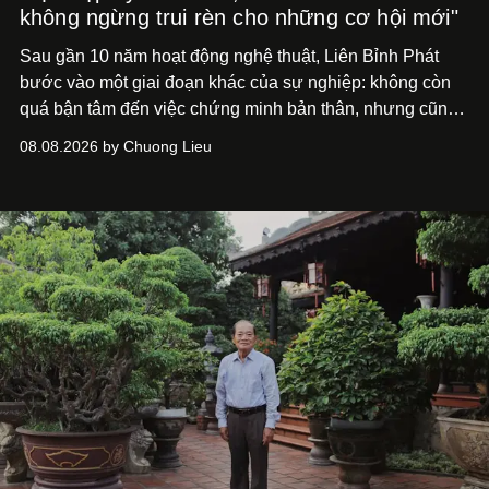
không ngừng trui rèn cho những cơ hội mới"
Sau gần 10 năm hoạt động nghệ thuật, Liên Bỉnh Phát
bước vào một giai đoạn khác của sự nghiệp: không còn
quá bận tâm đến việc chứng minh bản thân, nhưng cũng
chưa bao giờ thôi khao khát được làm nghề. Từ hai bộ
08.08.2026 by Chuong Lieu
phim điện ảnh trong nửa đầu 2026 đến hành trình trở lại
với
Running Man Vietnam
, nam diễn viên nhìn công việc
bằng một tâm thế điềm tĩnh hơn. Anh tiếp tục học hỏi, trau
dồi và chờ đợi những vai diễn đủ sức đưa mình đến
những vùng đất mới. Ở tuổi ngoài 30, điều anh theo đuổi
không phải những đích đến quá lớn, mà là khả năng luôn
tiến về phía trước.