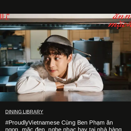
Việt Nam”, NSX Will Vũ cho biết.
DINING LIBRARY
#ProudlyVietnamese Cùng Ben Phạm ăn
ngon, mặc đẹp, nghe nhạc hay tại nhà hàng