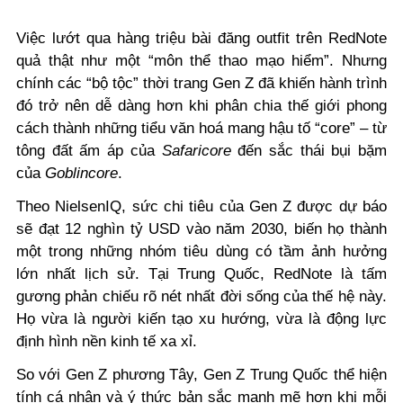
Việc lướt qua hàng triệu bài đăng outfit trên RedNote
quả thật như một “môn thể thao mạo hiểm”. Nhưng
chính các “bộ tộc” thời trang Gen Z đã khiến hành trình
đó trở nên dễ dàng hơn khi phân chia thế giới phong
cách thành những tiểu văn hoá mang hậu tố “core” – từ
tông đất ấm áp của
Safaricore
đến sắc thái bụi bặm
của
Goblincore
.
Theo NielsenIQ, sức chi tiêu của Gen Z được dự báo
sẽ đạt 12 nghìn tỷ USD vào năm 2030, biến họ thành
một trong những nhóm tiêu dùng có tầm ảnh hưởng
lớn nhất lịch sử. Tại Trung Quốc, RedNote là tấm
gương phản chiếu rõ nét nhất đời sống của thế hệ này.
Họ vừa là người kiến tạo xu hướng, vừa là động lực
định hình nền kinh tế xa xỉ.
So với Gen Z phương Tây, Gen Z Trung Quốc thể hiện
tính cá nhân và ý thức bản sắc mạnh mẽ hơn khi mỗi