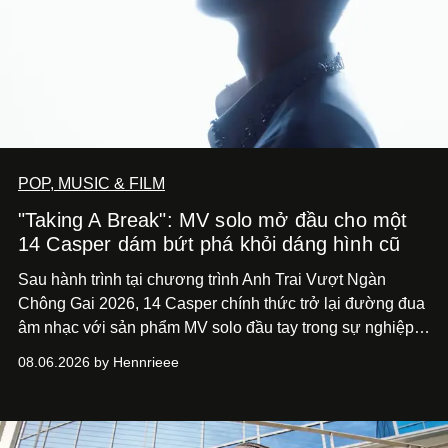
POP, MUSIC & FILM
"Taking A Break": MV solo mở đầu cho một
14 Casper dám bứt phá khỏi dáng hình cũ
Sau hành trình tại chương trình Anh Trai Vượt Ngàn
Chông Gai 2026, 14 Casper chính thức trở lại đường đua
âm nhạc với sản phẩm MV solo đầu tay trong sự nghiệp -
“Taking A Break”
. Đây không chỉ là sản phẩm đánh dấu
08.06.2026 by Hennrieee
bước chuyển mình của 14 Casper sau chương trình, mà
còn mở ra một chương mới trong hành trình nghệ thuật
của nam nghệ sĩ khi lần đầu tiên anh trình làng một MV
solo được đầu tư toàn diện từ sáng tác, sản xuất, trình