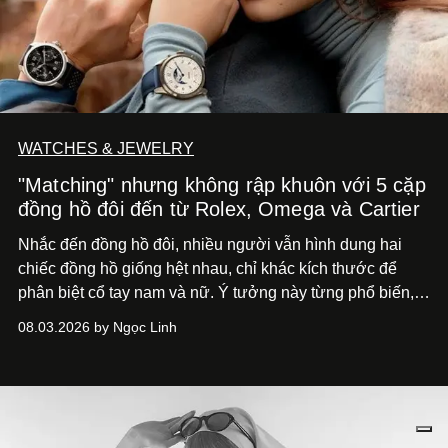
WATCHES & JEWELRY
"Matching" nhưng không rập khuôn với 5 cặp
đồng hồ đôi đến từ Rolex, Omega và Cartier
Nhắc đến đồng hồ đôi, nhiều người vẫn hình dung hai
chiếc đồng hồ giống hệt nhau, chỉ khác kích thước để
phân biệt cổ tay nam và nữ. Ý tưởng này từng phổ biến,
song cũng vô tình khiến khái niệm đồng hồ đôi trở nên
08.03.2026 by Ngọc Linh
khá rập khuôn. Nói lời tạm biết hai phiên bản nam nữ
giống nhau y đúc, các nhà chế tác hiện này không còn
mải miết tìm kiếm sự đồng nhất tuyệt đối. Họ để những
đường nét, tỷ lệ và bảng màu nối liền hai thiết kế, dù mỗi
phiên bản vẫn mang linh hồn riêng.