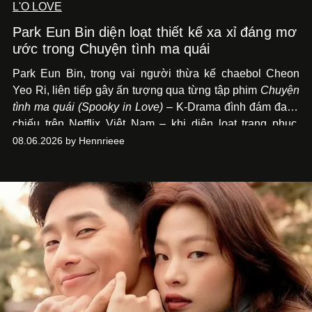
L'O LOVE
Park Eun Bin diện loạt thiết kế xa xỉ đáng mơ
ước trong Chuyện tình ma quái
Park Eun Bin, trong vai người thừa kế chaebol Cheon
Yeo Ri, liên tiếp gây ấn tượng qua từng tập phim
Chuyện
tình ma quái (Spooky in Love)
– K-Drama đình đám đang
chiếu trên Netflix Việt Nam – khi diện loạt trang phục,
đồng hồ & trang sức xa xỉ tương xứng với địa vị trên màn
08.06.2026 by Hennrieee
ảnh nhỏ: từ Hermès, LOEWE cho đến Jaeger-LeCoultre,
Chaumet, Chopard…