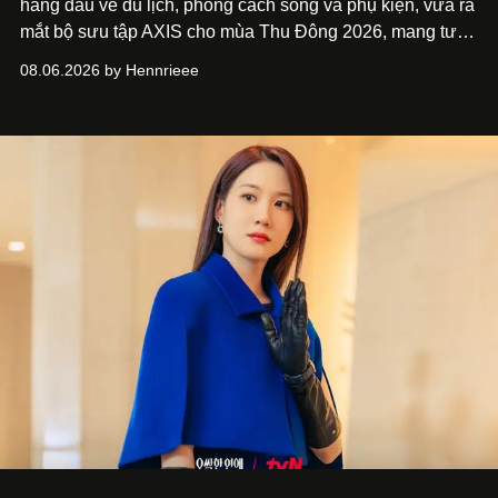
hàng đầu về du lịch, phong cách sống và phụ kiện, vừa ra
mắt bộ sưu tập AXIS cho mùa Thu Đông 2026, mang tư
duy thiết kế tiên phong, tái định nghĩa trải nghiệm du lịch
08.06.2026 by Hennrieee
và phong cách sống hiện đại bằng thiết kế sắc nét, chuẩn
xác gắn liền với tính thẩm mỹ toàn cầu.