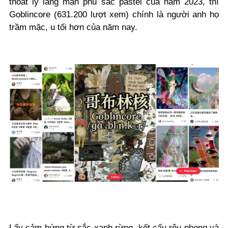
thoát ly lãng mạn phủ sắc pastel của năm 2023, thì
Goblincore (631.200 lượt xem) chính là người anh họ
trầm mặc, u tối hơn của năm nay.
Lấy cảm hứng từ sắc xanh rừng, kết cấu rêu phong và