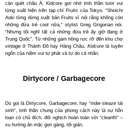
càn quét châu Á, Kidcore gợi nhớ tinh thần tươi vui
từng xuất hiện trên tạp chí
Fruits
của Tokyo. “Shoichi
Aoki từng dừng xuất bản Fruits vì nói rằng không còn
những đứa trẻ cool nữa,” stylist Greg Grigorian nói.
“Nhưng tôi nghĩ tất cả những đứa trẻ ấy giờ đang ở
Trung Quốc”. Từ những gam hồng rực rỡ đến khu chợ
vintage
ở Thành Đô hay Hàng Châu,
Kidcore
là tuyên
ngôn của niềm vui tự phát và tự do cá nhân.
Dirtycore / Garbagecore
Dù gọi là Dirtycore, Garbagecore, hay “indie sleaze tái
sinh”, tinh thần chung của phong cách này là sự hỗn
loạn có chủ đích, đối nghịch hoàn toàn với “cleanfit” –
xu hướng ăn mặc gọn gàng, tối giản.