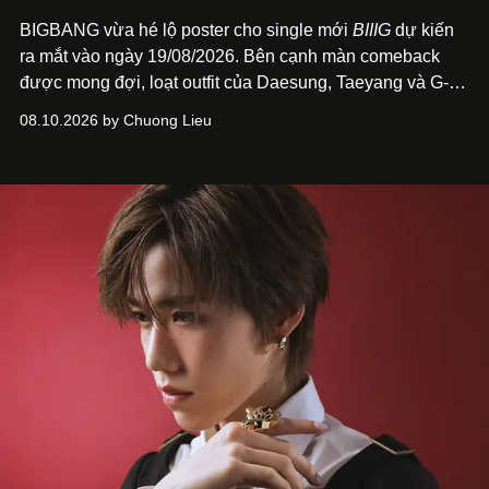
BIGBANG vừa hé lộ poster cho single mới
BIIIG
dự kiến
ra mắt vào ngày 19/08/2026. Bên cạnh màn comeback
được mong đợi, loạt outfit của Daesung, Taeyang và G-
Dragon trên poster cũng nhanh chóng trở thành điểm
08.10.2026 by Chuong Lieu
đáng chú ý với giới mộ điệu.