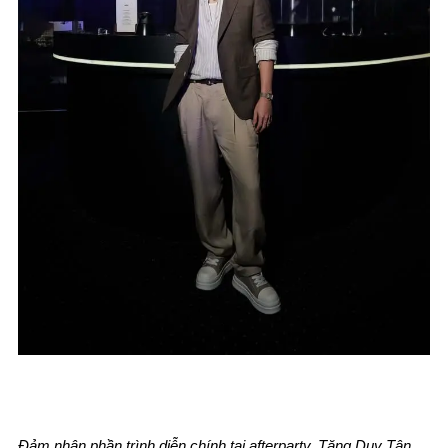
Đảm nhận phần trình diễn chính tại afterparty, Tăng Duy Tân