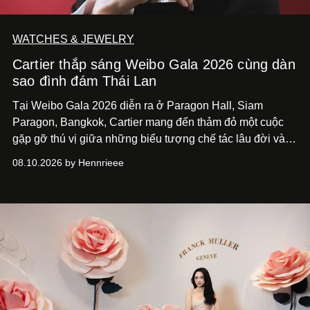
WATCHES & JEWELRY
Cartier thắp sáng Weibo Gala 2026 cùng dàn
sao đình đám Thái Lan
Tại Weibo Gala 2026 diễn ra ở Paragon Hall, Siam
Paragon, Bangkok, Cartier mang đến thảm đỏ một cuộc
gặp gỡ thú vị giữa những biểu tượng chế tác lâu đời và
thế hệ ngôi sao đang định hình văn hóa đại chúng Thái
08.10.2026 by Hennrieee
Lan. Sáu gương mặt gồm Tor Thanapob, Jeff Satur, PP
Krit, Lingling Kwong, Keng Harit và Tle Matimun lần lượt
xuất hiện trong những thiết kế Cartier, mỗi người lựa chọn
một ngôn ngữ riêng để diễn giải tinh thần của Maison.