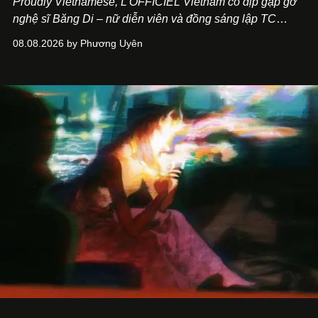
Proudly Vietnamese, L’OFFICIEL Vietnam có dịp gặp gỡ
nghệ sĩ Băng Di – nữ diễn viên và đồng sáng lập TC
ASIA, đơn vị đứng sau các thương hiệu BÀ BAR, MOTLY
08.08.2026 by Phương Uyên
Kitchen Bar và SALEM tại TP.HCM.