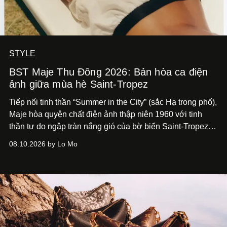
STYLE
BST Maje Thu Đông 2026: Bản hòa ca điện
ảnh giữa mùa hè Saint-Tropez
Tiếp nối tinh thần “Summer in the City” (sắc Hạ trong phố),
Maje hòa quyện chất điện ảnh thập niên 1960 với tinh
thần tự do ngập tràn nắng gió của bờ biển Saint-Tropez,
tạo nét cân bằng giữa vẻ quyến rũ nổi bật và nét thư thái
08.10.2026 by Lo Mo
tự nhiên.