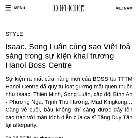
MENU
VIETNAM
STYLE
Isaac, Song Luân cùng sao Việt toả
sáng trong sự kiện khai trương
Hanoi Boss Centre
Sự kiện ra mắt cửa hàng mới của BOSS tại TTTM
Hanoi Centre đã quy tụ loạt gương mặt quen thuộc
như Isaac, Thiên Minh, Song Luân, cặp đôi Bình An
- Phương Nga, Trịnh Thu Hường, Mad Kingkong…
Càng về cuối, bầu không khí càng được đẩy lên
cao trào với màn trình diễn của ca sĩ Tăng Duy Tân
tại afterparty.
05.13.2026 by Hennrieee