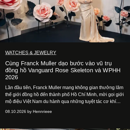
WATCHES & JEWELRY
Cùng Franck Muller dạo bước vào vũ trụ
đồng hồ Vanguard Rose Skeleton và WPHH
2026
Lần đầu tiên, Franck Muller mang không gian thưởng lãm
thế giới đồng hồ đến thành phố Hồ Chí
Minh, mời gọi giới
mộ điệu Việt Nam du hành qua những tuyệt tác cơ khí
Vanguard Rose Skeleton
và các thiết kế đồng hồ mới nhất
08.10.2026 by Hennrieee
vừa ra mắt tại sự kiện WPHH 2026.