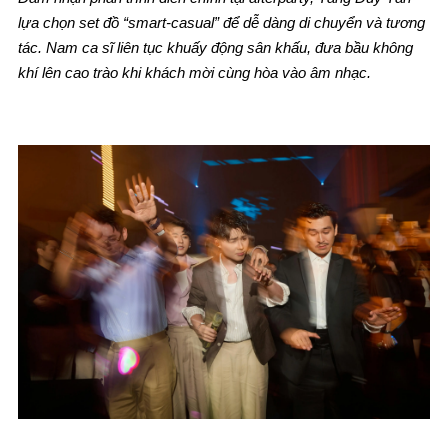
lựa chọn set đồ “smart-casual” để dễ dàng di chuyển và tương
tác. Nam ca sĩ liên tục khuấy động sân khấu, đưa bầu không
khí lên cao trào khi khách mời cùng hòa vào âm nhạc.