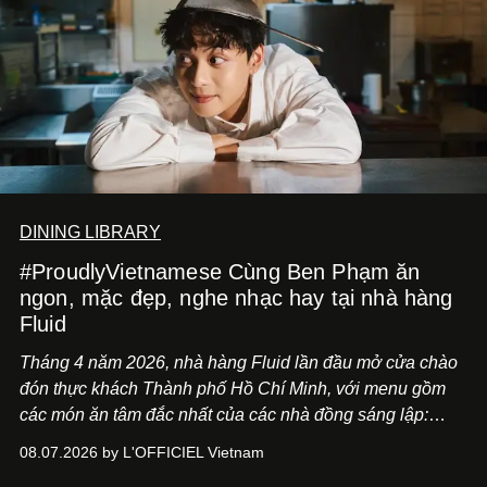
DINING LIBRARY
#ProudlyVietnamese Cùng Ben Phạm ăn
ngon, mặc đẹp, nghe nhạc hay tại nhà hàng
Fluid
Tháng 4 năm 2026, nhà hàng Fluid lần đầu mở cửa chào
đón thực khách Thành phố Hồ Chí Minh, với menu gồm
các món ăn tâm đắc nhất của các nhà đồng sáng lập:
Giám đốc sáng tạo Ben Phạm và chef Thạch Tạ. Những
08.07.2026 by L'OFFICIEL Vietnam
món ăn đa dạng từ Á đến Âu nhanh chóng được yêu thích