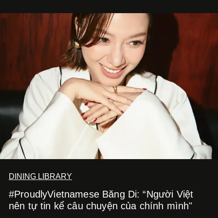
nhờ cảm giác ngon miệng, thoải mái và cả khả năng
mang đến niềm vui cho thực khách.
DINING LIBRARY
#ProudlyVietnamese Băng Di: “Người Việt
nên tự tin kể câu chuyện của chính mình"