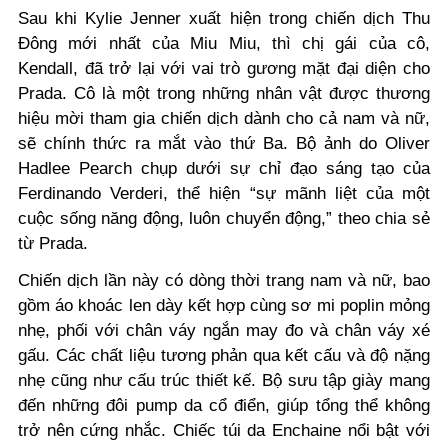
Sau khi Kylie Jenner xuất hiện trong chiến dịch Thu
Đông mới nhất của Miu Miu, thì chị gái của cô,
Kendall, đã trở lại với vai trò gương mặt đại diện cho
Prada. Cô là một trong những nhân vật được thương
hiệu mời tham gia chiến dịch dành cho cả nam và nữ,
sẽ chính thức ra mắt vào thứ Ba. Bộ ảnh do Oliver
Hadlee Pearch chụp dưới sự chỉ đạo sáng tạo của
Ferdinando Verderi, thể hiện “sự mãnh liệt của một
cuộc sống năng động, luôn chuyển động,” theo chia sẻ
từ Prada.
Chiến dịch lần này có dòng thời trang nam và nữ, bao
gồm áo khoác len dày kết hợp cùng sơ mi poplin mỏng
nhẹ, phối với chân váy ngắn may đo và chân váy xé
gấu. Các chất liệu tương phản qua kết cấu và độ nặng
nhẹ cũng như cấu trúc thiết kế. Bộ sưu tập giày mang
đến những đôi pump da cổ điển, giúp tổng thể không
trở nên cứng nhắc. Chiếc túi da Enchaine nổi bật với