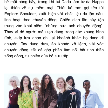
bề mặt bóng bẩy, trong khi túi Dada làm từ da Nappa
lại thiên về sự mềm mại. Thiết kế mới gọi tên túi
Explore Shoulder, xuất hiện với chất liệu da lộn nâu,
linh hoạt theo chuyển động. Chiến dịch lần này tập
trung vào khái niệm “những bức ảnh chuyển động”.
Thay vì để người mẫu tạo dáng trong các khung hình
tĩnh, ekip lựa chọn ghi lại khoảnh khắc họ đang di
chuyển. Tay đung đưa, áo khoác xô lệch, vải vóc
chuyển động, tất cả góp phần làm nổi bật tinh thần
sống động, tự nhiên của bộ sưu tập.