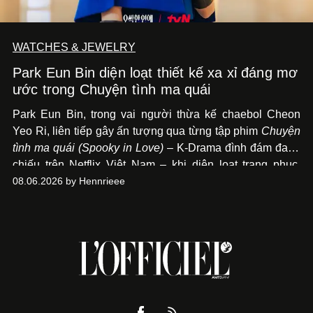
WATCHES & JEWELRY
Park Eun Bin diện loạt thiết kế xa xỉ đáng mơ
ước trong Chuyện tình ma quái
Park Eun Bin, trong vai người thừa kế chaebol Cheon
Yeo Ri, liên tiếp gây ấn tượng qua từng tập phim
Chuyện
tình ma quái (Spooky in Love)
– K-Drama đình đám đang
chiếu trên Netflix Việt Nam – khi diện loạt trang phục,
đồng hồ & trang sức xa xỉ tương xứng với địa vị trên màn
08.06.2026 by Hennrieee
ảnh nhỏ: từ Hermès, LOEWE cho đến Jaeger-LeCoultre,
Chaumet, Chopard…