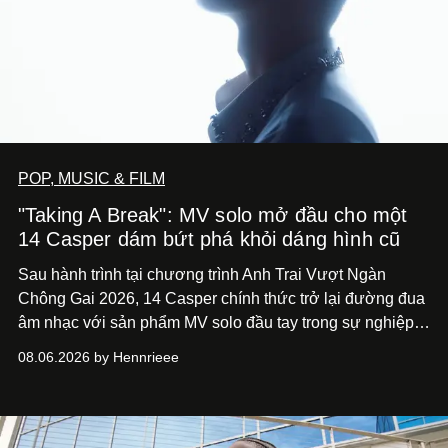
POP, MUSIC & FILM
"Taking A Break": MV solo mở đầu cho một
14 Casper dám bứt phá khỏi dáng hình cũ
Sau hành trình tại chương trình Anh Trai Vượt Ngàn
Chông Gai 2026, 14 Casper chính thức trở lại đường đua
âm nhạc với sản phẩm MV solo đầu tay trong sự nghiệp -
“Taking A Break”
. Đây không chỉ là sản phẩm đánh dấu
08.06.2026 by Hennrieee
bước chuyển mình của 14 Casper sau chương trình, mà
còn mở ra một chương mới trong hành trình nghệ thuật
của nam nghệ sĩ khi lần đầu tiên anh trình làng một MV
solo được đầu tư toàn diện từ sáng tác, sản xuất, trình