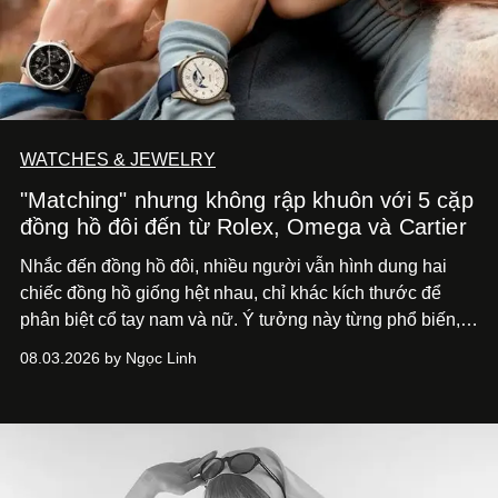
WATCHES & JEWELRY
"Matching" nhưng không rập khuôn với 5 cặp
đồng hồ đôi đến từ Rolex, Omega và Cartier
Nhắc đến đồng hồ đôi, nhiều người vẫn hình dung hai
chiếc đồng hồ giống hệt nhau, chỉ khác kích thước để
phân biệt cổ tay nam và nữ. Ý tưởng này từng phổ biến,
song cũng vô tình khiến khái niệm đồng hồ đôi trở nên
08.03.2026 by Ngọc Linh
khá rập khuôn. Nói lời tạm biết hai phiên bản nam nữ
giống nhau y đúc, các nhà chế tác hiện này không còn
mải miết tìm kiếm sự đồng nhất tuyệt đối. Họ để những
đường nét, tỷ lệ và bảng màu nối liền hai thiết kế, dù mỗi
phiên bản vẫn mang linh hồn riêng.