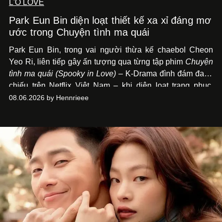
L'O LOVE
Park Eun Bin diện loạt thiết kế xa xỉ đáng mơ
ước trong Chuyện tình ma quái
Park Eun Bin, trong vai người thừa kế chaebol Cheon
Yeo Ri, liên tiếp gây ấn tượng qua từng tập phim
Chuyện
tình ma quái (Spooky in Love)
– K-Drama đình đám đang
chiếu trên Netflix Việt Nam – khi diện loạt trang phục,
đồng hồ & trang sức xa xỉ tương xứng với địa vị trên màn
08.06.2026 by Hennrieee
ảnh nhỏ: từ Hermès, LOEWE cho đến Jaeger-LeCoultre,
Chaumet, Chopard…