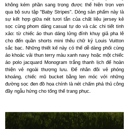
không kém phần sang trọng được thể hiện trọn vẹn
qua bộ sưu tập "Baby Stripes". Dòng sản phẩm này là
sự kết hợp giữa nét tươi tắn của chất liệu jersey kẻ
sọc cùng phom dáng casual tự do và các chi tiết tinh
xảo: từ chiếc áo thun dáng lửng đính khuy giả pha lê
cho đến quần shorts mini thêu chữ ký Louis Vuitton
sắc bạc. Những thiết kế này có thể dễ dàng phối cùng
áo khoác vải thun terry màu xanh navy hoặc một chiếc
áo polo jacquard Monogram trắng thanh lịch để hoàn
thiện vẻ ngoài thượng lưu. Để nhân đôi vẻ phóng
khoáng, chiếc mũ bucket bằng len móc với những
đường sọc đen đồ họa chính là nét chấm phá thủ công
đầy ngẫu hứng cho tổng thể trang phục.