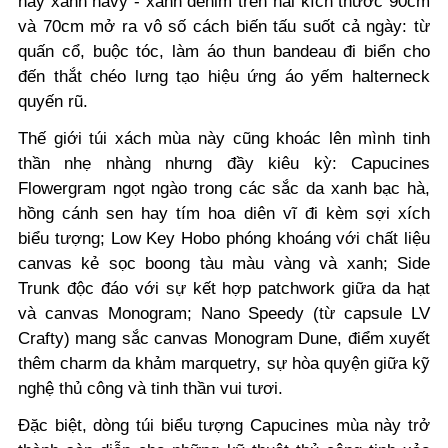
hay xanh navy - xanh denim trên hai kích thước 90cm
và 70cm mở ra vô số cách biến tấu suốt cả ngày: từ
quấn cổ, buộc tóc, làm áo thun bandeau đi biển cho
đến thắt chéo lưng tạo hiệu ứng áo yếm halterneck
quyến rũ.
Thế giới túi xách mùa này cũng khoác lên mình tinh
thần nhẹ nhàng nhưng đầy kiêu kỳ: Capucines
Flowergram ngọt ngào trong các sắc da xanh bạc hà,
hồng cánh sen hay tím hoa diên vĩ đi kèm sợi xích
biểu tượng; Low Key Hobo phóng khoáng với chất liệu
canvas kẻ sọc boong tàu màu vàng và xanh; Side
Trunk độc đáo với sự kết hợp patchwork giữa da hạt
và canvas Monogram; Nano Speedy (từ capsule LV
Crafty) mang sắc canvas Monogram Dune, điểm xuyết
thêm charm da khảm marquetry, sự hòa quyện giữa kỹ
nghệ thủ công và tinh thần vui tươi.
Đặc biệt, dòng túi biểu tượng Capucines mùa này trở