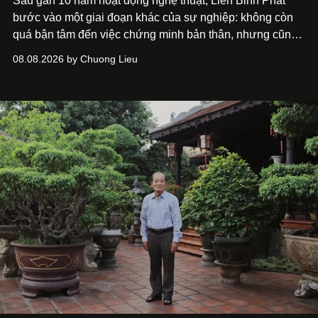
Sau gần 10 năm hoạt động nghệ thuật, Liên Bỉnh Phát
bước vào một giai đoạn khác của sự nghiệp: không còn
quá bận tâm đến việc chứng minh bản thân, nhưng cũng
chưa bao giờ thôi khao khát được làm nghề. Từ hai bộ
08.08.2026 by Chuong Lieu
phim điện ảnh trong nửa đầu 2026 đến hành trình trở lại
với
Running Man Vietnam
, nam diễn viên nhìn công việc
bằng một tâm thế điềm tĩnh hơn. Anh tiếp tục học hỏi, trau
dồi và chờ đợi những vai diễn đủ sức đưa mình đến
những vùng đất mới. Ở tuổi ngoài 30, điều anh theo đuổi
không phải những đích đến quá lớn, mà là khả năng luôn
tiến về phía trước.