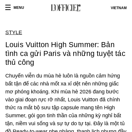
MENU
VIETNAM
STYLE
Louis Vuitton High Summer: Bản
tình ca gửi Paris và những tuyệt tác
thủ công
Chuyến viễn du mùa hè luôn là nguồn cảm hứng
bất tận để các nhà mốt xa xỉ dệt nên những giấc
mơ phóng khoáng. Khi mùa hè 2026 đang bước
vào giai đoạn rực rỡ nhất, Louis Vuitton đã chính
thức ra mắt bộ sưu tập capsule mang tên High
Summer, gói gọn tinh thần của những kỳ nghỉ bất
tận, niềm vui sống và sự tự do tự tại. Đây là một tủ
đồ Ready-to-wear nhẹ nhàng, thanh lịch nhưng đầy