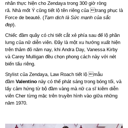
nhân thực hiện cho Zendaya trong 300 giờ ròng
rã. Nhà mốt Ý cũng tiết lộ tên riêng của trang phục là
Force de beauté. (
Tạm dịch là Sức mạnh của sắc
đẹp
).
Chiếc đầm quây có chi tiết cắt xẻ phía sau để lộ phần
lưng của nữ diễn viên. Đây là một xu hướng xuất hiện
trên thảm đỏ năm nay, khi Andra Day, Vanessa Kirby
và Carey Mulligan đều chọn phong cách này với nét
biến tấu riêng.
Stylist của Zendaya, Law Roach tiết lộ mẫu
đầm
Valentino
này có thể phát sáng trong bóng tối, và
lấy cảm hứng từ bộ đầm vàng mà nữ ca sĩ kiêm diễn
viên Cher từng mặc trên truyền hình vào giữa những
năm 1970.