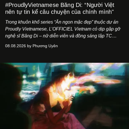
#ProudlyVietnamese Băng Di: “Người Việt
nên tự tin kể câu chuyện của chính mình"
Trong khuôn khổ series “Ăn ngon mặc đẹp” thuộc dự án
Proudly Vietnamese, L’OFFICIEL Vietnam có dịp gặp gỡ
nghệ sĩ Băng Di – nữ diễn viên và đồng sáng lập TC
ASIA, đơn vị đứng sau các thương hiệu BÀ BAR, MOTLY
08.08.2026 by Phương Uyên
Kitchen Bar và SALEM tại TP.HCM.