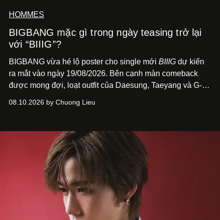
HOMMES
BIGBANG mặc gì trong ngày teasing trở lại
với “BIIIG”?
BIGBANG vừa hé lộ poster cho single mới
BIIIG
dự kiến
ra mắt vào ngày 19/08/2026. Bên cạnh màn comeback
được mong đợi, loạt outfit của Daesung, Taeyang và G-
Dragon trên poster cũng nhanh chóng trở thành điểm
08.10.2026 by Chuong Lieu
đáng chú ý với giới mộ điệu.