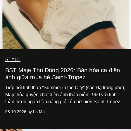
STYLE
BST Maje Thu Đông 2026: Bản hòa ca điện
ảnh giữa mùa hè Saint-Tropez
Tiếp nối tinh thần “Summer in the City” (sắc Hạ trong phố),
Maje hòa quyện chất điện ảnh thập niên 1960 với tinh
thần tự do ngập tràn nắng gió của bờ biển Saint-Tropez,
tạo nét cân bằng giữa vẻ quyến rũ nổi bật và nét thư thái
08.10.2026 by Lo Mo
tự nhiên.