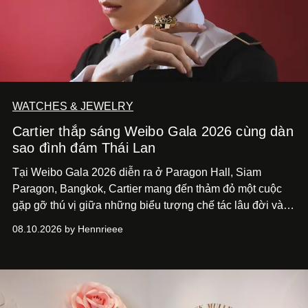
WATCHES & JEWELRY
Cartier thắp sáng Weibo Gala 2026 cùng dàn
sao đình đám Thái Lan
Tại Weibo Gala 2026 diễn ra ở Paragon Hall, Siam
Paragon, Bangkok, Cartier mang đến thảm đỏ một cuộc
gặp gỡ thú vị giữa những biểu tượng chế tác lâu đời và
thế hệ ngôi sao đang định hình văn hóa đại chúng Thái
08.10.2026 by Hennrieee
Lan. Sáu gương mặt gồm Tor Thanapob, Jeff Satur, PP
Krit, Lingling Kwong, Keng Harit và Tle Matimun lần lượt
xuất hiện trong những thiết kế Cartier, mỗi người lựa chọn
một ngôn ngữ riêng để diễn giải tinh thần của Maison.