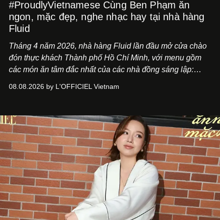
#ProudlyVietnamese Cùng Ben Phạm ăn
ngon, mặc đẹp, nghe nhạc hay tại nhà hàng
Fluid
Tháng 4 năm 2026, nhà hàng Fluid lần đầu mở cửa chào
đón thực khách Thành phố Hồ Chí Minh, với menu gồm
các món ăn tâm đắc nhất của các nhà đồng sáng lập:
Giám đốc sáng tạo Ben Phạm và chef Thạch Tạ. Những
08.08.2026 by L'OFFICIEL Vietnam
món ăn đa dạng từ Á đến Âu nhanh chóng được yêu thích
nhờ cảm giác ngon miệng, thoải mái và cả khả năng
mang đến niềm vui cho thực khách.