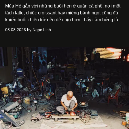
Mùa Hè gắn với những buổi hẹn ở quán cà phê, nơi một
tách latte, chiếc croissant hay miếng bánh ngọt cũng đủ
khiến buổi chiều trở nên dễ chịu hơn.
Lấy cảm hứng từ
cà phê, bánh nướng và các món tráng miệng, café nails
08.08.2026 by Ngọc Linh
sử dụng bảng màu nâu sữa, kem, trắng ngà cùng những
chi tiết đắp nổi để tái hiện không gian quen thuộc của
quán cà phê. Dưới đây là những mẫu nail được yêu thích
nhất của xu hướng này.