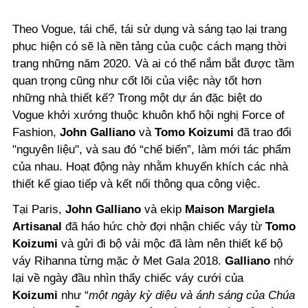
Theo Vogue, tái chế, tái sử dụng và sáng tạo lại trang
phục hiện có sẽ là nền tảng của cuộc cách mạng thời
trang những năm 2020. Và ai có thể nắm bắt được tầm
quan trọng cũng như cốt lõi của việc này tốt hơn
những nhà thiết kế? Trong một dự án đặc biệt do
Vogue khởi xướng thuộc khuôn khổ hội nghị Force of
Fashion,
John Galliano
và
Tomo Koizumi
đã trao đổi
"nguyên liệu", và sau đó “chế biến”, làm mới tác phẩm
của nhau. Hoạt động này nhằm khuyến khích các nhà
thiết kế giao tiếp và kết nối thông qua công việc.
Tại Paris,
John Galliano
và ekip
Maison Margiela
Artisanal
đã háo hức chờ đợi nhận chiếc váy từ
Tomo
Koizumi
và gửi đi bộ vải mộc đã làm nên thiết kế bộ
váy Rihanna từng mặc ở Met Gala 2018.
Galliano
nhớ
lại về ngày đầu nhìn thấy chiếc váy cưới của
Koizumi
như “
một ngày kỳ diệu và ánh sáng của Chúa