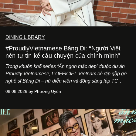
DINING LIBRARY
#ProudlyVietnamese Băng Di: “Người Việt
nên tự tin kể câu chuyện của chính mình"
Trong khuôn khổ series “Ăn ngon mặc đẹp” thuộc dự án
Proudly Vietnamese, L’OFFICIEL Vietnam có dịp gặp gỡ
nghệ sĩ Băng Di – nữ diễn viên và đồng sáng lập TC
ASIA, đơn vị đứng sau các thương hiệu BÀ BAR, MOTLY
08.08.2026 by Phương Uyên
Kitchen Bar và SALEM tại TP.HCM.