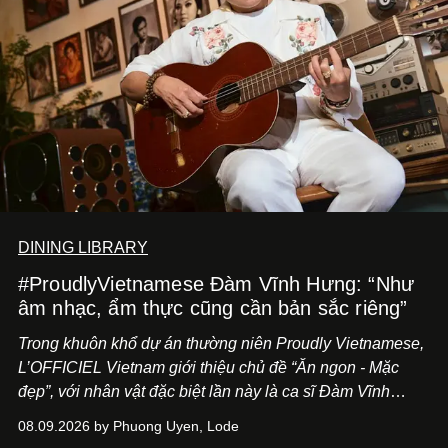
DINING LIBRARY
#ProudlyVietnamese Đàm Vĩnh Hưng: “Như
âm nhạc, ẩm thực cũng cần bản sắc riêng”
Trong khuôn khổ dự án thường niên Proudly Vietnamese,
L’OFFICIEL Vietnam giới thiệu chủ đề “Ăn ngon - Mặc
đẹp”, với nhân vật đặc biệt lần này là ca sĩ Đàm Vĩnh
Hưng. Đầu năm 2026, anh chính thức khai trương Tiệm
08.09.2026 by Phuong Uyen, Lode
Cà Phê Cà Pháo mang dấu ấn Indochine hoài niệm, thu