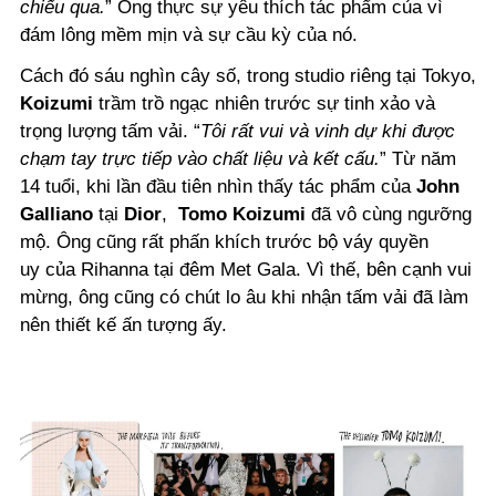
chiếu qua.
” Ông thực sự yêu thích tác phẩm của vì
đám lông mềm mịn và sự cầu kỳ của nó.
Cách đó sáu nghìn cây số, trong studio riêng tại Tokyo,
Koizumi
trầm trồ ngạc nhiên trước sự tinh xảo và
trọng lượng tấm vải. “
Tôi rất vui và vinh dự khi được
chạm tay trực tiếp vào chất liệu và kết cấu.
” Từ năm
14 tuổi, khi lần đầu tiên nhìn thấy tác phẩm của
John
Galliano
tại
Dior
,
Tomo Koizumi
đã vô cùng ngưỡng
mộ. Ông cũng rất phấn khích trước bộ váy quyền
uy của Rihanna tại đêm Met Gala. Vì thế, bên cạnh vui
mừng, ông cũng có chút lo âu khi nhận tấm vải đã làm
nên thiết kế ấn tượng ấy.