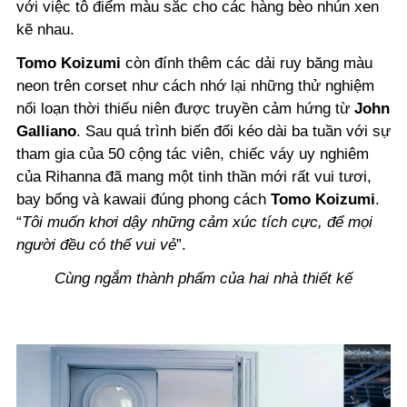
với việc tô điểm màu sắc cho các hàng bèo nhún xen
kẽ nhau.
Tomo Koizumi
còn đính thêm các dải ruy băng màu
neon trên corset như cách nhớ lại những thử nghiệm
nổi loạn thời thiếu niên được truyền cảm hứng từ
John
Galliano
. Sau quá trình biến đổi kéo dài ba tuần với sự
tham gia của 50 cộng tác viên, chiếc váy uy nghiêm
của Rihanna đã mang một tinh thần mới rất vui tươi,
bay bổng và kawaii đúng phong cách
Tomo Koizumi
.
“
Tôi muốn khơi dậy những cảm xúc tích cực, để mọi
người đều có thể vui vẻ
”.
Cùng ngắm thành phẩm của hai nhà thiết kế