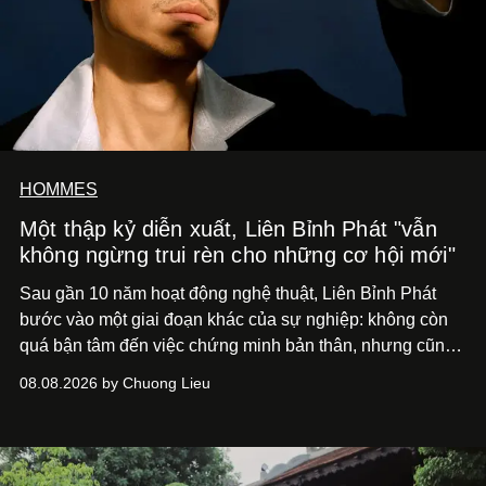
HOMMES
Một thập kỷ diễn xuất, Liên Bỉnh Phát "vẫn
không ngừng trui rèn cho những cơ hội mới"
Sau gần 10 năm hoạt động nghệ thuật, Liên Bỉnh Phát
bước vào một giai đoạn khác của sự nghiệp: không còn
quá bận tâm đến việc chứng minh bản thân, nhưng cũng
chưa bao giờ thôi khao khát được làm nghề. Từ hai bộ
08.08.2026 by Chuong Lieu
phim điện ảnh trong nửa đầu 2026 đến hành trình trở lại
với
Running Man Vietnam
, nam diễn viên nhìn công việc
bằng một tâm thế điềm tĩnh hơn. Anh tiếp tục học hỏi, trau
dồi và chờ đợi những vai diễn đủ sức đưa mình đến