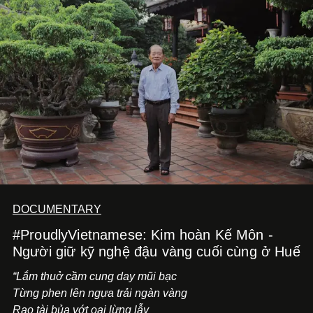
những vùng đất mới. Ở tuổi ngoài 30, điều anh theo đuổi
không phải những đích đến quá lớn, mà là khả năng luôn
tiến về phía trước.
DOCUMENTARY
#ProudlyVietnamese: Kim hoàn Kế Môn -
Người giữ kỹ nghệ đậu vàng cuối cùng ở Huế
“Lắm thuở cầm cung day mũi bạc
Từng phen lên ngựa trải ngàn vàng
Rao tài bủa vớt oai lừng lẫy