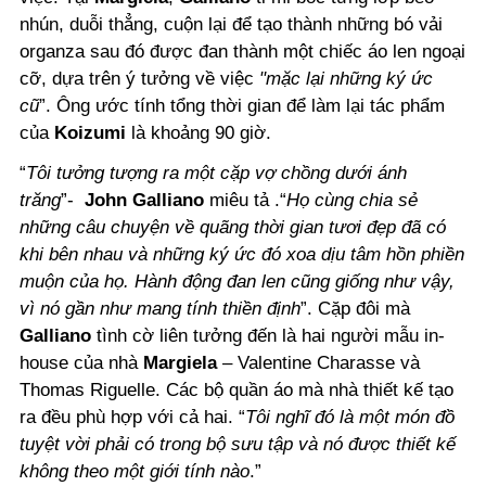
nhún, duỗi thẳng, cuộn lại để tạo thành những bó vải
organza sau đó được đan thành một chiếc áo len ngoại
cỡ, dựa trên ý tưởng về việc
"mặc lại những ký ức
cũ
”. Ông ước tính tổng thời gian để làm lại tác phẩm
của
Koizumi
là khoảng 90 giờ.
“
Tôi tưởng tượng ra một cặp vợ chồng dưới ánh
trăng
”-
John Galliano
miêu tả .“
Họ cùng chia sẻ
những câu chuyện về quãng thời gian tươi đẹp đã có
khi bên nhau và những ký ức đó xoa dịu tâm hồn phiền
muộn của họ. Hành động đan len cũng giống như vậy,
vì nó gần như mang tính thiền định
”. Cặp đôi mà
Galliano
tình cờ liên tưởng đến là hai người mẫu in-
house của nhà
Margiela
– Valentine Charasse và
Thomas Riguelle. Các bộ quần áo mà nhà thiết kế tạo
ra đều phù hợp với cả hai. “
Tôi nghĩ đó là một món đồ
tuyệt vời phải có trong bộ sưu tập và nó được thiết kế
không theo một giới tính nào
.”