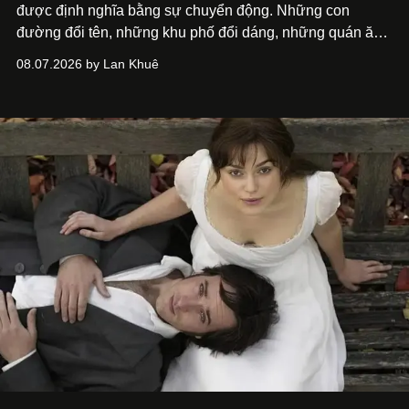
được định nghĩa bằng sự chuyển động. Những con
đường đổi tên, những khu phố đổi dáng, những quán ăn
mở ra rồi biến mất chỉ sau vài mùa mưa. Người ta luôn
08.07.2026 by Lan Khuê
nói về cái mới, về xu hướng tiếp theo, về những điều
đáng để trải nghiệm trước khi chúng trở nên lỗi thời.