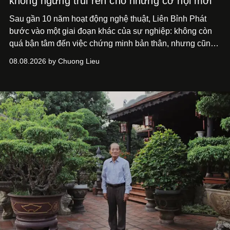
không ngừng trui rèn cho những cơ hội mới"
Sau gần 10 năm hoạt động nghệ thuật, Liên Bỉnh Phát
bước vào một giai đoạn khác của sự nghiệp: không còn
quá bận tâm đến việc chứng minh bản thân, nhưng cũng
chưa bao giờ thôi khao khát được làm nghề. Từ hai bộ
08.08.2026 by Chuong Lieu
phim điện ảnh trong nửa đầu 2026 đến hành trình trở lại
với
Running Man Vietnam
, nam diễn viên nhìn công việc
bằng một tâm thế điềm tĩnh hơn. Anh tiếp tục học hỏi, trau
dồi và chờ đợi những vai diễn đủ sức đưa mình đến
những vùng đất mới. Ở tuổi ngoài 30, điều anh theo đuổi
không phải những đích đến quá lớn, mà là khả năng luôn
tiến về phía trước.