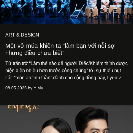
ART & DESIGN
Một vở múa khiến ta "làm bạn với nỗi sợ
những điều chưa biết"
Từ trăn trở “Làm thế nào để người Điếc/Khiếm thính được
hiện diện nhiều hơn trước công chúng” tới
sự thiếu hụt
các “món ăn tinh thần” dành cho cộng đồng này, Lyon và
Phương đã quyết tâm biến ý tưởng công diễn một tác
08.05.2026 by Y My
phẩm múa đương đại thành hiện thực, mang tên Lắng
Nghe Điểm Chạm.