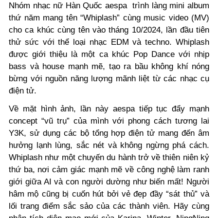
Nhóm nhạc nữ Hàn Quốc aespa trình làng mini album
thứ năm mang tên “Whiplash”
cùng music video (MV)
cho ca khúc cùng tên
vào tháng 10/2024,
lần đầu tiên
thử sức với thể loại nhạc EDM và techno. Whiplash
được giới thiệu là một ca khúc Pop Dance với nhịp
bass và house mạnh mẽ, tạo ra bầu không khí nóng
bừng với nguồn năng lượng mãnh liệt từ các nhạc cụ
điện tử.
Về mặt hình ảnh, lần này aespa tiếp tục đẩy mạnh
concept “vũ trụ” của mình với phong cách tương lai
Y3K, sử dụng các bộ tổng hợp điện tử mang đến âm
hưởng lạnh lùng, sắc nét và không ngừng phá cách.
Whiplash như một chuyến du hành trở về thiên niên kỷ
thứ ba, nơi cảm giác mạnh mẽ về công nghệ làm ranh
giới giữa AI và con người dường như biến mất! Người
hâm mộ cũng bị cuốn hút bởi vẻ đẹp đầy “sát thủ” và
lối trang điểm sắc sảo của các thành viên. Hãy cùng