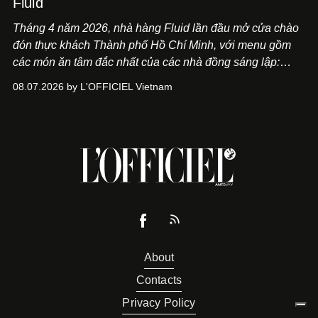
Fluid
Tháng 4 năm 2026, nhà hàng Fluid lần đầu mở cửa chào
đón thực khách Thành phố Hồ Chí Minh, với menu gồm
các món ăn tâm đắc nhất của các nhà đồng sáng lập:
Giám đốc sáng tạo Ben Phạm và chef Thạch Tạ. Những
08.07.2026 by L'OFFICIEL Vietnam
món ăn đa dạng từ Á đến Âu nhanh chóng được yêu thích
nhờ cảm giác ngon miệng, thoải mái và cả khả năng
mang đến niềm vui cho thực khách.
About
Contacts
Privacy Policy