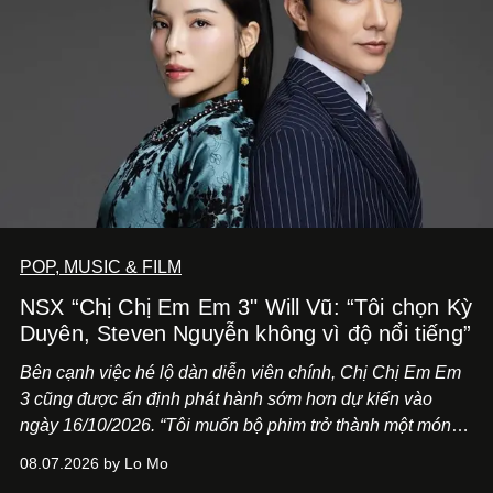
POP, MUSIC & FILM
NSX “Chị Chị Em Em 3" Will Vũ: “Tôi chọn Kỳ
Duyên, Steven Nguyễn không vì độ nổi tiếng”
Bên cạnh việc hé lộ dàn diễn viên chính,
Chị Chị Em Em
3
cũng được ấn định phát hành sớm hơn dự kiến vào
ngày 16/10/2026. “Tôi muốn bộ phim trở thành một món
quà, đồng thời thể hiện sự trân trọng và tôn vinh phụ nữ
08.07.2026 by Lo Mo
Việt Nam”, NSX Will Vũ cho biết.