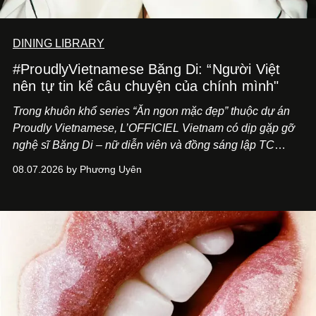
DINING LIBRARY
#ProudlyVietnamese Băng Di: “Người Việt
nên tự tin kể câu chuyện của chính mình"
Trong khuôn khổ series “Ăn ngon mặc đẹp” thuộc dự án
Proudly Vietnamese, L’OFFICIEL Vietnam có dịp gặp gỡ
nghệ sĩ Băng Di – nữ diễn viên và đồng sáng lập TC
ASIA, đơn vị đứng sau các thương hiệu BÀ BAR, MOTLY
08.07.2026 by Phương Uyên
Kitchen Bar và SALEM tại TP.HCM.