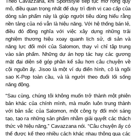
Theo Cavazzana, khi Sportstyle tiếp tục mở rộng quy
mô, điều quan trọng nhất để duy trì định vị cao cấp của
dòng sản phẩm này là giúp người tiêu dùng hiểu rằng
nền tảng của nó vẫn là hiệu năng. Với hệ thống bán lẻ,
điều đó đồng nghĩa với việc xây dựng những trải
nghiệm thương hiệu xoay quanh lịch sử, di sản và
năng lực đổi mới của Salomon, thay vì chỉ tập trung
vào sản phẩm. Những dự án hợp tác hay các gương
mặt đại diện sẽ góp phần kể sâu hơn câu chuyện về
cội nguồn ấy. Jisoo là một ví dụ điển hình, cô là ngôi
sao K-Pop toàn cầu, và là người theo đuổi lối sống
năng động.
“Sau cùng, chúng tôi không muốn trở thành một phiên
bản khác của chính mình, mà muốn luôn trung thành
với bản sắc của Salomon, một công ty đổi mới sáng
tạo, tạo ra những sản phẩm nhằm giải quyết các thách
thức về hiệu năng,” Cavazzana nói. “Câu chuyện ấy có
thể được kể theo nhiều cách khác nhau thông qua các