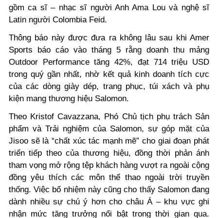
gồm ca sĩ – nhạc sĩ người Anh Ama Lou và nghệ sĩ
Latin người Colombia Feid.
Thông báo này được đưa ra không lâu sau khi Amer
Sports báo cáo vào tháng 5 rằng doanh thu mảng
Outdoor Performance tăng 42%, đạt 714 triệu USD
trong quý gần nhất, nhờ kết quả kinh doanh tích cực
của các dòng giày dép, trang phục, túi xách và phụ
kiện mang thương hiệu Salomon.
Theo Kristof Cavazzana, Phó Chủ tịch phụ trách Sản
phẩm và Trải nghiệm của Salomon, sự góp mặt của
Jisoo sẽ là “chất xúc tác mạnh mẽ” cho giai đoạn phát
triển tiếp theo của thương hiệu, đồng thời phản ánh
tham vọng mở rộng tệp khách hàng vượt ra ngoài cộng
đồng yêu thích các môn thể thao ngoài trời truyền
thống. Việc bổ nhiệm này cũng cho thấy Salomon đang
dành nhiều sự chú ý hơn cho châu Á – khu vực ghi
nhận mức tăng trưởng nổi bật trong thời gian qua.