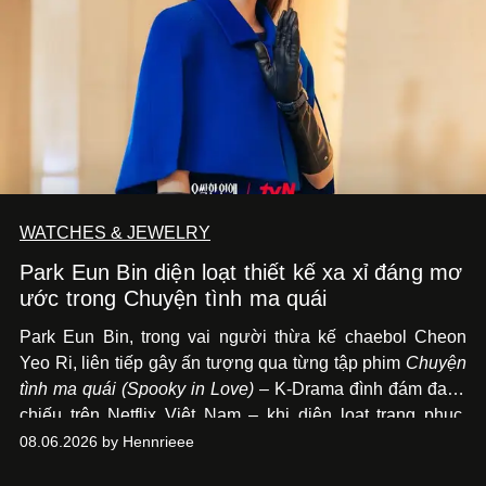
WATCHES & JEWELRY
Park Eun Bin diện loạt thiết kế xa xỉ đáng mơ
ước trong Chuyện tình ma quái
Park Eun Bin, trong vai người thừa kế chaebol Cheon
Yeo Ri, liên tiếp gây ấn tượng qua từng tập phim
Chuyện
tình ma quái (Spooky in Love)
– K-Drama đình đám đang
chiếu trên Netflix Việt Nam – khi diện loạt trang phục,
đồng hồ & trang sức xa xỉ tương xứng với địa vị trên màn
08.06.2026 by Hennrieee
ảnh nhỏ: từ Hermès, LOEWE cho đến Jaeger-LeCoultre,