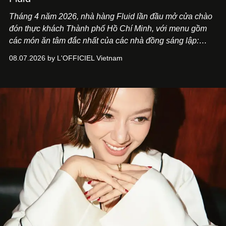
Tháng 4 năm 2026, nhà hàng Fluid lần đầu mở cửa chào
đón thực khách Thành phố Hồ Chí Minh, với menu gồm
các món ăn tâm đắc nhất của các nhà đồng sáng lập:
Giám đốc sáng tạo Ben Phạm và chef Thạch Tạ. Những
08.07.2026 by L'OFFICIEL Vietnam
món ăn đa dạng từ Á đến Âu nhanh chóng được yêu thích
nhờ cảm giác ngon miệng, thoải mái và cả khả năng
mang đến niềm vui cho thực khách.