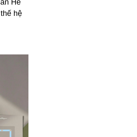
uân Hè
 thế hệ