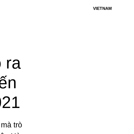
VIETNAM
 ra
yến
021
 mà trò