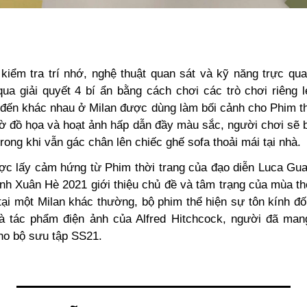
 kiểm tra trí nhớ, nghệ thuật quan sát và kỹ năng trực qu
qua giải quyết 4 bí ẩn bằng cách chơi các trò chơi riêng 
đến khác nhau ở Milan được dùng làm bối cảnh cho Phim th
ờ đồ họa và hoạt ảnh hấp dẫn đầy màu sắc, người chơi sẽ 
trong khi vẫn gác chân lên chiếc ghế sofa thoải mái tại nhà.
 lấy cảm hứng từ Phim thời trang của đạo diễn Luca Gua
nh Xuân Hè 2021 giới thiệu chủ đề và tâm trạng của mùa thờ
ại một Milan khác thường, bộ phim thể hiện sự tôn kính đối
và tác phẩm điện ảnh của Alfred Hitchcock, người đã ma
o bộ sưu tập SS21.