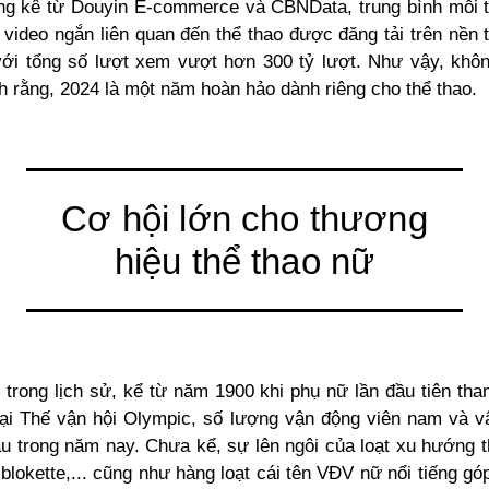
ng kê từ Douyin E-commerce và CBNData, trung bình mỗi 
 video ngắn liên quan đến thể thao được đăng tải trên nền
ới tổng số lượt xem vượt hơn 300 tỷ lượt. Như vậy, khô
h rằng, 2024 là một năm hoàn hảo dành riêng cho thể thao.
Cơ hội lớn cho thương
hiệu thể thao nữ
 trong lịch sử, kể từ năm 1900 khi phụ nữ lần đầu tiên tha
tại Thế vận hội Olympic, số lượng vận động viên nam và v
u trong năm nay. Chưa kể, sự lên ngôi của loạt xu hướng
 blokette,... cũng như hàng loạt cái tên VĐV nữ nổi tiếng gó