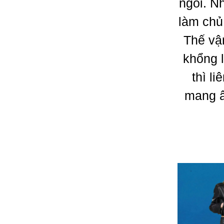
ngôi. N
làm chủ 
Thế vận
khổng 
thì l
mang â