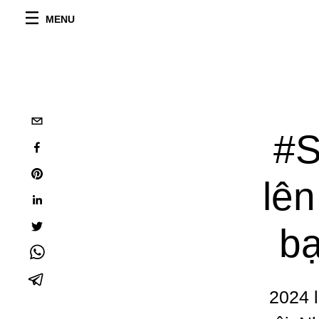
MENU
#S
lên
bạ
2024 l