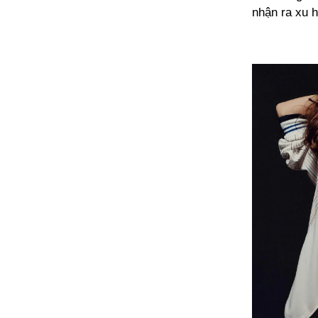
nhận ra xu 