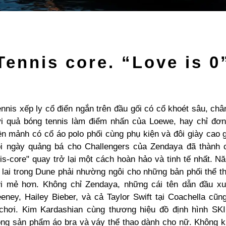
Tennis core. “Love is 0
nnis xếp ly cổ điển ngắn trên đầu gối có cổ khoét sâu, châ
ới quả bóng tennis làm điểm nhấn của Loewe, hay chỉ đơn
ền mảnh có cổ áo polo phối cùng phụ kiện và đôi giày cao g
uỗi ngày quảng bá cho Challengers của Zendaya đã thành
s-core" quay trở lại một cách hoàn hảo và tinh tế nhất. N
 lai trong Dune phải nhường ngôi cho những bản phối thể t
i mẻ hơn. Không chỉ Zendaya, những cái tên dẫn đầu x
ney, Hailey Bieber, và cả Taylor Swift tại Coachella cũ
chơi. Kim Kardashian cùng thương hiệu đồ định hình S
dòng sản phẩm áo bra và váy thể thao dành cho nữ. Không k