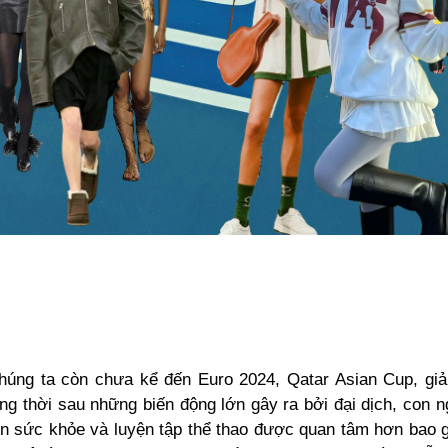
chúng ta còn chưa kể đến Euro 2024, Qatar Asian Cup, giải 
ng thời sau những biến động lớn gây ra bởi đại dịch, con n
n sức khỏe và luyện tập thể thao được quan tâm hơn bao g