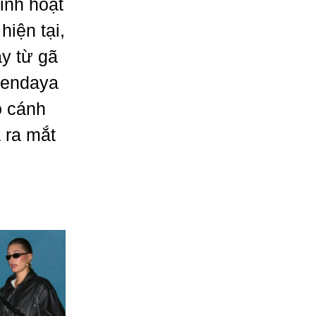
inh hoạt
hiện tại,
ay từ gã
Zendaya
ộ cánh
 ra mắt