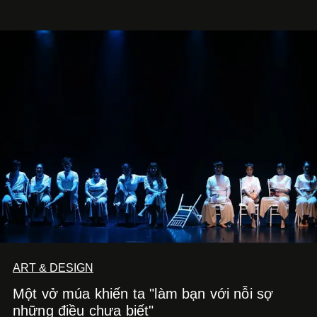
ART & DESIGN
Một vở múa khiến ta "làm bạn với nỗi sợ
những điều chưa biết"