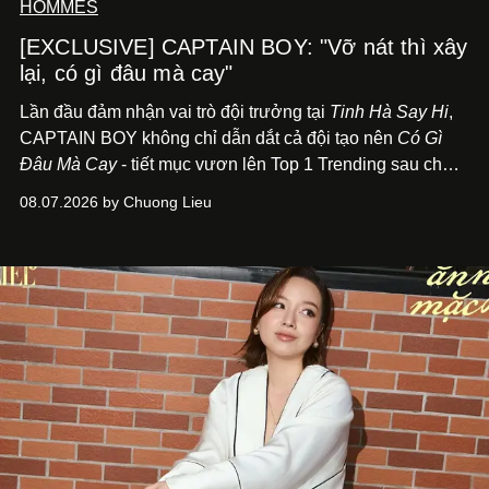
HOMMES
[EXCLUSIVE] CAPTAIN BOY: "Vỡ nát thì xây
lại, có gì đâu mà cay"
Lần đầu đảm nhận vai trò đội trưởng tại
Tinh Hà Say Hi
,
CAPTAIN BOY không chỉ dẫn dắt cả đội tạo nên
Có Gì
Đâu Mà Cay
- tiết mục vươn lên Top 1 Trending sau chưa
đầy 24 giờ đồng hồ - mà còn học cách buông bớt cái tôi
08.07.2026 by Chuong Lieu
để lắng nghe, kết nối và tin tưởng đồng đội. Với nam
nghệ sĩ, đó cũng là bước chuyển quan trọng trên hành
trình trở thành một producer thực thụ.