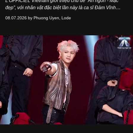
L’OFFICIEL Vietnam giới thiệu chủ đề “Ăn ngon - Mặc
đẹp”, với nhân vật đặc biệt lần này là ca sĩ Đàm Vĩnh
Hưng. Đầu năm 2026, anh chính thức khai trương Tiệm
08.07.2026 by Phuong Uyen, Lode
Cà Phê Cà Pháo mang dấu ấn Indochine hoài niệm, thu
hút nhiều thực khách ghé thăm.