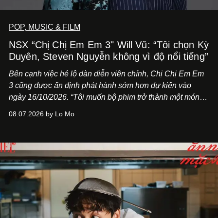
POP, MUSIC & FILM
NSX “Chị Chị Em Em 3" Will Vũ: “Tôi chọn Kỳ
Duyên, Steven Nguyễn không vì độ nổi tiếng”
Bên cạnh việc hé lộ dàn diễn viên chính,
Chị Chị Em Em
3
cũng được ấn định phát hành sớm hơn dự kiến vào
ngày 16/10/2026. “Tôi muốn bộ phim trở thành một món
quà, đồng thời thể hiện sự trân trọng và tôn vinh phụ nữ
08.07.2026 by Lo Mo
Việt Nam”, NSX Will Vũ cho biết.