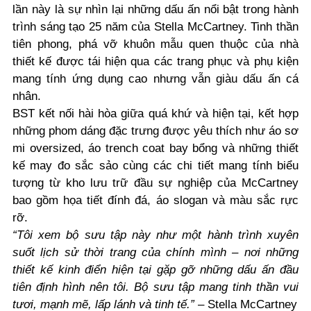
lần này là sự nhìn lại những dấu ấn nổi bật trong hành
trình sáng tạo 25 năm của Stella McCartney. Tinh thần
tiên phong, phá vỡ khuôn mẫu quen thuộc của nhà
thiết kế được tái hiện qua các trang phục và phụ kiện
mang tính ứng dụng cao nhưng vẫn giàu dấu ấn cá
nhân.
BST kết nối hài hòa giữa quá khứ và hiện tại, kết hợp
những phom dáng đặc trưng được yêu thích như áo sơ
mi oversized, áo trench coat bay bổng và những thiết
kế may đo sắc sảo cùng các chi tiết mang tính biểu
tượng từ kho lưu trữ đầu sự nghiệp của McCartney
bao gồm họa tiết đính đá, áo slogan và màu sắc rực
rỡ.
“Tôi xem bộ sưu tập này như một hành trình xuyên
suốt lịch sử thời trang của chính mình – nơi những
thiết kế kinh điển hiện tại gặp gỡ những dấu ấn đầu
tiên định hình nên tôi. Bộ sưu tập mang tinh thần vui
tươi, mạnh mẽ, lấp lánh và tinh tế.”
– Stella McCartney