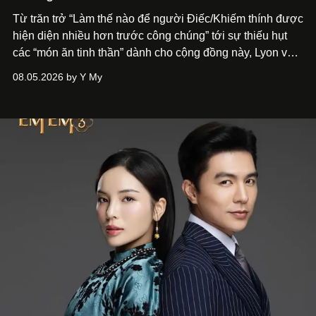
Từ trăn trở “Làm thế nào để người Điếc/Khiếm thính được
hiện diện nhiều hơn trước công chúng” tới
sự thiếu hụt
các “món ăn tinh thần” dành cho cộng đồng này, Lyon và
Phương đã quyết tâm biến ý tưởng công diễn một tác
08.05.2026 by Y My
phẩm múa đương đại thành hiện thực, mang tên Lắng
Nghe Điểm Chạm.