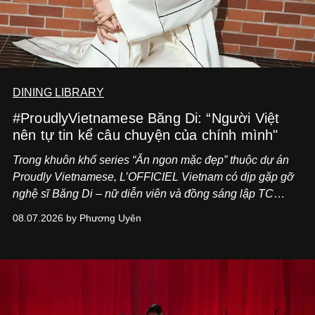
DINING LIBRARY
#ProudlyVietnamese Băng Di: “Người Việt
nên tự tin kể câu chuyện của chính mình"
Trong khuôn khổ series “Ăn ngon mặc đẹp” thuộc dự án
Proudly Vietnamese, L’OFFICIEL Vietnam có dịp gặp gỡ
nghệ sĩ Băng Di – nữ diễn viên và đồng sáng lập TC
ASIA, đơn vị đứng sau các thương hiệu BÀ BAR, MOTLY
08.07.2026 by Phương Uyên
Kitchen Bar và SALEM tại TP.HCM.