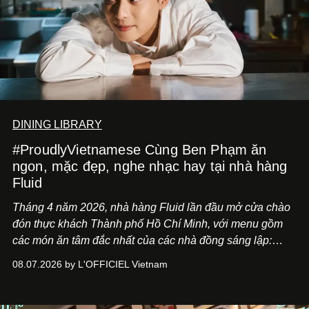
DINING LIBRARY
#ProudlyVietnamese Cùng Ben Phạm ăn
ngon, mặc đẹp, nghe nhạc hay tại nhà hàng
Fluid
Tháng 4 năm 2026, nhà hàng Fluid lần đầu mở cửa chào
đón thực khách Thành phố Hồ Chí Minh, với menu gồm
các món ăn tâm đắc nhất của các nhà đồng sáng lập:
Giám đốc sáng tạo Ben Phạm và chef Thạch Tạ. Những
08.07.2026 by L'OFFICIEL Vietnam
món ăn đa dạng từ Á đến Âu nhanh chóng được yêu thích
nhờ cảm giác ngon miệng, thoải mái và cả khả năng
mang đến niềm vui cho thực khách.