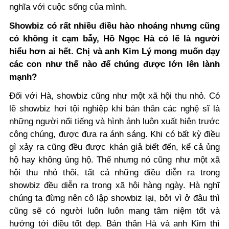
nghĩa với cuộc sống của mình.
Showbiz có rất nhiều điều hào nhoáng nhưng cũng
có không ít cạm bẫy, Hồ Ngọc Hà có lẽ là người
hiểu hơn ai hết. Chị và anh Kim Lý mong muốn dạy
các con như thế nào để chúng được lớn lên lành
mạnh?
Đối với Hà, showbiz cũng như một xã hội thu nhỏ. Có
lẽ showbiz hơi tội nghiệp khi bản thân các nghệ sĩ là
những người nổi tiếng và hình ảnh luôn xuất hiện trước
công chúng, được đưa ra ánh sáng. Khi có bất kỳ điều
gì xảy ra cũng đều được khán giả biết đến, kể cả ủng
hộ hay không ủng hộ. Thế nhưng nó cũng như một xã
hội thu nhỏ thôi, tất cả những điều diễn ra trong
showbiz đều diễn ra trong xã hội hàng ngày. Hà nghĩ
chúng ta đừng nên cô lập showbiz lại, bởi vì ở đâu thì
cũng sẽ có người luôn luôn mang tâm niệm tốt và
hướng tới điều tốt đẹp. Bản thân Hà và anh Kim thì