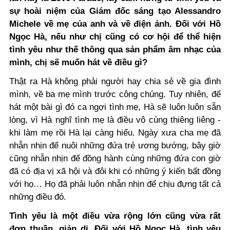
sự hoài niệm của Giám đốc sáng tạo Alessandro
Michele về mẹ của anh và về điện ảnh. Đối với Hồ
Ngọc Hà,
nếu như chị cũng có cơ hội để thể hiện
tình yêu như thế thông qua sản phẩm âm nhạc của
mình, chị sẽ muốn hát về điều gì?
Thật ra Hà không phải người hay chia sẻ về gia đình
mình, về ba mẹ mình trước công chúng. Tuy nhiên, để
hát một bài gì đó ca ngợi tình mẹ, Hà sẽ luôn luôn sẵn
lòng, vì Hà nghĩ tình mẹ là điều vô cùng thiêng liêng -
khi làm mẹ rồi Hà lại càng hiểu. Ngày xưa cha mẹ đã
nhẫn nhịn để nuôi những đứa trẻ ương bướng, bây giờ
cũng nhẫn nhịn để đồng hành cùng những đứa con giờ
đã có địa vị xã hội và đôi khi có những ý kiến bất đồng
với họ… Họ đã phải luôn nhẫn nhịn để chịu đựng tất cả
những điều đó.
Tình yêu là một điều vừa rộng lớn cũng vừa rất
đơn thuần, giản dị. Đối với Hồ Ngọc Hà, tình yêu