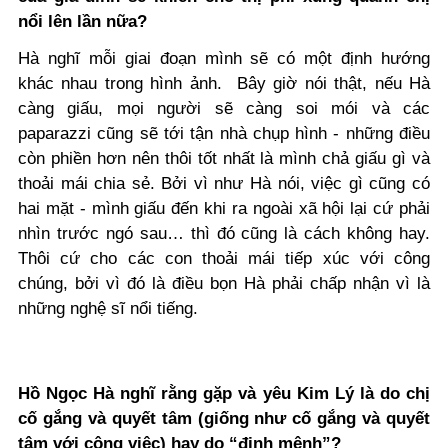
nổi lên lần nữa?
Hà nghĩ mỗi giai đoạn mình sẽ có một định hướng
khác nhau trong hình ảnh. Bây giờ nói thật, nếu Hà
càng giấu, mọi người sẽ càng soi mói và các
paparazzi cũng sẽ tới tận nhà chụp hình - những điều
còn phiền hơn nên thôi tốt nhất là mình chả giấu gì và
thoải mái chia sẻ. Bởi vì như Hà nói, việc gì cũng có
hai mặt - mình giấu đến khi ra ngoài xã hội lại cứ phải
nhìn trước ngó sau… thì đó cũng là cách không hay.
Thôi cứ cho các con thoải mái tiếp xúc với công
chúng, bởi vì đó là điều bọn Hà phải chấp nhận vì là
những nghệ sĩ nổi tiếng.
Hồ Ngọc Hà nghĩ rằng gặp và yêu Kim Lý là do chị
cố gắng và quyết tâm (giống như cố gắng và quyết
tâm với công việc) hay do “định mệnh”?