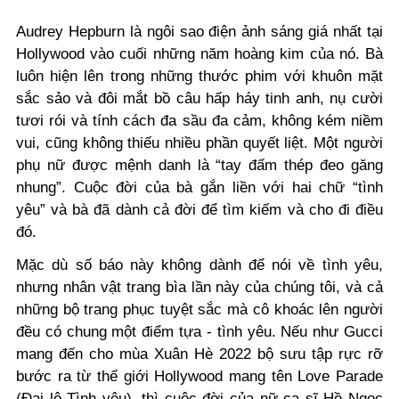
Audrey Hepburn là ngôi sao điện ảnh sáng giá nhất tại
Hollywood vào cuối những năm hoàng kim của nó. Bà
luôn hiện lên trong những thước phim với khuôn mặt
sắc sảo và đôi mắt bồ câu hấp háy tinh anh, nụ cười
tươi rói và tính cách đa sầu đa cảm, không kém niềm
vui, cũng không thiếu nhiều phần quyết liệt. Một người
phụ nữ được mệnh danh là “tay đấm thép đeo găng
nhung”. Cuộc đời của bà gắn liền với hai chữ “tình
yêu” và bà đã dành cả đời để tìm kiếm và cho đi điều
đó.
Mặc dù số báo này không dành để nói về tình yêu,
nhưng nhân vật trang bìa lần này của chúng tôi, và cả
những bộ trang phục tuyệt sắc mà cô khoác lên người
đều có chung một điểm tựa - tình yêu. Nếu như Gucci
mang đến cho mùa Xuân Hè 2022 bộ sưu tập rực rỡ
bước ra từ thế giới Hollywood mang tên Love Parade
(Đại lộ Tình yêu), thì cuộc đời của nữ ca sĩ Hồ Ngọc