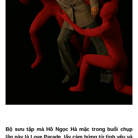
Bộ sưu tập mà Hồ Ngọc Hà mặc trong buổi chụp
lần này là Love Parade, lấy cảm hứng từ tình yêu và