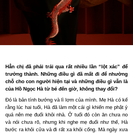
Hẳn chị đã phải trải qua rất nhiều lần “lột xác” để
trưởng thành. Những điều gì đã mất đi để nhường
chỗ cho con người hiện tại và những điều gì vẫn là
của Hồ Ngọc Hà từ bé đến giờ, không thay đổi?
Đó là bản tính bướng và lì lợm của mình. Mẹ Hà có kể
rằng lúc hai tuổi, Hà đã làm một cái gì khiến mẹ phật ý
quá nên mẹ đuổi khỏi nhà. Ở tuổi đó còn ăn chưa no
và nói chưa rõ, nhưng khi nghe mẹ đuổi như thế, Hà
bước ra khỏi cửa và đi rất xa khỏi cổng. Mà ngày xưa