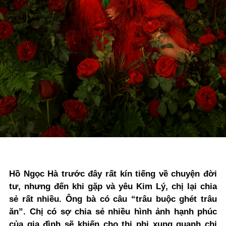
Hồ Ngọc Hà trước đây rất kín tiếng về chuyện đời
tư, nhưng đến khi gặp và yêu Kim Lý, chị lại chia
sẻ rất nhiều. Ông bà có câu “trâu buộc ghét trâu
ăn”. Chị có sợ chia sẻ nhiều hình ảnh hạnh phúc
của gia đình sẽ khiến cho thị phi xung quanh chị