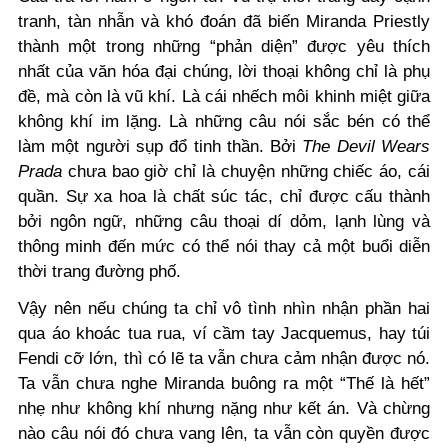
tranh, tàn nhẫn và khó đoán đã biến Miranda Priestly
thành một trong những “phản diện” được yêu thích
nhất của văn hóa đại chúng, lời thoại không chỉ là phụ
đề, mà còn là vũ khí. Là cái nhếch môi khinh miệt giữa
không khí im lặng. Là những câu nói sắc bén có thể
làm một người sụp đổ tinh thần. Bởi
The Devil Wears
Prada
chưa bao giờ chỉ là chuyện những chiếc áo, cái
quần. Sự xa hoa là chất súc tác, chỉ được cấu thành
bởi ngôn ngữ, những câu thoại dí dỏm, lạnh lùng và
thông minh đến mức có thể nói thay cả một buổi diễn
thời trang đường phố.
Vậy nên nếu chúng ta chỉ vô tình nhìn nhận phần hai
qua áo khoác tua rua, ví cầm tay Jacquemus, hay túi
Fendi cỡ lớn, thì có lẽ ta vẫn chưa cảm nhận được nó.
Ta vẫn chưa nghe Miranda buông ra một “Thế là hết”
nhẹ như không khí nhưng nặng như kết án. Và chừng
nào câu nói đó chưa vang lên, ta vẫn còn quyền được