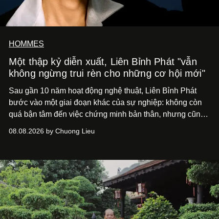
HOMMES
Một thập kỷ diễn xuất, Liên Bỉnh Phát "vẫn
không ngừng trui rèn cho những cơ hội mới"
Sau gần 10 năm hoạt động nghệ thuật, Liên Bỉnh Phát
bước vào một giai đoạn khác của sự nghiệp: không còn
quá bận tâm đến việc chứng minh bản thân, nhưng cũng
chưa bao giờ thôi khao khát được làm nghề. Từ hai bộ
08.08.2026 by Chuong Lieu
phim điện ảnh trong nửa đầu 2026 đến hành trình trở lại
với
Running Man Vietnam
, nam diễn viên nhìn công việc
bằng một tâm thế điềm tĩnh hơn. Anh tiếp tục học hỏi, trau
dồi và chờ đợi những vai diễn đủ sức đưa mình đến
những vùng đất mới. Ở tuổi ngoài 30, điều anh theo đuổi
không phải những đích đến quá lớn, mà là khả năng luôn
tiến về phía trước.