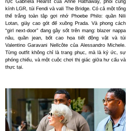
rực Gabriela Hearst của Anne Hathaway, phối cùng
kính LGR, túi Fendi và vali The Bridge. Có cả một tổng
thể trắng toàn tập gợi nhớ Phoebe Philo: quần Nili
Lotan, giày cao gót đế xuồng Prada. Và phong cách
“girl next-door” đang gây sốt trên mạng: blazer nappa
nâu, quần jean, bốt cao họa tiết động vật và túi
Valentino Garavani Nellcôte của Alessandro Michele.
Từng outfit không chỉ là trang phục, mà là ký ức, sự
phóng chiếu, và một cuộc chơi thị giác giữa hư cấu và
thực tại.