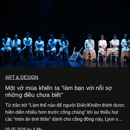
ART & DESIGN
Một vở múa khiến ta "làm bạn với nỗi sợ
những điều chưa biết"
Từ trăn trở “Làm thế nào để người Điếc/Khiếm thính được
hiện diện nhiều hơn trước công chúng” tới
sự thiếu hụt
các “món ăn tinh thần” dành cho cộng đồng này, Lyon và
Phương đã quyết tâm biến ý tưởng công diễn một tác
08.05.2026 by Y My