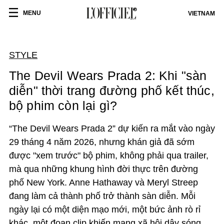
MENU
VIETNAM
STYLE
The Devil Wears Prada 2: Khi "sàn
diễn" thời trang đường phố kết thúc,
bộ phim còn lại gì?
“The Devil Wears Prada 2” dự kiến ra mắt vào ngày
29 tháng 4 năm 2026, nhưng khán giả đã sớm
được "xem trước" bộ phim, không phải qua trailer,
mà qua những khung hình đời thực trên đường
phố New York. Anne Hathaway và Meryl Streep
đang làm cả thành phố trở thành sàn diễn. Mỗi
ngày lại có một diện mạo mới, một bức ảnh rò rỉ
khác, một đoạn clip khiến mạng xã hội dậy sóng.