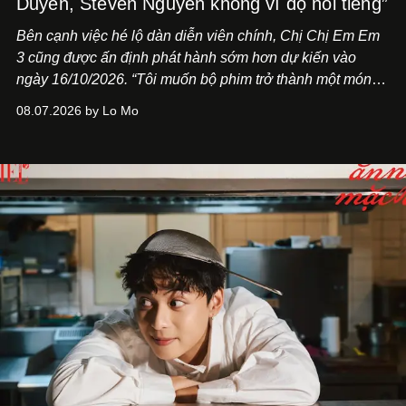
Duyên, Steven Nguyễn không vì độ nổi tiếng”
Bên cạnh việc hé lộ dàn diễn viên chính,
Chị Chị Em Em
3
cũng được ấn định phát hành sớm hơn dự kiến vào
ngày 16/10/2026. “Tôi muốn bộ phim trở thành một món
quà, đồng thời thể hiện sự trân trọng và tôn vinh phụ nữ
08.07.2026 by Lo Mo
Việt Nam”, NSX Will Vũ cho biết.