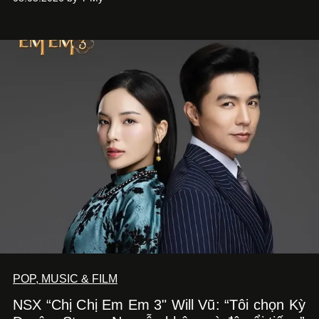
phẩm múa đương đại thành hiện thực, mang tên Lắng
Nghe Điểm Chạm.
POP, MUSIC & FILM
NSX “Chị Chị Em Em 3" Will Vũ: “Tôi chọn Kỳ