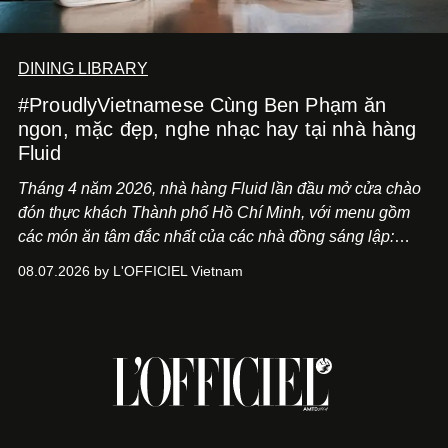
DINING LIBRARY
#ProudlyVietnamese Cùng Ben Phạm ăn
ngon, mặc đẹp, nghe nhạc hay tại nhà hàng
Fluid
Tháng 4 năm 2026, nhà hàng Fluid lần đầu mở cửa chào
đón thực khách Thành phố Hồ Chí Minh, với menu gồm
các món ăn tâm đắc nhất của các nhà đồng sáng lập:
Giám đốc sáng tạo Ben Phạm và chef Thạch Tạ. Những
08.07.2026 by L'OFFICIEL Vietnam
món ăn đa dạng từ Á đến Âu nhanh chóng được yêu thích
nhờ cảm giác ngon miệng, thoải mái và cả khả năng
mang đến niềm vui cho thực khách.