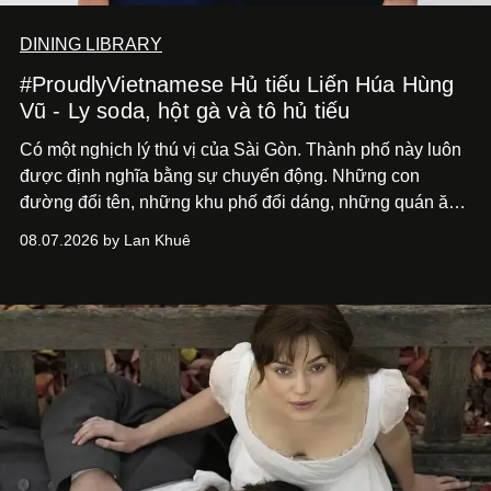
DINING LIBRARY
#ProudlyVietnamese Hủ tiếu Liến Húa Hùng
Vũ - Ly soda, hột gà và tô hủ tiếu
Có một nghịch lý thú vị của Sài Gòn. Thành phố này luôn
được định nghĩa bằng sự chuyển động. Những con
đường đổi tên, những khu phố đổi dáng, những quán ăn
mở ra rồi biến mất chỉ sau vài mùa mưa. Người ta luôn
08.07.2026 by Lan Khuê
nói về cái mới, về xu hướng tiếp theo, về những điều
đáng để trải nghiệm trước khi chúng trở nên lỗi thời.