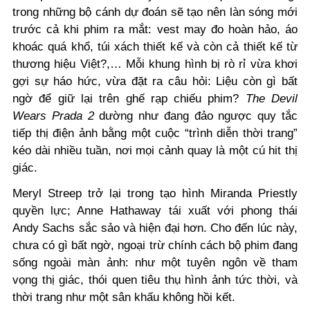
trong những bộ cánh dự đoán sẽ tạo nên làn sóng mới
trước cả khi phim ra mắt: vest may đo hoàn hảo, áo
khoác quá khổ, túi xách thiết kế và còn cả thiết kế từ
thương hiệu Việt?,… Mỗi khung hình bị rò rỉ vừa khơi
gợi sự háo hức, vừa đặt ra câu hỏi: Liệu còn gì bất
ngờ để giữ lại trên ghế rạp chiếu phim?
The Devil
Wears Prada 2
dường như đang đảo ngược quy tắc
tiếp thị điện ảnh bằng một cuộc “trình diễn thời trang”
kéo dài nhiều tuần, nơi mọi cảnh quay là một cú hit thị
giác.
Meryl Streep trở lại trong tạo hình Miranda Priestly
quyền lực; Anne Hathaway tái xuất với phong thái
Andy Sachs sắc sảo và hiện đại hơn. Cho đến lúc này,
chưa có gì bất ngờ, ngoại trừ chính cách bộ phim đang
sống ngoài màn ảnh: như một tuyên ngôn về tham
vọng thị giác, thói quen tiêu thụ hình ảnh tức thời, và
thời trang như một sân khấu không hồi kết.