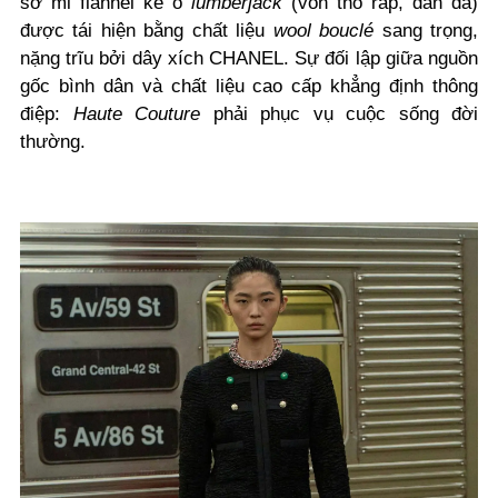
sơ mi flannel kẻ ô
lumberjack
(vốn thô ráp, dân dã)
được tái hiện bằng chất liệu
wool bouclé
sang trọng,
nặng trĩu bởi dây xích CHANEL. Sự đối lập giữa nguồn
gốc bình dân và chất liệu cao cấp khẳng định thông
điệp:
Haute Couture
phải phục vụ cuộc sống đời
thường.