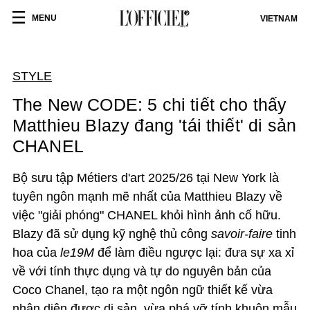
MENU
VIETNAM
STYLE
The New CODE: 5 chi tiết cho thấy
Matthieu Blazy đang 'tái thiết' di sản
CHANEL
Bộ sưu tập Métiers d'art 2025/26 tại New York là
tuyên ngôn mạnh mẽ nhất của Matthieu Blazy về
việc "giải phóng" CHANEL khỏi hình ảnh cố hữu.
Blazy đã sử dụng kỹ nghệ thủ công
savoir-faire
tinh
hoa của
le19M
để làm điều ngược lại: đưa sự xa xỉ
về với tính thực dụng và tự do nguyên bản của
Coco Chanel, tạo ra một ngôn ngữ thiết kế vừa
nhận diện được di sản, vừa phá vỡ tính khuôn mẫu