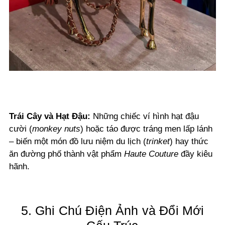
Trái Cây và Hạt Đậu:
Những chiếc ví hình hạt đậu
cười (
monkey nuts
) hoặc táo được tráng men lấp lánh
– biến một món đồ lưu niệm du lịch (
trinket
) hay thức
ăn đường phố thành vật phẩm
Haute Couture
đầy kiêu
hãnh.
5. Ghi Chú Điện Ảnh và Đổi Mới