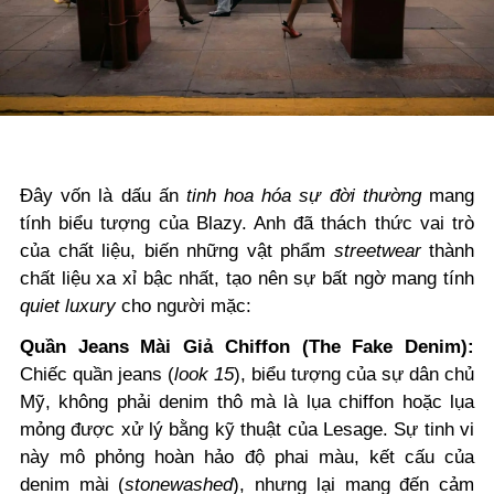
Đây vốn là dấu ấn
tinh hoa hóa sự
đời thường
mang
tính biểu tượng của Blazy. Anh đã thách thức vai trò
của chất liệu, biến những vật phẩm
streetwear
thành
chất liệu xa xỉ bậc nhất, tạo nên sự bất ngờ mang tính
quiet luxury
cho người mặc:
Quần Jeans Mài Giả Chiffon (The Fake Denim):
Chiếc quần jeans (
look 15
), biểu tượng của sự dân chủ
Mỹ, không phải denim thô mà là lụa chiffon hoặc lụa
mỏng được xử lý bằng kỹ thuật của Lesage. Sự tinh vi
này mô phỏng hoàn hảo độ phai màu, kết cấu của
denim mài (
stonewashed
), nhưng lại mang đến cảm