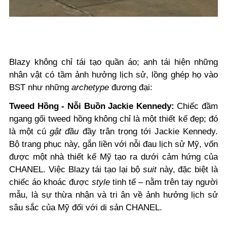
Blazy không chỉ tái tạo quần áo; anh tái hiện những
nhân vật có tầm ảnh hưởng lịch sử, lồng ghép họ vào
BST như những
archetype
đương đại:
Tweed Hồng - Nỗi Buồn Jackie Kennedy:
Chiếc đầm
ngang gối tweed hồng không chỉ là một thiết kế đẹp; đó
là một cú
gật đầu
đầy trân trọng tới Jackie Kennedy.
Bộ trang phục này, gắn liền với nỗi đau lịch sử Mỹ, vốn
được một nhà thiết kế Mỹ tạo ra dưới cảm hứng của
CHANEL. Việc Blazy tái tạo lại bộ
suit
này, đặc biệt là
chiếc áo khoác được
style
tinh tế – nằm trên tay người
mẫu, là sự thừa nhận và tri ân về ảnh hưởng lịch sử
sâu sắc của Mỹ đối với di sản CHANEL.