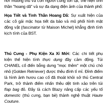
nơi muông thú và con người cùng tồn tại, thể hiện tinh
thần "hoang dã" và sự đa dạng điện ảnh của thành phố:
Họa Tiết và Tinh Thần Hoang Dã:
Sự xuất hiện của
các cô gái mặc họa tiết da báo và mũ phối hình mặt
động vật (
fascinator
từ Maison Michel) khẳng định tính
kịch tính của BST.
Thú Cưng - Phụ Kiện Xa Xỉ Mới:
Các chi tiết phụ
kiện thể hiện tính
thực dụng
đầy cảm động. Túi
CHANEL cổ điển bỗng dưng "mọc thêm" một chú chó
nhỏ (Golden Retriever) được thêu đính tỉ mỉ. Đỉnh điểm
là hình ảnh hươu cao cổ đã thoát khỏi sở thú Central
Park, trở thành điểm nhấn thêu dệt tinh xảo trên túi
flap bag
đỏ. Đây là cách Blazy nâng cấp các yếu tố
domestic
(thú cưng, bạn bè) thành nghệ thuật
Haute
Couture
.