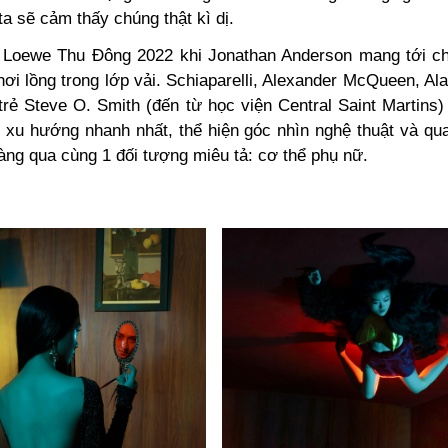
a sẽ cảm thấy chúng thật kì dị.
Loewe Thu Đông 2022 khi Jonathan Anderson mang tới c
ơi lồng trong lớp vải. Schiaparelli, Alexander McQueen, Ala
trẻ Steve O. Smith (đến từ học viện Central Saint Martins
p xu hướng nhanh nhất, thể hiện góc nhìn nghệ thuật và qu
ràng qua cùng 1 đối tượng miêu tả: cơ thể phụ nữ.