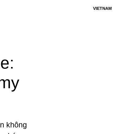
VIETNAM
e:
 my
ên không