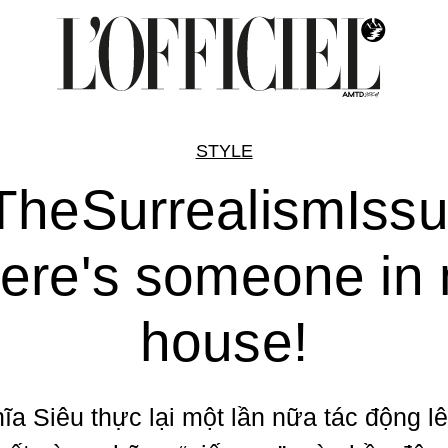
STYLE
TheSurrealismIssu
ere's someone in
house!
ĩa Siêu thực lại một lần nữa tác động l