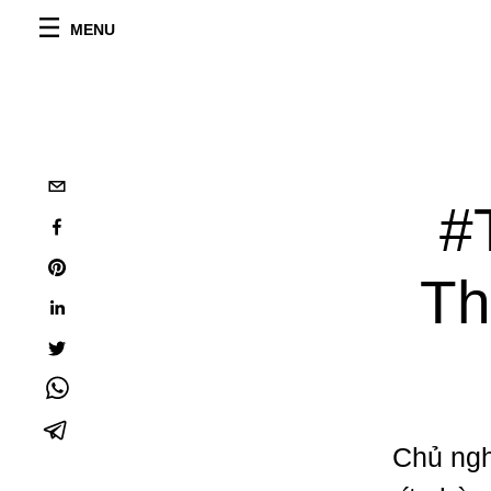
MENU
#
Th
Chủ ngh