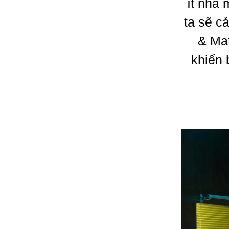
ít nhà
ta sẽ c
& Mat
khiến 