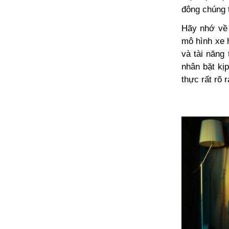
đông chúng t
Hãy nhớ về 
mô hình xe h
và tài năng 
nhân bặt kị
thực rất rõ 