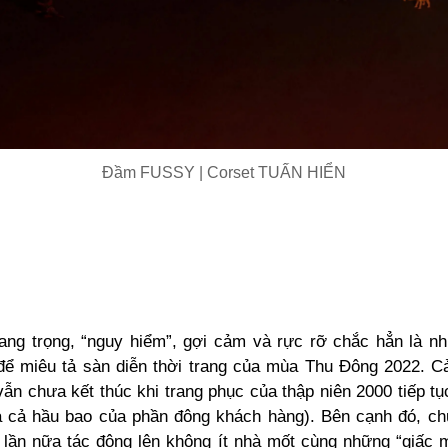
Đầm FUSSY | Corset TUẤN HIỂN
ang trọng, “nguy hiểm”, gợi cảm và rực rỡ chắc hẳn là n
 để miêu tả sàn diễn thời trang của mùa Thu Đông 2022. C
vẫn chưa kết thúc khi trang phục của thập niên 2000 tiếp t
à cả hầu bao của phần đông khách hàng). Bên cạnh đó, ch
t lần nữa tác động lên không ít nhà mốt cùng những “giấc