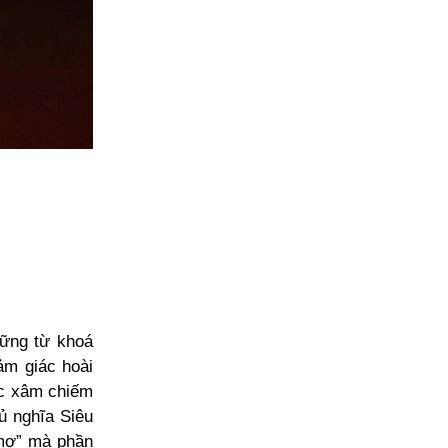
hững từ khoá
ảm giác hoài
ục xâm chiếm
ủ nghĩa Siêu
 mơ” mà phần