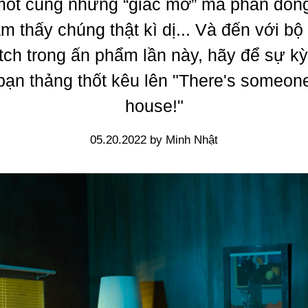
 mốt cùng những “giấc mơ” mà phần đôn
ảm thấy chúng thật kì dị... Và đến với bộ
ch trong ấn phẩm lần này, hãy để sự kỳ
bạn thảng thốt kêu lên "There's someon
house!"
05.20.2022 by Minh Nhật