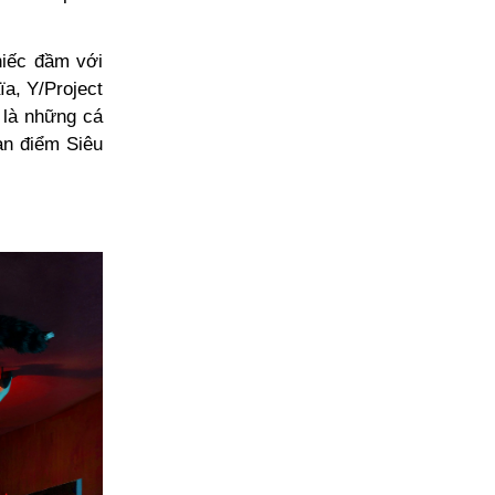
hiếc đầm với
ïa, Y/Project
) là những cá
an điểm Siêu