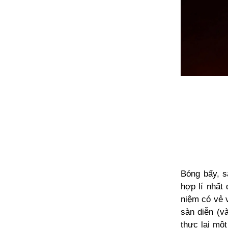
Bóng bẩy, s
hợp lí nhất
niệm có vẻ 
sàn diễn (v
thực lại mộ