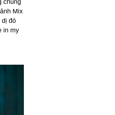
g chúng
 ảnh Mix
 dị đó
e in my