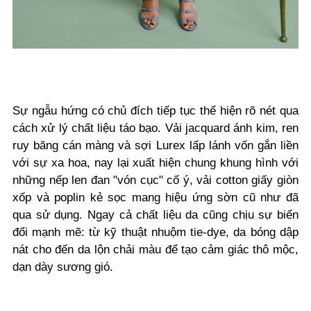
Sự ngẫu hứng có chủ đích tiếp tục thể hiện rõ nét qua
cách xử lý chất liệu táo bạo. Vải jacquard ánh kim, ren
ruy băng cán màng và sợi Lurex lấp lánh vốn gắn liền
với sự xa hoa, nay lại xuất hiện chung khung hình với
những nếp len đan "vón cục" cố ý, vải cotton giấy giòn
xốp và poplin kẻ sọc mang hiệu ứng sờn cũ như đã
qua sử dụng. Ngay cả chất liệu da cũng chịu sự biến
đổi mạnh mẽ: từ kỹ thuật nhuộm tie-dye, da bóng dập
nát cho đến da lộn chải màu để tạo cảm giác thô mộc,
dạn dày sương gió.