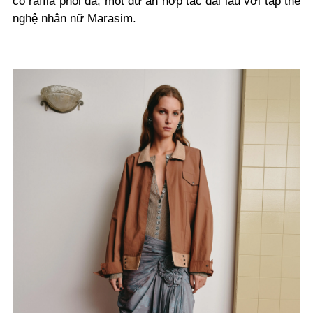
cọ raffia phối da, một dự án hợp tác dài lâu với tập thể
nghệ nhân nữ Marasim.