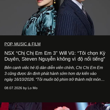
POP, MUSIC & FILM
NSX “Chị Chị Em Em 3" Will Vũ: “Tôi chọn Kỳ
Duyên, Steven Nguyễn không vì độ nổi tiếng”
Bên cạnh việc hé lộ dàn diễn viên chính,
Chị Chị Em Em
3
cũng được ấn định phát hành sớm hơn dự kiến vào
ngày 16/10/2026. “Tôi muốn bộ phim trở thành một món
quà, đồng thời thể hiện sự trân trọng và tôn vinh phụ nữ
08.07.2026 by Lo Mo
Việt Nam”, NSX Will Vũ cho biết.