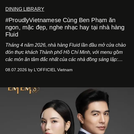
DINING LIBRARY
#ProudlyVietnamese Cùng Ben Phạm ăn
ngon, mặc đẹp, nghe nhạc hay tại nhà hàng
Fluid
Tháng 4 năm 2026, nhà hàng Fluid lần đầu mở cửa chào
đón thực khách Thành phố Hồ Chí Minh, với menu gồm
các món ăn tâm đắc nhất của các nhà đồng sáng lập:
Giám đốc sáng tạo Ben Phạm và chef Thạch Tạ. Những
08.07.2026 by L'OFFICIEL Vietnam
món ăn đa dạng từ Á đến Âu nhanh chóng được yêu thích
nhờ cảm giác ngon miệng, thoải mái và cả khả năng
mang đến niềm vui cho thực khách.