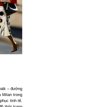
walk – đường
a Milan trong
hục tinh tế.
ồ thời trang