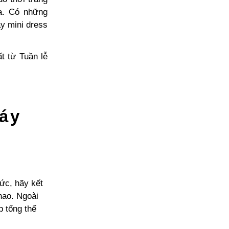
a. Có những
ay mini dress
t từ Tuần lễ
váy
ức, hãy kết
hao. Ngoài
p tổng thể