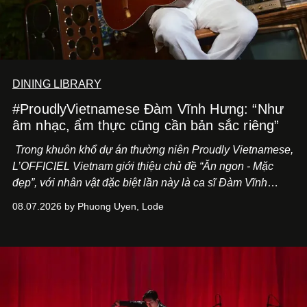
DINING LIBRARY
#ProudlyVietnamese Đàm Vĩnh Hưng: “Như
âm nhạc, ẩm thực cũng cần bản sắc riêng”
Trong khuôn khổ dự án thường niên Proudly Vietnamese,
L’OFFICIEL Vietnam giới thiệu chủ đề “Ăn ngon - Mặc
đẹp”, với nhân vật đặc biệt lần này là ca sĩ Đàm Vĩnh
Hưng. Đầu năm 2026, anh chính thức khai trương Tiệm
08.07.2026 by Phuong Uyen, Lode
Cà Phê Cà Pháo mang dấu ấn Indochine hoài niệm, thu
hút nhiều thực khách ghé thăm.