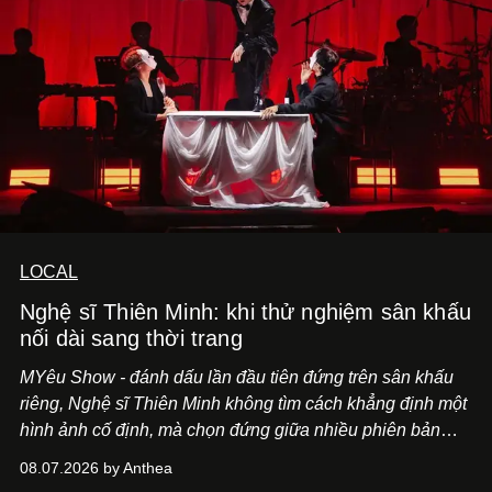
LOCAL
Nghệ sĩ Thiên Minh: khi thử nghiệm sân khấu
nối dài sang thời trang
MYêu Show - đánh dấu lần đầu tiên đứng trên sân khấu
riêng, Nghệ sĩ Thiên Minh không tìm cách khẳng định một
hình ảnh cố định, mà chọn đứng giữa nhiều phiên bản
của bản thân và tinh thần thử nghiệm ấy đã dẫn anh đến
08.07.2026 by Anthea
một bộ suit lụa - như một cách "take the risk" khác, ngoài