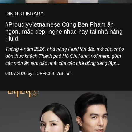
DINING LIBRARY
#ProudlyVietnamese Cùng Ben Phạm ăn
ngon, mặc đẹp, nghe nhạc hay tại nhà hàng
Fluid
Tháng 4 năm 2026, nhà hàng Fluid lần đầu mở cửa chào
đón thực khách Thành phố Hồ Chí Minh, với menu gồm
các món ăn tâm đắc nhất của các nhà đồng sáng lập:
Giám đốc sáng tạo Ben Phạm và chef Thạch Tạ. Những
08.07.2026 by L'OFFICIEL Vietnam
món ăn đa dạng từ Á đến Âu nhanh chóng được yêu thích
nhờ cảm giác ngon miệng, thoải mái và cả khả năng
mang đến niềm vui cho thực khách.