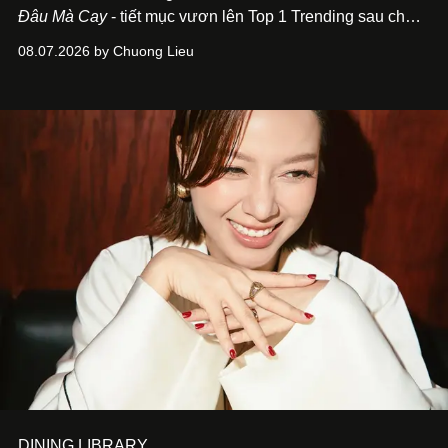
Đâu Mà Cay
- tiết mục vươn lên Top 1 Trending sau chưa
đầy 24 giờ đồng hồ - mà còn học cách buông bớt cái tôi
08.07.2026 by Chuong Lieu
để lắng nghe, kết nối và tin tưởng đồng đội. Với nam
nghệ sĩ, đó cũng là bước chuyển quan trọng trên hành
trình trở thành một producer thực thụ.
DINING LIBRARY