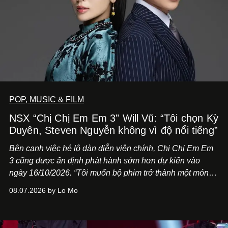
POP, MUSIC & FILM
NSX “Chị Chị Em Em 3" Will Vũ: “Tôi chọn Kỳ
Duyên, Steven Nguyễn không vì độ nổi tiếng”
Bên cạnh việc hé lộ dàn diễn viên chính,
Chị Chị Em Em
3
cũng được ấn định phát hành sớm hơn dự kiến vào
ngày 16/10/2026. “Tôi muốn bộ phim trở thành một món
quà, đồng thời thể hiện sự trân trọng và tôn vinh phụ nữ
08.07.2026 by Lo Mo
Việt Nam”, NSX Will Vũ cho biết.