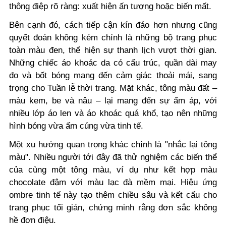
thông điệp rõ ràng: xuất hiện ấn tượng hoặc biến mất.
Bên cạnh đó, cách tiếp cận kín đáo hơn nhưng cũng
quyết đoán không kém chính là những bộ trang phục
toàn màu đen, thể hiện sự thanh lịch vượt thời gian.
Những chiếc áo khoác da có cấu trúc, quần dài may
đo và bốt bóng mang đến cảm giác thoải mái, sang
trọng cho Tuần lễ thời trang. Mặt khác, tông màu đất –
màu kem, be và nâu – lại mang đến sự ấm áp, với
nhiều lớp áo len và áo khoác quá khổ, tạo nên những
hình bóng vừa ấm cúng vừa tinh tế.
Một xu hướng quan trọng khác chính là "nhắc lại tông
màu". Nhiều người tới đây đã thử nghiệm các biến thể
của cùng một tông màu, ví dụ như kết hợp màu
chocolate đậm với màu lạc đà mềm mại. Hiệu ứng
ombre tinh tế này tạo thêm chiều sâu và kết cấu cho
trang phục tối giản, chứng minh rằng đơn sắc không
hề đơn điệu.