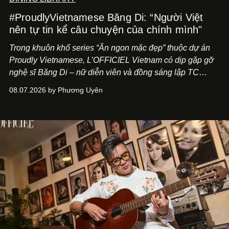
#ProudlyVietnamese Băng Di: “Người Việt
nên tự tin kể câu chuyện của chính mình"
Trong khuôn khổ series “Ăn ngon mặc đẹp” thuộc dự án
Proudly Vietnamese, L’OFFICIEL Vietnam có dịp gặp gỡ
nghệ sĩ Băng Di – nữ diễn viên và đồng sáng lập TC
ASIA, đơn vị đứng sau các thương hiệu BÀ BAR, MOTLY
08.07.2026 by Phương Uyên
Kitchen Bar và SALEM tại TP.HCM.