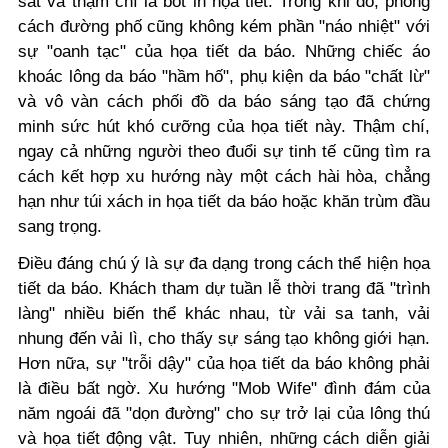
sát và thậm chí là bốt in họa tiết. Trong khi đó, phong
cách đường phố cũng không kém phần "náo nhiệt" với
sự "oanh tạc" của họa tiết da báo. Những chiếc áo
khoác lông da báo "hầm hố", phụ kiện da báo "chất lừ"
và vô vàn cách phối đồ da báo sáng tạo đã chứng
minh sức hút khó cưỡng của họa tiết này. Thậm chí,
ngay cả những người theo đuổi sự tinh tế cũng tìm ra
cách kết hợp xu hướng này một cách hài hòa, chẳng
hạn như túi xách in họa tiết da báo hoặc khăn trùm đầu
sang trọng.
Điều đáng chú ý là sự đa dạng trong cách thể hiện họa
tiết da báo. Khách tham dự tuần lễ thời trang đã "trình
làng" nhiều biến thể khác nhau, từ vải sa tanh, vải
nhung đến vải lì, cho thấy sự sáng tạo không giới hạn.
Hơn nữa, sự "trỗi dậy" của họa tiết da báo không phải
là điều bất ngờ. Xu hướng "Mob Wife" đình đám của
năm ngoái đã "dọn đường" cho sự trở lại của lông thú
và họa tiết động vật. Tuy nhiên, những cách diễn giải