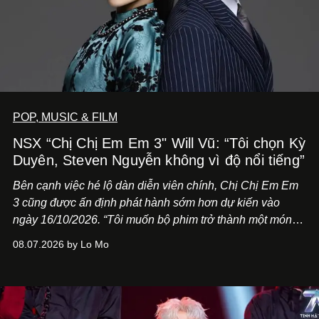
POP, MUSIC & FILM
NSX “Chị Chị Em Em 3" Will Vũ: “Tôi chọn Kỳ
Duyên, Steven Nguyễn không vì độ nổi tiếng”
Bên cạnh việc hé lộ dàn diễn viên chính,
Chị Chị Em Em
3
cũng được ấn định phát hành sớm hơn dự kiến vào
ngày 16/10/2026. “Tôi muốn bộ phim trở thành một món
quà, đồng thời thể hiện sự trân trọng và tôn vinh phụ nữ
08.07.2026 by Lo Mo
Việt Nam”, NSX Will Vũ cho biết.