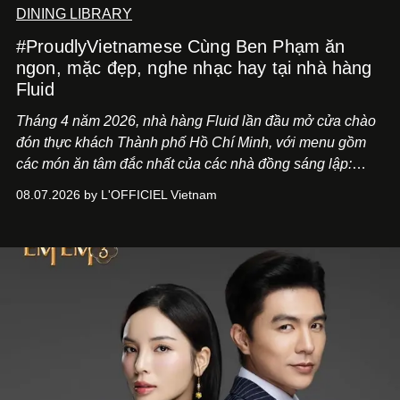
DINING LIBRARY
#ProudlyVietnamese Cùng Ben Phạm ăn
ngon, mặc đẹp, nghe nhạc hay tại nhà hàng
Fluid
Tháng 4 năm 2026, nhà hàng Fluid lần đầu mở cửa chào
đón thực khách Thành phố Hồ Chí Minh, với menu gồm
các món ăn tâm đắc nhất của các nhà đồng sáng lập:
Giám đốc sáng tạo Ben Phạm và chef Thạch Tạ. Những
08.07.2026 by L'OFFICIEL Vietnam
món ăn đa dạng từ Á đến Âu nhanh chóng được yêu thích
nhờ cảm giác ngon miệng, thoải mái và cả khả năng
mang đến niềm vui cho thực khách.