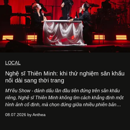
LOCAL
Nghệ sĩ Thiên Minh: khi thử nghiệm sân khấu
nối dài sang thời trang
MYêu Show - đánh dấu lần đầu tiên đứng trên sân khấu
riêng, Nghệ sĩ Thiên Minh không tìm cách khẳng định một
hình ảnh cố định, mà chọn đứng giữa nhiều phiên bản
của bản thân và tinh thần thử nghiệm ấy đã dẫn anh đến
08.07.2026 by Anthea
một bộ suit lụa - như một cách "take the risk" khác, ngoài
âm nhạc.