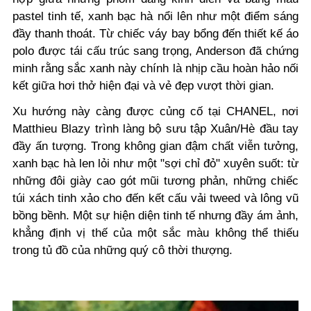
pastel tinh tế, xanh bạc hà nổi lên như một điểm sáng
đầy thanh thoát. Từ chiếc váy bay bổng đến thiết kế áo
polo được tái cấu trúc sang trọng, Anderson đã chứng
minh rằng sắc xanh này chính là nhịp cầu hoàn hảo nối
kết giữa hơi thở hiện đại và vẻ đẹp vượt thời gian.
Xu hướng này càng được củng cố tại CHANEL, nơi
Matthieu Blazy trình làng bộ sưu tập Xuân/Hè đầu tay
đầy ấn tượng. Trong không gian đậm chất viễn tưởng,
xanh bạc hà len lỏi như một "sợi chỉ đỏ" xuyên suốt: từ
những đôi giày cao gót mũi tương phản, những chiếc
túi xách tinh xảo cho đến kết cấu vải tweed và lông vũ
bồng bềnh. Một sự hiện diện tinh tế nhưng đầy ám ảnh,
khẳng định vị thế của một sắc màu không thể thiếu
trong tủ đồ của những quý cô thời thượng.