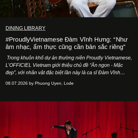
DINING LIBRARY
#ProudlyVietnamese Đàm Vĩnh Hưng: “Như
âm nhạc, ẩm thực cũng cần bản sắc riêng”
Trong khuôn khổ dự án thường niên Proudly Vietnamese,
L’OFFICIEL Vietnam giới thiệu chủ đề “Ăn ngon - Mặc
đẹp”, với nhân vật đặc biệt lần này là ca sĩ Đàm Vĩnh
Hưng. Đầu năm 2026, anh chính thức khai trương Tiệm
08.07.2026 by Phuong Uyen, Lode
Cà Phê Cà Pháo mang dấu ấn Indochine hoài niệm, thu
hút nhiều thực khách ghé thăm.