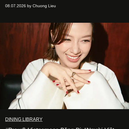
đầy 24 giờ đồng hồ - mà còn học cách buông bớt cái tôi
08.07.2026 by Chuong Lieu
để lắng nghe, kết nối và tin tưởng đồng đội. Với nam
nghệ sĩ, đó cũng là bước chuyển quan trọng trên hành
trình trở thành một producer thực thụ.
DINING LIBRARY