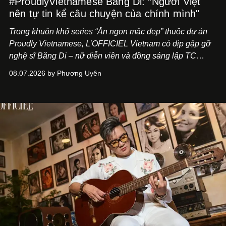
#ProudlyVietnamese Băng Di: “Người Việt
nên tự tin kể câu chuyện của chính mình"
Trong khuôn khổ series “Ăn ngon mặc đẹp” thuộc dự án
Proudly Vietnamese, L’OFFICIEL Vietnam có dịp gặp gỡ
nghệ sĩ Băng Di – nữ diễn viên và đồng sáng lập TC
ASIA, đơn vị đứng sau các thương hiệu BÀ BAR, MOTLY
08.07.2026 by Phương Uyên
Kitchen Bar và SALEM tại TP.HCM.