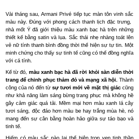
Vài tháng sau, Armani Privé tiếp tục màn tôn vinh sắc
màu này. Đúng với phong cách thanh lịch đặc trưng, ​​
nhà mốt Ý đã giới thiệu màu xanh bạc hà trên những
thiết kế bằng satin và lụa. Sắc thái nhẹ nhàng toát lên
vẻ nữ tính thanh bình đồng thời thể hiện sự tự tin. Một
minh chứng cho thấy sự tinh tế cũng có thể đồng nghĩa
với cá tính.
Kể từ đó,
màu xanh bạc hà đã rời khỏi sàn diễn thời
trang để chinh phục thảm đỏ và mạng xã hội.
Thành
công của nó đến từ
sự tươi mới về mặt thị giác
cũng
như khả năng làm sáng bừng trang phục mà không hề
gây cảm giác quá tải. Mềm mại hơn màu xanh lá cây
tươi sáng, độc đáo hơn màu be hay trắng mùa hè, nó
mang đến sự cân bằng hoàn hảo giữa sự táo bạo và
tinh tế.
Hiếm có màu sắc nào lại thể hiện trọn vẹn tinh thần