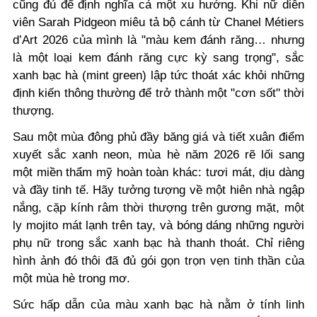
cũng đủ để định nghĩa cả một xu hướng. Khi nữ diễn
viên Sarah Pidgeon miêu tả bộ cánh từ Chanel Métiers
d’Art 2026 của mình là "màu kem đánh răng… nhưng
là một loại kem đánh răng cực kỳ sang trọng", sắc
xanh bạc hà (mint green) lập tức thoát xác khỏi những
định kiến thông thường để trở thành một "cơn sốt" thời
thượng.
Sau một mùa đông phủ đầy băng giá và tiết xuân điểm
xuyết sắc xanh neon, mùa hè năm 2026 rẽ lối sang
một miền thẩm mỹ hoàn toàn khác: tươi mát, dịu dàng
và đầy tinh tế. Hãy tưởng tượng về một hiên nhà ngập
nắng, cặp kính râm thời thượng trên gương mặt, một
ly mojito mát lạnh trên tay, và bóng dáng những người
phụ nữ trong sắc xanh bạc hà thanh thoát. Chỉ riêng
hình ảnh đó thôi đã đủ gói gọn trọn vẹn tinh thần của
một mùa hè trong mơ.
Sức hấp dẫn của màu xanh bạc hà nằm ở tính linh