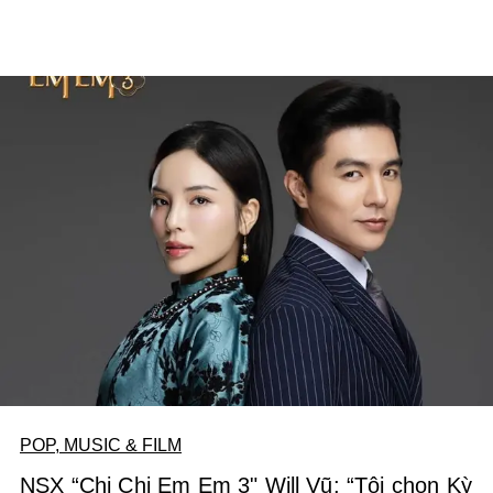
POP, MUSIC & FILM
NSX “Chị Chị Em Em 3" Will Vũ: “Tôi chọn Kỳ