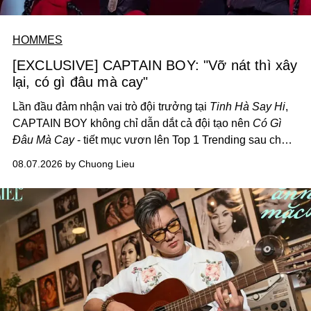
HOMMES
[EXCLUSIVE] CAPTAIN BOY: "Vỡ nát thì xây
lại, có gì đâu mà cay"
Lần đầu đảm nhận vai trò đội trưởng tại
Tinh Hà Say Hi
,
CAPTAIN BOY không chỉ dẫn dắt cả đội tạo nên
Có Gì
Đâu Mà Cay
- tiết mục vươn lên Top 1 Trending sau chưa
đầy 24 giờ đồng hồ - mà còn học cách buông bớt cái tôi
08.07.2026 by Chuong Lieu
để lắng nghe, kết nối và tin tưởng đồng đội. Với nam
nghệ sĩ, đó cũng là bước chuyển quan trọng trên hành
trình trở thành một producer thực thụ.