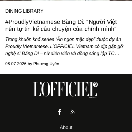
DINING LIBRARY
#ProudlyVietnamese Băng Di: “Người Việt
nên tự tin kể câu chuyện của chính mình"
Trong khuôn khổ series “Ăn ngon mặc đẹp” thuộc dự án
Proudly Vietnamese, L’OFFICIEL Vietnam có dịp gặp gỡ
nghệ sĩ Băng Di – nữ diễn viên và đồng sáng lập TC
ASIA, đơn vị đứng sau các thương hiệu BÀ BAR, MOTLY
08.07.2026 by Phương Uyên
Kitchen Bar và SALEM tại TP.HCM.
About