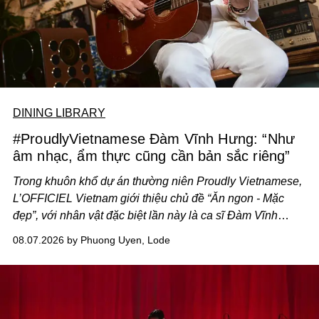
DINING LIBRARY
#ProudlyVietnamese Đàm Vĩnh Hưng: “Như
âm nhạc, ẩm thực cũng cần bản sắc riêng”
Trong khuôn khổ dự án thường niên Proudly Vietnamese,
L’OFFICIEL Vietnam giới thiệu chủ đề “Ăn ngon - Mặc
đẹp”, với nhân vật đặc biệt lần này là ca sĩ Đàm Vĩnh
Hưng. Đầu năm 2026, anh chính thức khai trương Tiệm
08.07.2026 by Phuong Uyen, Lode
Cà Phê Cà Pháo mang dấu ấn Indochine hoài niệm, thu
hút nhiều thực khách ghé thăm.