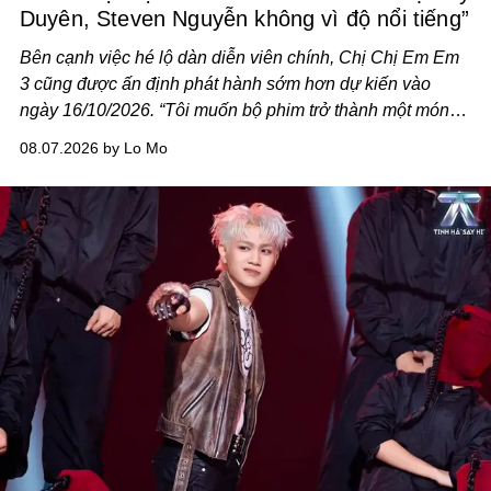
Duyên, Steven Nguyễn không vì độ nổi tiếng”
Bên cạnh việc hé lộ dàn diễn viên chính,
Chị Chị Em Em
3
cũng được ấn định phát hành sớm hơn dự kiến vào
ngày 16/10/2026. “Tôi muốn bộ phim trở thành một món
quà, đồng thời thể hiện sự trân trọng và tôn vinh phụ nữ
08.07.2026 by Lo Mo
Việt Nam”, NSX Will Vũ cho biết.