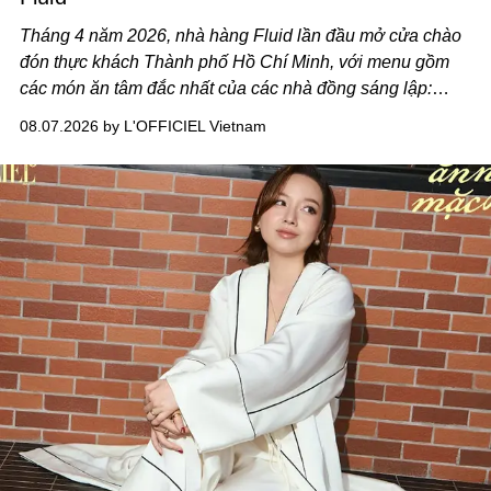
Tháng 4 năm 2026, nhà hàng Fluid lần đầu mở cửa chào
đón thực khách Thành phố Hồ Chí Minh, với menu gồm
các món ăn tâm đắc nhất của các nhà đồng sáng lập:
Giám đốc sáng tạo Ben Phạm và chef Thạch Tạ. Những
08.07.2026 by L'OFFICIEL Vietnam
món ăn đa dạng từ Á đến Âu nhanh chóng được yêu thích
nhờ cảm giác ngon miệng, thoải mái và cả khả năng
mang đến niềm vui cho thực khách.