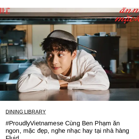
một bộ suit lụa - như một cách "take the risk" khác, ngoài
âm nhạc.
DINING LIBRARY
#ProudlyVietnamese Cùng Ben Phạm ăn
ngon, mặc đẹp, nghe nhạc hay tại nhà hàng
Fluid