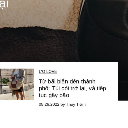
ại
L'O LOVE
Từ bãi biển đến thành
phố: Túi cói trở lại, và tiếp
tục gây bão
05.26.2022 by Thụy Trâm