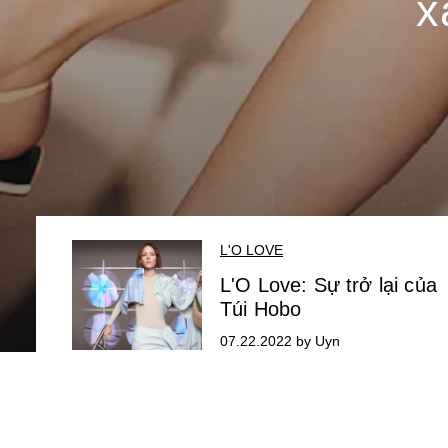
x
L'O LOVE
L'O Love: Sự trở lại của
Túi Hobo
07.22.2022 by Uyn