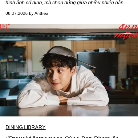
hình ảnh cố định, mà chọn đứng giữa nhiều phiên bản
của bản thân và tinh thần thử nghiệm ấy đã dẫn anh đến
08.07.2026 by Anthea
một bộ suit lụa - như một cách "take the risk" khác, ngoài
âm nhạc.
DINING LIBRARY