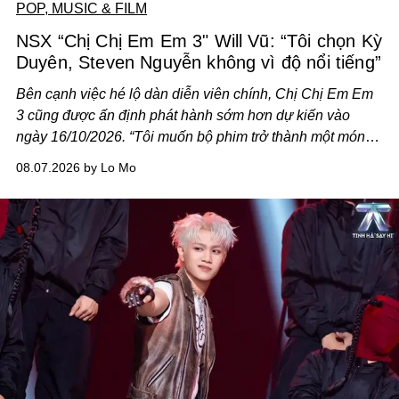
POP, MUSIC & FILM
NSX “Chị Chị Em Em 3" Will Vũ: “Tôi chọn Kỳ
Duyên, Steven Nguyễn không vì độ nổi tiếng”
Bên cạnh việc hé lộ dàn diễn viên chính,
Chị Chị Em Em
3
cũng được ấn định phát hành sớm hơn dự kiến vào
ngày 16/10/2026. “Tôi muốn bộ phim trở thành một món
quà, đồng thời thể hiện sự trân trọng và tôn vinh phụ nữ
08.07.2026 by Lo Mo
Việt Nam”, NSX Will Vũ cho biết.