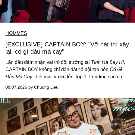
HOMMES
[EXCLUSIVE] CAPTAIN BOY: "Vỡ nát thì xây
lại, có gì đâu mà cay"
Lần đầu đảm nhận vai trò đội trưởng tại
Tinh Hà Say Hi
,
CAPTAIN BOY không chỉ dẫn dắt cả đội tạo nên
Có Gì
Đâu Mà Cay
- tiết mục vươn lên Top 1 Trending sau chưa
đầy 24 giờ đồng hồ - mà còn học cách buông bớt cái tôi
08.07.2026 by Chuong Lieu
để lắng nghe, kết nối và tin tưởng đồng đội. Với nam
nghệ sĩ, đó cũng là bước chuyển quan trọng trên hành
trình trở thành một producer thực thụ.