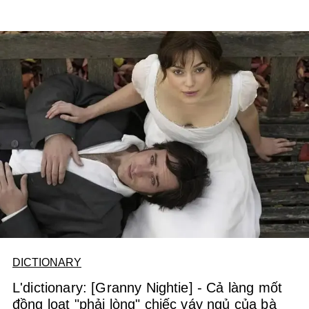
DICTIONARY
L'dictionary: [Granny Nightie] - Cả làng mốt
đồng loạt "phải lòng" chiếc váy ngủ của bà