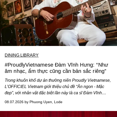
DINING LIBRARY
#ProudlyVietnamese Đàm Vĩnh Hưng: “Như
âm nhạc, ẩm thực cũng cần bản sắc riêng”
Trong khuôn khổ dự án thường niên Proudly Vietnamese,
L’OFFICIEL Vietnam giới thiệu chủ đề “Ăn ngon - Mặc
đẹp”, với nhân vật đặc biệt lần này là ca sĩ Đàm Vĩnh
Hưng. Đầu năm 2026, anh chính thức khai trương Tiệm
08.07.2026 by Phuong Uyen, Lode
Cà Phê Cà Pháo mang dấu ấn Indochine hoài niệm, thu
hút nhiều thực khách ghé thăm.