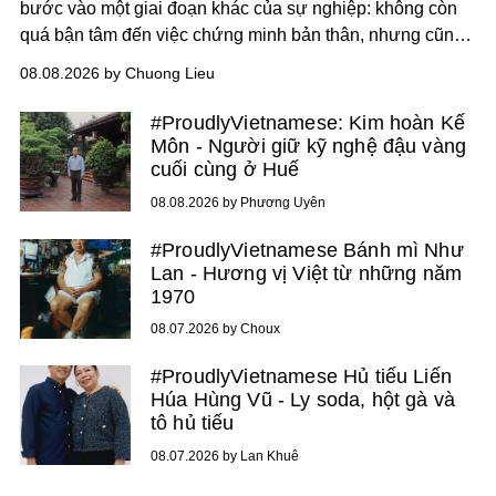
bước vào một giai đoạn khác của sự nghiệp: không còn
quá bận tâm đến việc chứng minh bản thân, nhưng cũng
chưa bao giờ thôi khao khát được làm nghề. Từ hai bộ
08.08.2026 by Chuong Lieu
phim điện ảnh trong nửa đầu 2026 đến hành trình trở lại
với
Running Man Vietnam
, nam diễn viên nhìn công việc
#ProudlyVietnamese: Kim hoàn Kế
bằng một tâm thế điềm tĩnh hơn. Anh tiếp tục học hỏi, trau
Môn - Người giữ kỹ nghệ đậu vàng
dồi và chờ đợi những vai diễn đủ sức đưa mình đến
cuối cùng ở Huế
những vùng đất mới. Ở tuổi ngoài 30, điều anh theo đuổi
08.08.2026 by Phương Uyên
không phải những đích đến quá lớn, mà là khả năng luôn
tiến về phía trước.
#ProudlyVietnamese Bánh mì Như
Lan - Hương vị Việt từ những năm
1970
08.07.2026 by Choux
#ProudlyVietnamese Hủ tiếu Liến
Húa Hùng Vũ - Ly soda, hột gà và
tô hủ tiếu
08.07.2026 by Lan Khuê