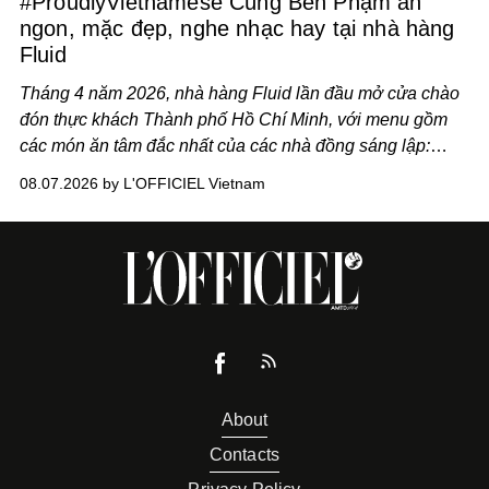
#ProudlyVietnamese Cùng Ben Phạm ăn
ngon, mặc đẹp, nghe nhạc hay tại nhà hàng
Fluid
Tháng 4 năm 2026, nhà hàng Fluid lần đầu mở cửa chào
đón thực khách Thành phố Hồ Chí Minh, với menu gồm
các món ăn tâm đắc nhất của các nhà đồng sáng lập:
Giám đốc sáng tạo Ben Phạm và chef Thạch Tạ. Những
08.07.2026 by L'OFFICIEL Vietnam
món ăn đa dạng từ Á đến Âu nhanh chóng được yêu thích
nhờ cảm giác ngon miệng, thoải mái và cả khả năng
mang đến niềm vui cho thực khách.
About
Contacts