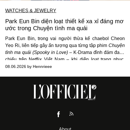
WATCHES & JEWELRY
Park Eun Bin diện loạt thiết kế xa xỉ đáng mơ
ước trong Chuyện tình ma quái
Park Eun Bin, trong vai người thừa kế chaebol Cheon
Yeo Ri, liên tiếp gây ấn tượng qua từng tập phim
Chuyện
tình ma quái (Spooky in Love)
– K-Drama đình đám đang
chiếu trên Netflix Việt Nam – khi diện loạt trang phục,
đồng hồ & trang sức xa xỉ tương xứng với địa vị trên màn
08.06.2026 by Hennrieee
ảnh nhỏ: từ Hermès, LOEWE cho đến Jaeger-LeCoultre,
Chaumet, Chopard…
About