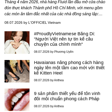
Tháng 4 năm 2026, nhà hàng Fluid lần đầu mở cửa chào
đón thực khách Thành phố Hồ Chí Minh, với menu gồm
các món ăn tâm đắc nhất của các nhà đồng sáng lập:
Giám đốc sáng tạo Ben Phạm và chef Thạch Tạ. Những
08.07.2026 by L'OFFICIEL Vietnam
món ăn đa dạng từ Á đến Âu nhanh chóng được yêu thích
nhờ cảm giác ngon miệng, thoải mái và cả khả năng
#ProudlyVietnamese Băng Di:
mang đến niềm vui cho thực khách.
“Người Việt nên tự tin kể câu
chuyện của chính mình"
08.07.2026 by Phương Uyên
Havaianas nâng phong cách hàng
ngày lên một tầm cao mới với thiết
kế Kitten Heel
08.07.2026 by Anthea
9 sản phẩm thiết yếu để tôn vinh
đôi môi chuẩn phong cách Pháp
08.07.2026 by Anthea