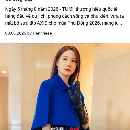
Ngày 5 tháng 8 năm 2026 - TUMI, thương hiệu quốc tế
hàng đầu về du lịch, phong cách sống và phụ kiện, vừa ra
mắt bộ sưu tập AXIS cho mùa Thu Đông 2026, mang tư
duy thiết kế tiên phong, tái định nghĩa trải nghiệm du lịch
08.06.2026 by Hennrieee
và phong cách sống hiện đại bằng thiết kế sắc nét, chuẩn
xác gắn liền với tính thẩm mỹ toàn cầu.