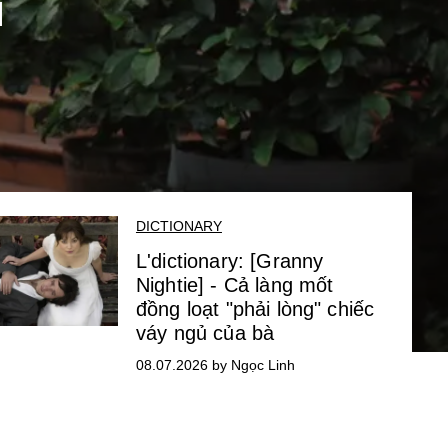
i
DICTIONARY
L'dictionary: [Granny
Nightie] - Cả làng mốt
đồng loạt "phải lòng" chiếc
váy ngủ của bà
08.07.2026 by Ngọc Linh