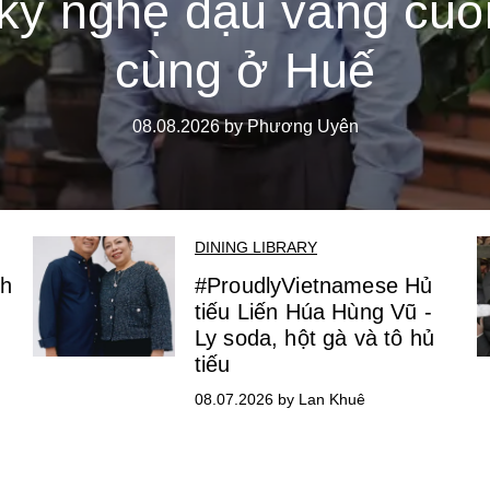
kỹ nghệ đậu vàng cuố
cùng ở Huế
08.08.2026 by Phương Uyên
DINING LIBRARY
nh
#ProudlyVietnamese Hủ
tiếu Liến Húa Hùng Vũ -
Ly soda, hột gà và tô hủ
tiếu
08.07.2026 by Lan Khuê