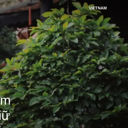
VIETNAM
im
iữ