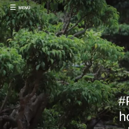
MENU
#
h