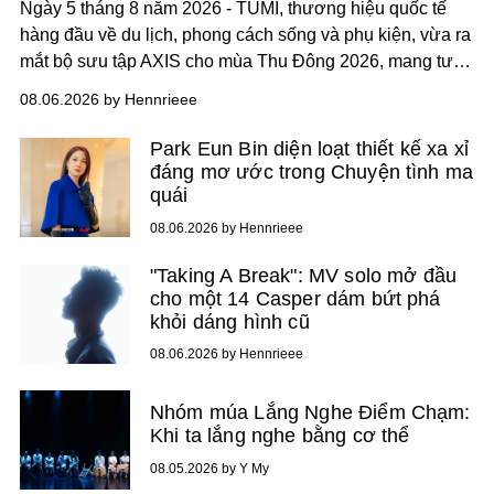
Ngày 5 tháng 8 năm 2026 - TUMI, thương hiệu quốc tế
hàng đầu về du lịch, phong cách sống và phụ kiện, vừa ra
mắt bộ sưu tập AXIS cho mùa Thu Đông 2026, mang tư
duy thiết kế tiên phong, tái định nghĩa trải nghiệm du lịch
08.06.2026 by Hennrieee
và phong cách sống hiện đại bằng thiết kế sắc nét, chuẩn
xác gắn liền với tính thẩm mỹ toàn cầu.
Park Eun Bin diện loạt thiết kế xa xỉ
đáng mơ ước trong Chuyện tình ma
quái
08.06.2026 by Hennrieee
"Taking A Break": MV solo mở đầu
cho một 14 Casper dám bứt phá
khỏi dáng hình cũ
08.06.2026 by Hennrieee
Nhóm múa Lắng Nghe Điểm Chạm:
Khi ta lắng nghe bằng cơ thể
08.05.2026 by Y My