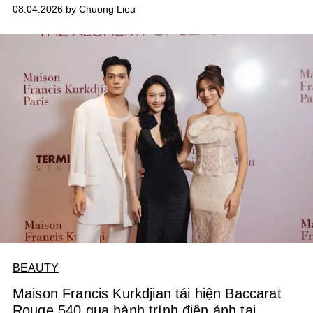
công Xuân Son, Tài Lộc và Hoàng Hên.
Thế nhưng, ít ai
08.04.2026 by Chuong Lieu
để ý rằng ở phía sau, cũng có một cái tên nhập tịch khác
đang âm thầm tạo nên sự khác biệt nơi hàng phòng
ngự:
Patrik Lê Giang.
BEAUTY
Maison Francis Kurkdjian tái hiện Baccarat
Rouge 540 qua hành trình điện ảnh tại