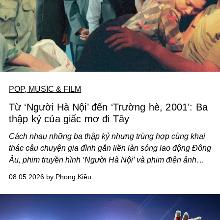
POP, MUSIC & FILM
Từ ‘Người Hà Nội’ đến ‘Trường hè, 2001’: Ba
thập kỷ của giấc mơ đi Tây
Cách nhau những ba thập kỷ nhưng trùng hợp cùng khai
thác câu chuyện gia đình gắn liền làn sóng lao động Đông
Âu, phim truyền hình ‘Người Hà Nội’ và phim điện ảnh
‘Trường hè, 2001’ trình hiện nhãn quan khác biệt về lựa
08.05.2026 by Phong Kiều
chọn một thuở thịnh hành.