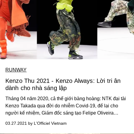
RUNWAY
Kenzo Thu 2021 - Kenzo Always: Lời tri ân
dành cho nhà sáng lập
Tháng 04 năm 2020, cả thế giới bàng hoàng: NTK đại tài
Kenzo Takada qua đời do nhiễm Covid-19, để lại cho
người kế nhiệm, Giám đốc sáng tạo Felipe Oliveira
Baptista sự bất ngờ và niềm tiếc thương vô hạn. Nhưng
03.27.2021 by L'Officiel Vietnam
công việc vẫn phải tiếp tục và sứ mệnh của Kenzo vẫn