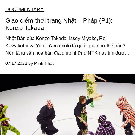
DOCUMENTARY
Giao điểm thời trang Nhật – Pháp (P1):
Kenzo Takada
Nhật Bản của Kenzo Takada, I
ssey Miyake, Rei
Kawakubo và Yohji Yamamoto là quốc gia như thế nào?
Nền tảng văn hoá bản địa giúp những NTK này tìm được
cái tôi ra sao? Và vì sao kinh đô thời trang Paris lại tôn
07.17.2022 by Minh Nhật
sùng họ tới vậy?