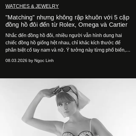
WATCHES & JEWELRY
"Matching" nhưng không rập khuôn với 5 cặp
đồng hồ đôi đến từ Rolex, Omega và Cartier
Nhắc đến đồng hồ đôi, nhiều người vẫn hình dung hai
chiếc đồng hồ giống hệt nhau, chỉ khác kích thước để
phân biệt cổ tay nam và nữ. Ý tưởng này từng phổ biến,
song cũng vô tình khiến khái niệm đồng hồ đôi trở nên
08.03.2026 by Ngọc Linh
khá rập khuôn. Nói lời tạm biết hai phiên bản nam nữ
giống nhau y đúc, các nhà chế tác hiện này không còn
mải miết tìm kiếm sự đồng nhất tuyệt đối. Họ để những
đường nét, tỷ lệ và bảng màu nối liền hai thiết kế, dù mỗi
phiên bản vẫn mang linh hồn riêng.