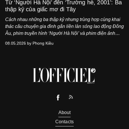
Từ ‘Người Hà Nội’ đến ‘Trường hè, 2001’: Ba
thập kỷ của giấc mơ đi Tây
Cách nhau những ba thập kỷ nhưng trùng hợp cùng khai
thác câu chuyện gia đình gắn liền làn sóng lao động Đông
Âu, phim truyền hình ‘Người Hà Nội’ và phim điện ảnh
‘Trường hè, 2001’ trình hiện nhãn quan khác biệt về lựa
08.05.2026 by Phong Kiều
chọn một thuở thịnh hành.
About
Contacts