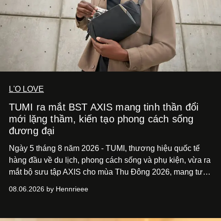
L'O LOVE
TUMI ra mắt BST AXIS mang tinh thần đổi
mới lặng thầm, kiến tạo phong cách sống
đương đại
Ngày 5 tháng 8 năm 2026 - TUMI, thương hiệu quốc tế
hàng đầu về du lịch, phong cách sống và phụ kiện, vừa ra
mắt bộ sưu tập AXIS cho mùa Thu Đông 2026, mang tư
duy thiết kế tiên phong, tái định nghĩa trải nghiệm du lịch
08.06.2026 by Hennrieee
và phong cách sống hiện đại bằng thiết kế sắc nét, chuẩn
xác gắn liền với tính thẩm mỹ toàn cầu.