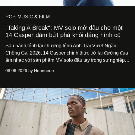
POP, MUSIC & FILM
"Taking A Break": MV solo mở đầu cho một
14 Casper dám bứt phá khỏi dáng hình cũ
Sau hành trình tại chương trình Anh Trai Vượt Ngàn
Chông Gai 2026, 14 Casper chính thức trở lại đường đua
âm nhạc với sản phẩm MV solo đầu tay trong sự nghiệp -
“Taking A Break”
. Đây không chỉ là sản phẩm đánh dấu
08.06.2026 by Hennrieee
bước chuyển mình của 14 Casper sau chương trình, mà
còn mở ra một chương mới trong hành trình nghệ thuật
của nam nghệ sĩ khi lần đầu tiên anh trình làng một MV
solo được đầu tư toàn diện từ sáng tác, sản xuất, trình
diễn đến hình ảnh.