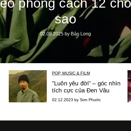
heo phong cách 12 ch
sao
02.09.2025 by Bảo Long
POP, MUSIC & FILM
"Luôn yêu đời" – góc nhìn
tích cực của Đen Vâu
02.12.2023 by Sơn Phước