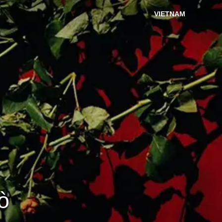
VIETNAM
ò