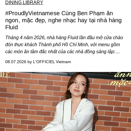
DINING LIBRARY
#ProudlyVietnamese Cùng Ben Phạm ăn
ngon, mặc đẹp, nghe nhạc hay tại nhà hàng
Fluid
Tháng 4 năm 2026, nhà hàng Fluid lần đầu mở cửa chào
đón thực khách Thành phố Hồ Chí Minh, với menu gồm
các món ăn tâm đắc nhất của các nhà đồng sáng lập:
Giám đốc sáng tạo Ben Phạm và chef Thạch Tạ. Những
08.07.2026 by L'OFFICIEL Vietnam
món ăn đa dạng từ Á đến Âu nhanh chóng được yêu thích
nhờ cảm giác ngon miệng, thoải mái và cả khả năng
mang đến niềm vui cho thực khách.