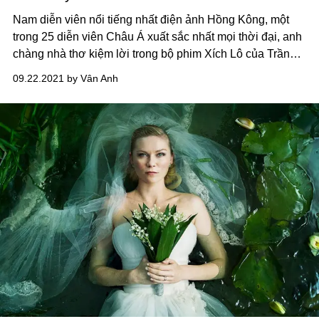
Nam diễn viên nổi tiếng nhất điện ảnh Hồng Kông, một
trong 25 diễn viên Châu Á xuất sắc nhất mọi thời đại, anh
chàng nhà thơ kiệm lời trong bộ phim Xích Lô của Trần
Anh Hùng, và giờ là thành viên của vũ trụ Marvel. Tất cả
09.22.2021 by Vân Anh
những danh xưng ấy, đều thuộc về Lương Triều Vỹ.