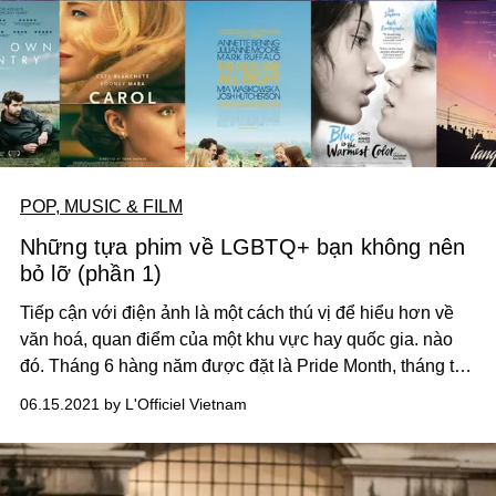
POP, MUSIC & FILM
Những tựa phim về LGBTQ+ bạn không nên
bỏ lỡ (phần 1)
Tiếp cận với điện ảnh là một cách thú vị để hiểu hơn về
văn hoá, quan điểm của một khu vực hay quốc gia. nào
đó. Tháng 6 hàng năm được đặt là Pride Month, tháng tự
hào của những người thuộc cộng đồng LGBTQ+. Nhân
06.15.2021 by L'Officiel Vietnam
dịp đặc biệt này, cùng L'OFFICIEL Vietnam trải nghiệm
những thước phim điện ảnh có cùng chủ đề từ nhiều
quốc gia trên thế giới.