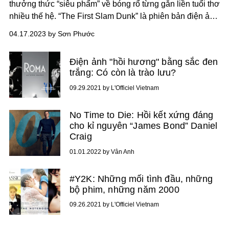
thưởng thức “siêu phẩm” về bóng rổ từng gắn liền tuổi thơ
nhiều thế hệ. “The First Slam Dunk” là phiên bản điện ảnh
đầu tiên nhưng cũng là tác phẩm hoàn hảo nhất dành cho
04.17.2023 by Sơn Phước
những ai yêu mến bộ manga kinh điển, bởi đứng ra thực
hiện nó không ai khác ngoài cha đẻ nguyên tác Takehiko
Điện ảnh "hồi hương" bằng sắc đen
Inoue.
trắng: Có còn là trào lưu?
09.29.2021 by L'Officiel Vietnam
No Time to Die: Hồi kết xứng đáng
cho kỉ nguyên “James Bond” Daniel
Craig
01.01.2022 by Vân Anh
#Y2K: Những mối tình đầu, những
bộ phim, những năm 2000
09.26.2021 by L'Officiel Vietnam