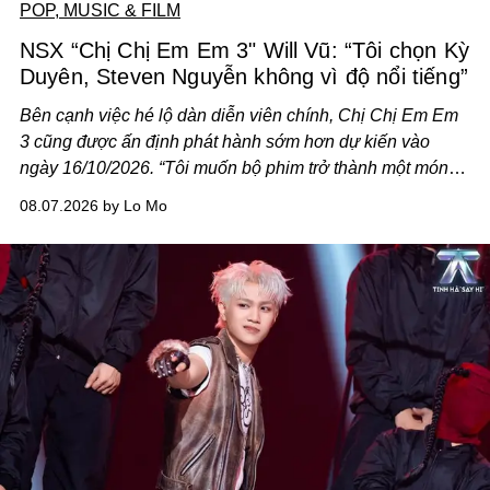
POP, MUSIC & FILM
NSX “Chị Chị Em Em 3" Will Vũ: “Tôi chọn Kỳ
Duyên, Steven Nguyễn không vì độ nổi tiếng”
Bên cạnh việc hé lộ dàn diễn viên chính,
Chị Chị Em Em
3
cũng được ấn định phát hành sớm hơn dự kiến vào
ngày 16/10/2026. “Tôi muốn bộ phim trở thành một món
quà, đồng thời thể hiện sự trân trọng và tôn vinh phụ nữ
08.07.2026 by Lo Mo
Việt Nam”, NSX Will Vũ cho biết.