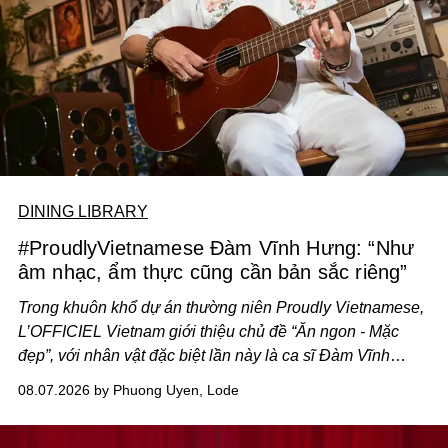
DINING LIBRARY
#ProudlyVietnamese Đàm Vĩnh Hưng: “Như
âm nhạc, ẩm thực cũng cần bản sắc riêng”
Trong khuôn khổ dự án thường niên Proudly Vietnamese,
L’OFFICIEL Vietnam giới thiệu chủ đề “Ăn ngon - Mặc
đẹp”, với nhân vật đặc biệt lần này là ca sĩ Đàm Vĩnh
Hưng. Đầu năm 2026, anh chính thức khai trương Tiệm
08.07.2026 by Phuong Uyen, Lode
Cà Phê Cà Pháo mang dấu ấn Indochine hoài niệm, thu
hút nhiều thực khách ghé thăm.