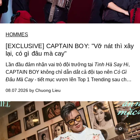
HOMMES
[EXCLUSIVE] CAPTAIN BOY: "Vỡ nát thì xây
lại, có gì đâu mà cay"
Lần đầu đảm nhận vai trò đội trưởng tại
Tinh Hà Say Hi
,
CAPTAIN BOY không chỉ dẫn dắt cả đội tạo nên
Có Gì
Đâu Mà Cay
- tiết mục vươn lên Top 1 Trending sau chưa
đầy 24 giờ đồng hồ - mà còn học cách buông bớt cái tôi
08.07.2026 by Chuong Lieu
để lắng nghe, kết nối và tin tưởng đồng đội. Với nam
nghệ sĩ, đó cũng là bước chuyển quan trọng trên hành
trình trở thành một producer thực thụ.