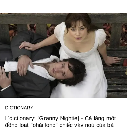
DICTIONARY
L'dictionary: [Granny Nightie] - Cả làng mốt
đồng loạt "phải lòng" chiếc váy ngủ của bà