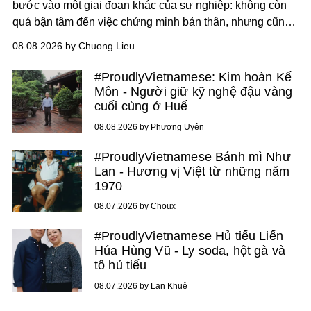
bước vào một giai đoạn khác của sự nghiệp: không còn
quá bận tâm đến việc chứng minh bản thân, nhưng cũng
chưa bao giờ thôi khao khát được làm nghề. Từ hai bộ
08.08.2026 by Chuong Lieu
phim điện ảnh trong nửa đầu 2026 đến hành trình trở lại
với
Running Man Vietnam
, nam diễn viên nhìn công việc
#ProudlyVietnamese: Kim hoàn Kế
bằng một tâm thế điềm tĩnh hơn. Anh tiếp tục học hỏi, trau
Môn - Người giữ kỹ nghệ đậu vàng
dồi và chờ đợi những vai diễn đủ sức đưa mình đến
cuối cùng ở Huế
những vùng đất mới. Ở tuổi ngoài 30, điều anh theo đuổi
08.08.2026 by Phương Uyên
không phải những đích đến quá lớn, mà là khả năng luôn
tiến về phía trước.
#ProudlyVietnamese Bánh mì Như
Lan - Hương vị Việt từ những năm
1970
08.07.2026 by Choux
#ProudlyVietnamese Hủ tiếu Liến
Húa Hùng Vũ - Ly soda, hột gà và
tô hủ tiếu
08.07.2026 by Lan Khuê