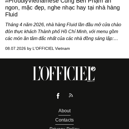
#ProudlyVietnamese Cùng Ben Phạm ăn
ngon, mặc đẹp, nghe nhạc hay tại nhà hàng
Fluid
Tháng 4 năm 2026, nhà hàng Fluid lần đầu mở cửa chào
đón thực khách Thành phố Hồ Chí Minh, với menu gồm
các món ăn tâm đắc nhất của các nhà đồng sáng lập:
Giám đốc sáng tạo Ben Phạm và chef Thạch Tạ. Những
08.07.2026 by L'OFFICIEL Vietnam
món ăn đa dạng từ Á đến Âu nhanh chóng được yêu thích
nhờ cảm giác ngon miệng, thoải mái và cả khả năng
mang đến niềm vui cho thực khách.
About
Contacts