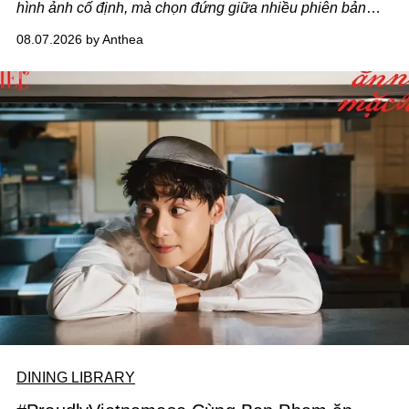
hình ảnh cố định, mà chọn đứng giữa nhiều phiên bản
của bản thân và tinh thần thử nghiệm ấy đã dẫn anh đến
08.07.2026 by Anthea
một bộ suit lụa - như một cách "take the risk" khác, ngoài
âm nhạc.
DINING LIBRARY