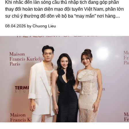
Khi nhắc đến làn sóng cầu thủ nhập tịch đang góp phần
thay đổi hoàn toàn diện mạo đội tuyển Việt Nam, phần lớn
sự chú ý thường đổ dồn về bộ ba “may mắn” nơi hàng
công Xuân Son, Tài Lộc và Hoàng Hên.
Thế nhưng, ít ai
08.04.2026 by Chuong Lieu
để ý rằng ở phía sau, cũng có một cái tên nhập tịch khác
đang âm thầm tạo nên sự khác biệt nơi hàng phòng
ngự:
Patrik Lê Giang.