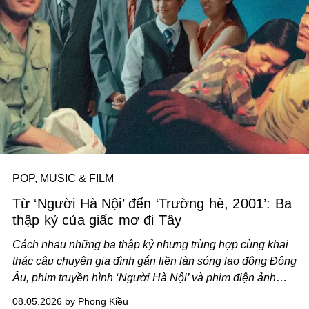
POP, MUSIC & FILM
Từ ‘Người Hà Nội’ đến ‘Trường hè, 2001’: Ba
thập kỷ của giấc mơ đi Tây
Cách nhau những ba thập kỷ nhưng trùng hợp cùng khai
thác câu chuyện gia đình gắn liền làn sóng lao động Đông
Âu, phim truyền hình ‘Người Hà Nội’ và phim điện ảnh
‘Trường hè, 2001’ trình hiện nhãn quan khác biệt về lựa
08.05.2026 by Phong Kiều