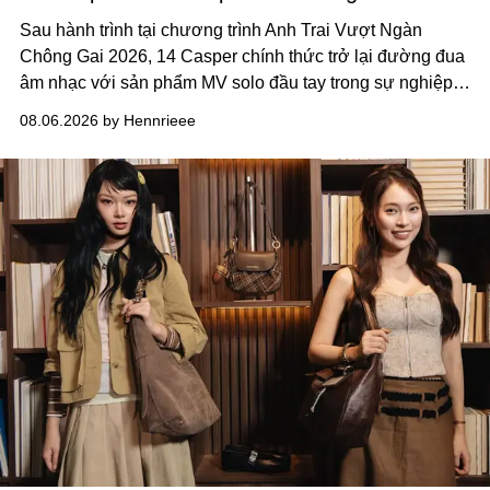
Sau hành trình tại chương trình Anh Trai Vượt Ngàn
Chông Gai 2026, 14 Casper chính thức trở lại đường đua
âm nhạc với sản phẩm MV solo đầu tay trong sự nghiệp -
“Taking A Break”
. Đây không chỉ là sản phẩm đánh dấu
08.06.2026 by Hennrieee
bước chuyển mình của 14 Casper sau chương trình, mà
còn mở ra một chương mới trong hành trình nghệ thuật
của nam nghệ sĩ khi lần đầu tiên anh trình làng một MV
solo được đầu tư toàn diện từ sáng tác, sản xuất, trình
diễn đến hình ảnh.