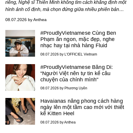
riêng, Nghệ sĩ Thiên Minh không tìm cách khẳng định một
hình ảnh cố định, mà chọn đứng giữa nhiều phiên bản
của bản thân và tinh thần thử nghiệm ấy đã dẫn anh đến
08.07.2026 by Anthea
một bộ suit lụa - như một cách "take the risk" khác, ngoài
âm nhạc.
#ProudlyVietnamese Cùng Ben
Phạm ăn ngon, mặc đẹp, nghe
nhạc hay tại nhà hàng Fluid
08.07.2026 by L'OFFICIEL Vietnam
#ProudlyVietnamese Băng Di:
“Người Việt nên tự tin kể câu
chuyện của chính mình"
08.07.2026 by Phương Uyên
Havaianas nâng phong cách hàng
ngày lên một tầm cao mới với thiết
kế Kitten Heel
08.07.2026 by Anthea