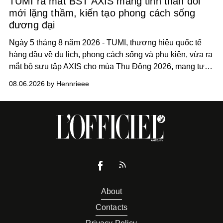
TUMI ra mắt BST AXIS mang tinh thần đổi
mới lặng thầm, kiến tạo phong cách sống
đương đại
Ngày 5 tháng 8 năm 2026 - TUMI, thương hiệu quốc tế
hàng đầu về du lịch, phong cách sống và phụ kiện, vừa ra
mắt bộ sưu tập AXIS cho mùa Thu Đông 2026, mang tư
duy thiết kế tiên phong, tái định nghĩa trải nghiệm du lịch
08.06.2026 by Hennrieee
và phong cách sống hiện đại bằng thiết kế sắc nét, chuẩn
xác gắn liền với tính thẩm mỹ toàn cầu.
About
Contacts