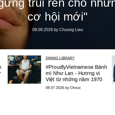
gừng trui rèn cho nhữ
cơ hội mới"
08.08.2026 by Chuong Lieu
DINING LIBRARY
m
#ProudlyVietnamese Bánh
ữ
mì Như Lan - Hương vị
Việt từ những năm 1970
08.07.2026 by Choux