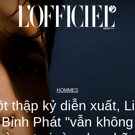
HOMMES
t thập kỷ diễn xuất, L
Bỉnh Phát "vẫn không