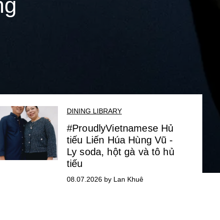
ng
DINING LIBRARY
#ProudlyVietnamese Hủ
tiếu Liến Húa Hùng Vũ -
Ly soda, hột gà và tô hủ
tiếu
08.07.2026 by Lan Khuê