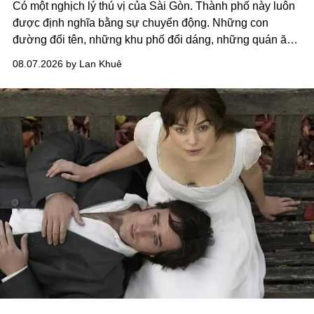
Có một nghịch lý thú vị của Sài Gòn. Thành phố này luôn
được định nghĩa bằng sự chuyển động. Những con
đường đổi tên, những khu phố đổi dáng, những quán ăn
mở ra rồi biến mất chỉ sau vài mùa mưa. Người ta luôn
08.07.2026 by Lan Khuê
nói về cái mới, về xu hướng tiếp theo, về những điều
đáng để trải nghiệm trước khi chúng trở nên lỗi thời.