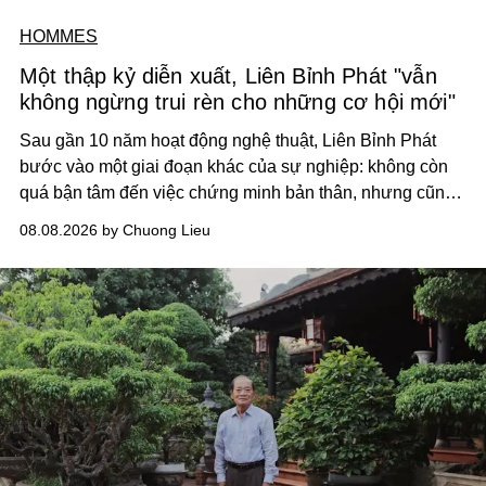
HOMMES
Một thập kỷ diễn xuất, Liên Bỉnh Phát "vẫn
không ngừng trui rèn cho những cơ hội mới"
Sau gần 10 năm hoạt động nghệ thuật, Liên Bỉnh Phát
bước vào một giai đoạn khác của sự nghiệp: không còn
quá bận tâm đến việc chứng minh bản thân, nhưng cũng
chưa bao giờ thôi khao khát được làm nghề. Từ hai bộ
08.08.2026 by Chuong Lieu
phim điện ảnh trong nửa đầu 2026 đến hành trình trở lại
với
Running Man Vietnam
, nam diễn viên nhìn công việc
bằng một tâm thế điềm tĩnh hơn. Anh tiếp tục học hỏi, trau
dồi và chờ đợi những vai diễn đủ sức đưa mình đến
những vùng đất mới. Ở tuổi ngoài 30, điều anh theo đuổi
không phải những đích đến quá lớn, mà là khả năng luôn
tiến về phía trước.