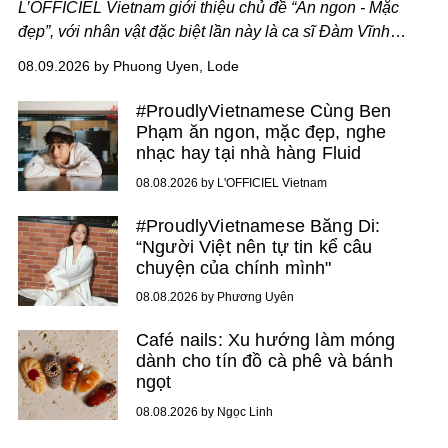
L’OFFICIEL Vietnam giới thiệu chủ đề “Ăn ngon - Mặc
đẹp”, với nhân vật đặc biệt lần này là ca sĩ Đàm Vĩnh
Hưng. Đầu năm 2026, anh chính thức khai trương Tiệm
08.09.2026 by Phuong Uyen, Lode
Cà Phê Cà Pháo mang dấu ấn Indochine hoài niệm, thu
hút nhiều thực khách ghé thăm.
#ProudlyVietnamese Cùng Ben
Phạm ăn ngon, mặc đẹp, nghe
nhạc hay tại nhà hàng Fluid
08.08.2026 by L'OFFICIEL Vietnam
#ProudlyVietnamese Băng Di:
“Người Việt nên tự tin kể câu
chuyện của chính mình"
08.08.2026 by Phương Uyên
Café nails: Xu hướng làm móng
dành cho tín đồ cà phê và bánh
ngọt
08.08.2026 by Ngọc Linh