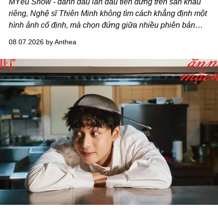
MYêu Show - đánh dấu lần đầu tiên đứng trên sân khấu
riêng, Nghệ sĩ Thiên Minh không tìm cách khẳng định một
hình ảnh cố định, mà chọn đứng giữa nhiều phiên bản
của bản thân và tinh thần thử nghiệm ấy đã dẫn anh đến
08.07.2026 by Anthea
một bộ suit lụa - như một cách "take the risk" khác, ngoài
âm nhạc.