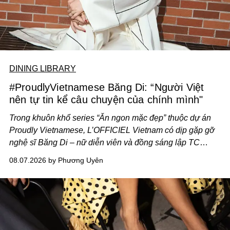
DINING LIBRARY
#ProudlyVietnamese Băng Di: “Người Việt
nên tự tin kể câu chuyện của chính mình"
Trong khuôn khổ series “Ăn ngon mặc đẹp” thuộc dự án
Proudly Vietnamese, L’OFFICIEL Vietnam có dịp gặp gỡ
nghệ sĩ Băng Di – nữ diễn viên và đồng sáng lập TC
ASIA, đơn vị đứng sau các thương hiệu BÀ BAR, MOTLY
08.07.2026 by Phương Uyên
Kitchen Bar và SALEM tại TP.HCM.