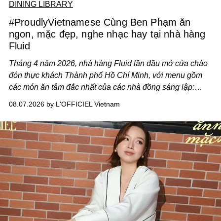
DINING LIBRARY
#ProudlyVietnamese Cùng Ben Phạm ăn
ngon, mặc đẹp, nghe nhạc hay tại nhà hàng
Fluid
Tháng 4 năm 2026, nhà hàng Fluid lần đầu mở cửa chào
đón thực khách Thành phố Hồ Chí Minh, với menu gồm
các món ăn tâm đắc nhất của các nhà đồng sáng lập:
Giám đốc sáng tạo Ben Phạm và chef Thạch Tạ. Những
08.07.2026 by L'OFFICIEL Vietnam
món ăn đa dạng từ Á đến Âu nhanh chóng được yêu thích
nhờ cảm giác ngon miệng, thoải mái và cả khả năng
mang đến niềm vui cho thực khách.