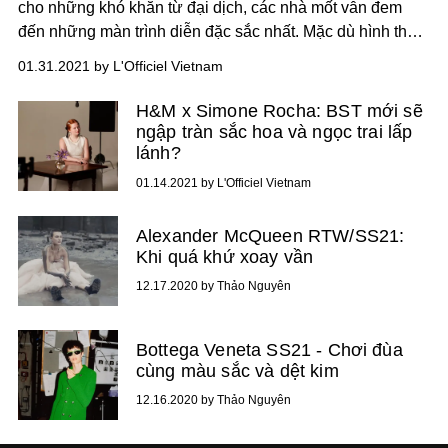
cho những khó khăn từ đại dịch, các nhà mốt vẫn đem
đến những màn trình diễn đặc sắc nhất. Mặc dù hình thức
thể hiện có sự thay đổi như sử dụng màn hình trực tuyến
01.31.2021 by L'Officiel Vietnam
thay vì sân khấu trực tiếp, nhưng điều đó chỉ nhằm mục
đích tốt hơn cho người xem, vì giờ đây mọi khán giả đều
H&M x Simone Rocha: BST mới sẽ
được ngồi hàng ghế đầu. Dưới đây là những điều thú vị
ngập tràn sắc hoa và ngọc trai lấp
nhất đã diễn ra.
lánh?
01.14.2021 by L'Officiel Vietnam
Alexander McQueen RTW/SS21:
Khi quá khứ xoay vần
12.17.2020 by Thảo Nguyên
Bottega Veneta SS21 - Chơi đùa
cùng màu sắc và dệt kim
12.16.2020 by Thảo Nguyên