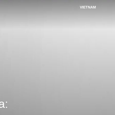
VIETNAM
a: