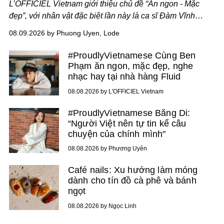
L’OFFICIEL Vietnam giới thiệu chủ đề “Ăn ngon - Mặc
đẹp”, với nhân vật đặc biệt lần này là ca sĩ Đàm Vĩnh
Hưng. Đầu năm 2026, anh chính thức khai trương Tiệm
08.09.2026 by Phuong Uyen, Lode
Cà Phê Cà Pháo mang dấu ấn Indochine hoài niệm, thu
hút nhiều thực khách ghé thăm.
#ProudlyVietnamese Cùng Ben
Phạm ăn ngon, mặc đẹp, nghe
nhạc hay tại nhà hàng Fluid
08.08.2026 by L'OFFICIEL Vietnam
#ProudlyVietnamese Băng Di:
“Người Việt nên tự tin kể câu
chuyện của chính mình"
08.08.2026 by Phương Uyên
Café nails: Xu hướng làm móng
dành cho tín đồ cà phê và bánh
ngọt
08.08.2026 by Ngọc Linh