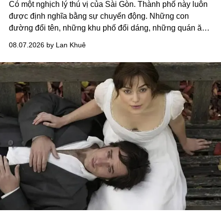
Có một nghịch lý thú vị của Sài Gòn. Thành phố này luôn
được định nghĩa bằng sự chuyển động. Những con
đường đổi tên, những khu phố đổi dáng, những quán ăn
mở ra rồi biến mất chỉ sau vài mùa mưa. Người ta luôn
08.07.2026 by Lan Khuê
nói về cái mới, về xu hướng tiếp theo, về những điều
đáng để trải nghiệm trước khi chúng trở nên lỗi thời.