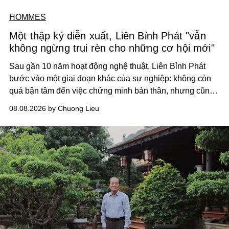
HOMMES
Một thập kỷ diễn xuất, Liên Bỉnh Phát "vẫn
không ngừng trui rèn cho những cơ hội mới"
Sau gần 10 năm hoạt động nghệ thuật, Liên Bỉnh Phát
bước vào một giai đoạn khác của sự nghiệp: không còn
quá bận tâm đến việc chứng minh bản thân, nhưng cũng
chưa bao giờ thôi khao khát được làm nghề. Từ hai bộ
08.08.2026 by Chuong Lieu
phim điện ảnh trong nửa đầu 2026 đến hành trình trở lại
với
Running Man Vietnam
, nam diễn viên nhìn công việc
bằng một tâm thế điềm tĩnh hơn. Anh tiếp tục học hỏi, trau
dồi và chờ đợi những vai diễn đủ sức đưa mình đến
những vùng đất mới. Ở tuổi ngoài 30, điều anh theo đuổi
không phải những đích đến quá lớn, mà là khả năng luôn
tiến về phía trước.