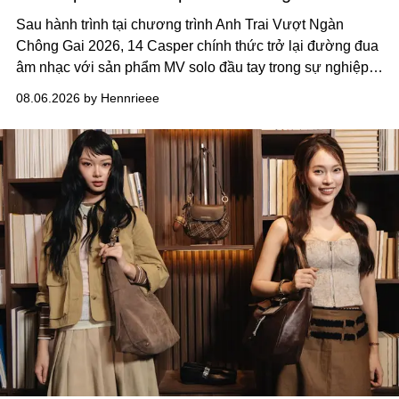
Sau hành trình tại chương trình Anh Trai Vượt Ngàn
Chông Gai 2026, 14 Casper chính thức trở lại đường đua
âm nhạc với sản phẩm MV solo đầu tay trong sự nghiệp -
“Taking A Break”
. Đây không chỉ là sản phẩm đánh dấu
08.06.2026 by Hennrieee
bước chuyển mình của 14 Casper sau chương trình, mà
còn mở ra một chương mới trong hành trình nghệ thuật
của nam nghệ sĩ khi lần đầu tiên anh trình làng một MV
solo được đầu tư toàn diện từ sáng tác, sản xuất, trình
diễn đến hình ảnh.