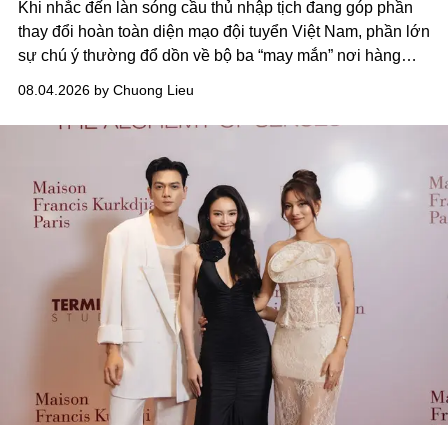
Khi nhắc đến làn sóng cầu thủ nhập tịch đang góp phần
thay đổi hoàn toàn diện mạo đội tuyển Việt Nam, phần lớn
sự chú ý thường đổ dồn về bộ ba “may mắn” nơi hàng
công Xuân Son, Tài Lộc và Hoàng Hên.
Thế nhưng, ít ai
08.04.2026 by Chuong Lieu
để ý rằng ở phía sau, cũng có một cái tên nhập tịch khác
đang âm thầm tạo nên sự khác biệt nơi hàng phòng
ngự:
Patrik Lê Giang.