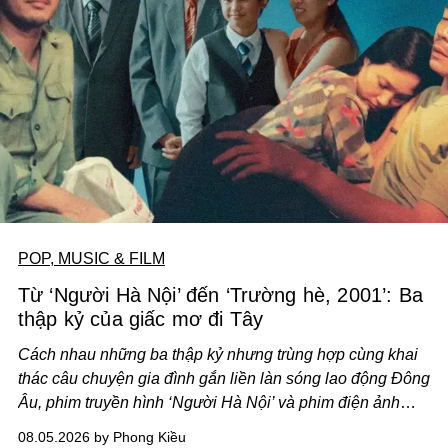
POP, MUSIC & FILM
Từ ‘Người Hà Nội’ đến ‘Trường hè, 2001’: Ba
thập kỷ của giấc mơ đi Tây
Cách nhau những ba thập kỷ nhưng trùng hợp cùng khai
thác câu chuyện gia đình gắn liền làn sóng lao động Đông
Âu, phim truyền hình ‘Người Hà Nội’ và phim điện ảnh
‘Trường hè, 2001’ trình hiện nhãn quan khác biệt về lựa
08.05.2026 by Phong Kiều