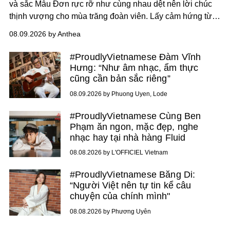
và sắc Mẫu Đơn rực rỡ như cùng nhau dệt nên lời chúc
thịnh vượng cho mùa trăng đoàn viên. Lấy cảm hứng từ
khung cảnh giàu chất thơ ấy, The Reverie Saigon lưu giữ
08.09.2026 by Anthea
hương vị của những thức quà truyền thống vào bộ sưu
tập bánh Trung Thu ‘Nguyệt Dạ Song Hoa’, gồm ba hộp
#ProudlyVietnamese Đàm Vĩnh
quà tặng ‘Mẫu Đơn Khai Phúc’, ‘Quế Hoa Vọng Nguyệt’
Hưng: “Như âm nhạc, ẩm thực
và ‘Nguyệt Sắc Giao Hòa’, gửi trao ước nguyện bình an
cũng cần bản sắc riêng”
và hạnh phúc viên mãn.
08.09.2026 by Phuong Uyen, Lode
#ProudlyVietnamese Cùng Ben
Phạm ăn ngon, mặc đẹp, nghe
nhạc hay tại nhà hàng Fluid
08.08.2026 by L'OFFICIEL Vietnam
#ProudlyVietnamese Băng Di:
“Người Việt nên tự tin kể câu
chuyện của chính mình"
08.08.2026 by Phương Uyên