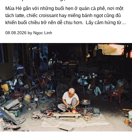
Mùa Hè gắn với những buổi hẹn ở quán cà phê, nơi một
tách latte, chiếc croissant hay miếng bánh ngọt cũng đủ
khiến buổi chiều trở nên dễ chịu hơn.
Lấy cảm hứng từ
cà phê, bánh nướng và các món tráng miệng, café nails
08.08.2026 by Ngọc Linh
sử dụng bảng màu nâu sữa, kem, trắng ngà cùng những
chi tiết đắp nổi để tái hiện không gian quen thuộc của
quán cà phê. Dưới đây là những mẫu nail được yêu thích
nhất của xu hướng này.