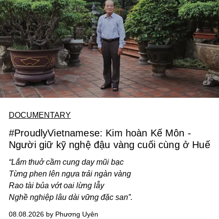
tiến về phía trước.
DOCUMENTARY
#ProudlyVietnamese: Kim hoàn Kế Môn -
Người giữ kỹ nghệ đậu vàng cuối cùng ở Huế
“Lắm thuở cầm cung day mũi bạc
Từng phen lên ngựa trải ngàn vàng
Rao tài bủa vớt oai lừng lẫy
Nghề nghiệp lâu dài vững đặc san”.
08.08.2026 by Phương Uyên