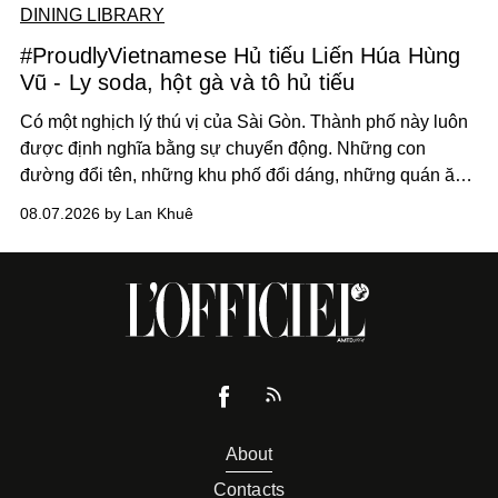
DINING LIBRARY
#ProudlyVietnamese Hủ tiếu Liến Húa Hùng
Vũ - Ly soda, hột gà và tô hủ tiếu
Có một nghịch lý thú vị của Sài Gòn. Thành phố này luôn
được định nghĩa bằng sự chuyển động. Những con
đường đổi tên, những khu phố đổi dáng, những quán ăn
mở ra rồi biến mất chỉ sau vài mùa mưa. Người ta luôn
08.07.2026 by Lan Khuê
nói về cái mới, về xu hướng tiếp theo, về những điều
đáng để trải nghiệm trước khi chúng trở nên lỗi thời.
About
Contacts