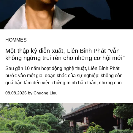
HOMMES
Một thập kỷ diễn xuất, Liên Bỉnh Phát "vẫn
không ngừng trui rèn cho những cơ hội mới"
Sau gần 10 năm hoạt động nghệ thuật, Liên Bỉnh Phát
bước vào một giai đoạn khác của sự nghiệp: không còn
quá bận tâm đến việc chứng minh bản thân, nhưng cũng
chưa bao giờ thôi khao khát được làm nghề. Từ hai bộ
08.08.2026 by Chuong Lieu
phim điện ảnh trong nửa đầu 2026 đến hành trình trở lại
với
Running Man Vietnam
, nam diễn viên nhìn công việc
bằng một tâm thế điềm tĩnh hơn. Anh tiếp tục học hỏi, trau
dồi và chờ đợi những vai diễn đủ sức đưa mình đến
những vùng đất mới. Ở tuổi ngoài 30, điều anh theo đuổi
không phải những đích đến quá lớn, mà là khả năng luôn