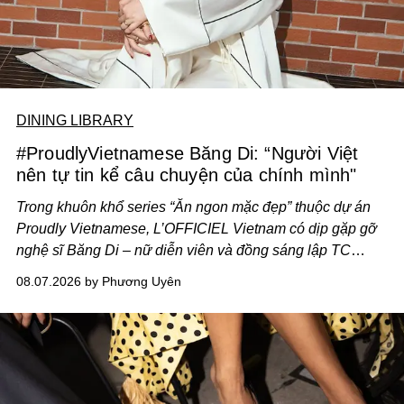
DINING LIBRARY
#ProudlyVietnamese Băng Di: “Người Việt
nên tự tin kể câu chuyện của chính mình"
Trong khuôn khổ series “Ăn ngon mặc đẹp” thuộc dự án
Proudly Vietnamese, L’OFFICIEL Vietnam có dịp gặp gỡ
nghệ sĩ Băng Di – nữ diễn viên và đồng sáng lập TC
ASIA, đơn vị đứng sau các thương hiệu BÀ BAR, MOTLY
08.07.2026 by Phương Uyên
Kitchen Bar và SALEM tại TP.HCM.