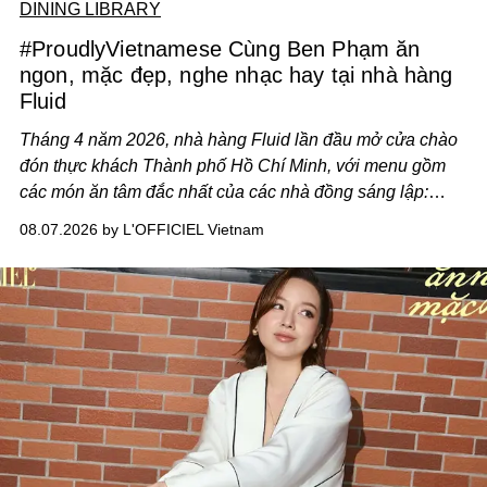
DINING LIBRARY
#ProudlyVietnamese Cùng Ben Phạm ăn
ngon, mặc đẹp, nghe nhạc hay tại nhà hàng
Fluid
Tháng 4 năm 2026, nhà hàng Fluid lần đầu mở cửa chào
đón thực khách Thành phố Hồ Chí Minh, với menu gồm
các món ăn tâm đắc nhất của các nhà đồng sáng lập:
Giám đốc sáng tạo Ben Phạm và chef Thạch Tạ. Những
08.07.2026 by L'OFFICIEL Vietnam
món ăn đa dạng từ Á đến Âu nhanh chóng được yêu thích
nhờ cảm giác ngon miệng, thoải mái và cả khả năng
mang đến niềm vui cho thực khách.