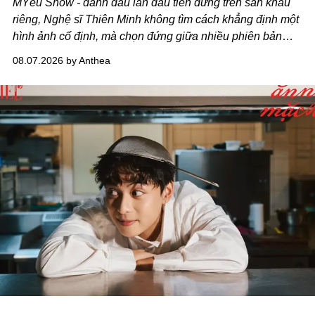
MYêu Show - đánh dấu lần đầu tiên đứng trên sân khấu
riêng, Nghệ sĩ Thiên Minh không tìm cách khẳng định một
hình ảnh cố định, mà chọn đứng giữa nhiều phiên bản
của bản thân và tinh thần thử nghiệm ấy đã dẫn anh đến
08.07.2026 by Anthea
một bộ suit lụa - như một cách "take the risk" khác, ngoài
âm nhạc.