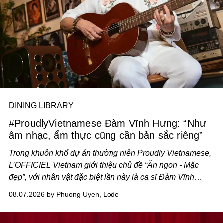
DINING LIBRARY
#ProudlyVietnamese Đàm Vĩnh Hưng: “Như
âm nhạc, ẩm thực cũng cần bản sắc riêng”
Trong khuôn khổ dự án thường niên Proudly Vietnamese,
L’OFFICIEL Vietnam giới thiệu chủ đề “Ăn ngon - Mặc
đẹp”, với nhân vật đặc biệt lần này là ca sĩ Đàm Vĩnh
Hưng. Đầu năm 2026, anh chính thức khai trương Tiệm
08.07.2026 by Phuong Uyen, Lode
Cà Phê Cà Pháo mang dấu ấn Indochine hoài niệm, thu
hút nhiều thực khách ghé thăm.