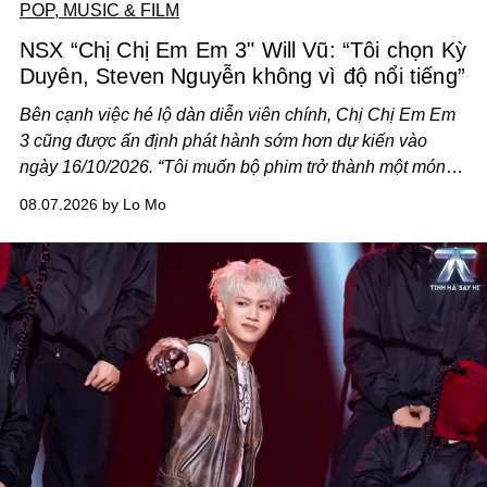
POP, MUSIC & FILM
NSX “Chị Chị Em Em 3" Will Vũ: “Tôi chọn Kỳ
Duyên, Steven Nguyễn không vì độ nổi tiếng”
Bên cạnh việc hé lộ dàn diễn viên chính,
Chị Chị Em Em
3
cũng được ấn định phát hành sớm hơn dự kiến vào
ngày 16/10/2026. “Tôi muốn bộ phim trở thành một món
quà, đồng thời thể hiện sự trân trọng và tôn vinh phụ nữ
08.07.2026 by Lo Mo
Việt Nam”, NSX Will Vũ cho biết.