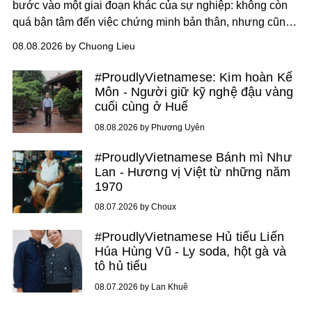
bước vào một giai đoạn khác của sự nghiệp: không còn
quá bận tâm đến việc chứng minh bản thân, nhưng cũng
chưa bao giờ thôi khao khát được làm nghề. Từ hai bộ
08.08.2026 by Chuong Lieu
phim điện ảnh trong nửa đầu 2026 đến hành trình trở lại
với
Running Man Vietnam
, nam diễn viên nhìn công việc
#ProudlyVietnamese: Kim hoàn Kế
bằng một tâm thế điềm tĩnh hơn. Anh tiếp tục học hỏi, trau
Môn - Người giữ kỹ nghệ đậu vàng
dồi và chờ đợi những vai diễn đủ sức đưa mình đến
cuối cùng ở Huế
những vùng đất mới. Ở tuổi ngoài 30, điều anh theo đuổi
08.08.2026 by Phương Uyên
không phải những đích đến quá lớn, mà là khả năng luôn
tiến về phía trước.
#ProudlyVietnamese Bánh mì Như
Lan - Hương vị Việt từ những năm
1970
08.07.2026 by Choux
#ProudlyVietnamese Hủ tiếu Liến
Húa Hùng Vũ - Ly soda, hột gà và
tô hủ tiếu
08.07.2026 by Lan Khuê