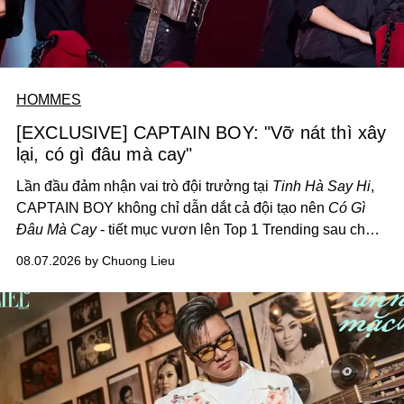
HOMMES
[EXCLUSIVE] CAPTAIN BOY: "Vỡ nát thì xây
lại, có gì đâu mà cay"
Lần đầu đảm nhận vai trò đội trưởng tại
Tinh Hà Say Hi
,
CAPTAIN BOY không chỉ dẫn dắt cả đội tạo nên
Có Gì
Đâu Mà Cay
- tiết mục vươn lên Top 1 Trending sau chưa
đầy 24 giờ đồng hồ - mà còn học cách buông bớt cái tôi
08.07.2026 by Chuong Lieu
để lắng nghe, kết nối và tin tưởng đồng đội. Với nam
nghệ sĩ, đó cũng là bước chuyển quan trọng trên hành
trình trở thành một producer thực thụ.