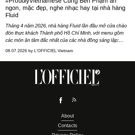
#ProudlyVietnamese Cùng Ben Phạm ăn
ngon, mặc đẹp, nghe nhạc hay tại nhà hàng
Fluid
Tháng 4 năm 2026, nhà hàng Fluid lần đầu mở cửa chào
đón thực khách Thành phố Hồ Chí Minh, với menu gồm
các món ăn tâm đắc nhất của các nhà đồng sáng lập:
Giám đốc sáng tạo Ben Phạm và chef Thạch Tạ. Những
08.07.2026 by L'OFFICIEL Vietnam
món ăn đa dạng từ Á đến Âu nhanh chóng được yêu thích
nhờ cảm giác ngon miệng, thoải mái và cả khả năng
mang đến niềm vui cho thực khách.
About
Contacts