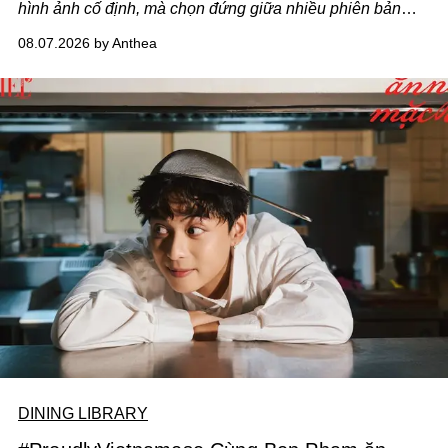
hình ảnh cố định, mà chọn đứng giữa nhiều phiên bản
của bản thân và tinh thần thử nghiệm ấy đã dẫn anh đến
08.07.2026 by Anthea
một bộ suit lụa - như một cách "take the risk" khác, ngoài
âm nhạc.
DINING LIBRARY