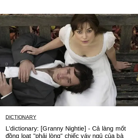
DICTIONARY
L'dictionary: [Granny Nightie] - Cả làng mốt
đồng loạt "phải lòng" chiếc váy ngủ của bà