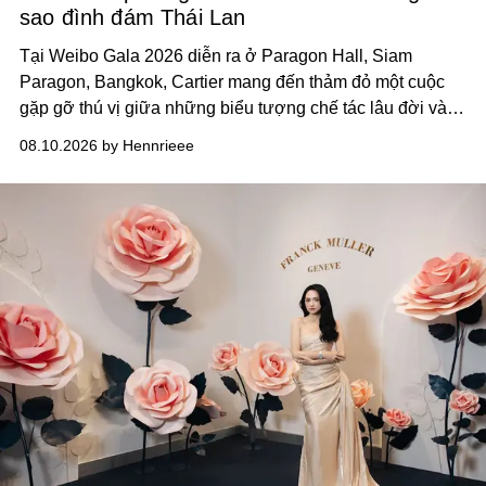
sao đình đám Thái Lan
Tại Weibo Gala 2026 diễn ra ở Paragon Hall, Siam
Paragon, Bangkok, Cartier mang đến thảm đỏ một cuộc
gặp gỡ thú vị giữa những biểu tượng chế tác lâu đời và
thế hệ ngôi sao đang định hình văn hóa đại chúng Thái
08.10.2026 by Hennrieee
Lan. Sáu gương mặt gồm Tor Thanapob, Jeff Satur, PP
Krit, Lingling Kwong, Keng Harit và Tle Matimun lần lượt
xuất hiện trong những thiết kế Cartier, mỗi người lựa chọn
một ngôn ngữ riêng để diễn giải tinh thần của Maison.