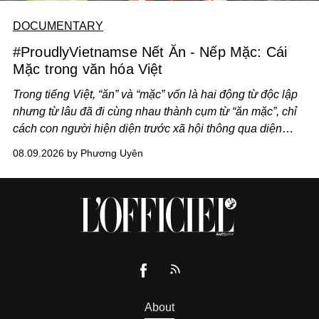
DOCUMENTARY
#ProudlyVietnamse Nết Ăn - Nếp Mặc: Cái
Mặc trong văn hóa Việt
Trong tiếng Việt, “ăn” và “mặc” vốn là hai động từ độc lập
nhưng từ lâu đã đi cùng nhau thành cụm từ “ăn mặc”, chỉ
cách con người hiện diện trước xã hội thông qua diện
mạo và lối phục sức. Dẫu các từ điển thường định nghĩa
08.09.2026 by Phương Uyên
“ăn mặc” đơn thuần là việc mặc quần áo, trong đời sống
văn hóa của người Việt, khái niệm này lại có ý nghĩa bao
quát hơn nhiều.
About