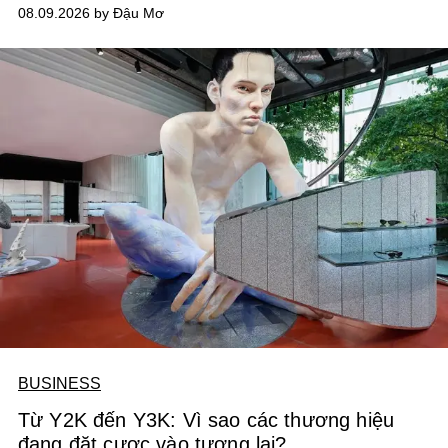
beater, tạm dịch "áo kẻ đánh vợ".
08.09.2026 by Đậu Mơ
BUSINESS
Từ Y2K đến Y3K: Vì sao các thương hiệu
đang đặt cược vào tương lai?