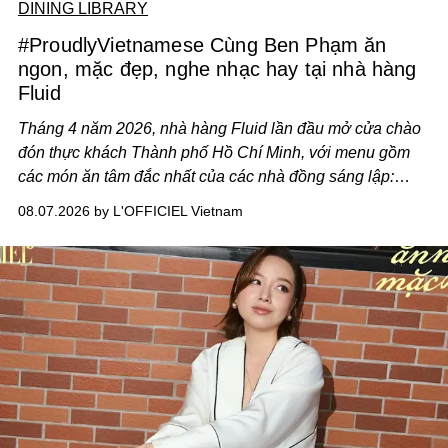
DINING LIBRARY
#ProudlyVietnamese Cùng Ben Phạm ăn
ngon, mặc đẹp, nghe nhạc hay tại nhà hàng
Fluid
Tháng 4 năm 2026, nhà hàng Fluid lần đầu mở cửa chào
đón thực khách Thành phố Hồ Chí Minh, với menu gồm
các món ăn tâm đắc nhất của các nhà đồng sáng lập:
Giám đốc sáng tạo Ben Phạm và chef Thạch Tạ. Những
08.07.2026 by L'OFFICIEL Vietnam
món ăn đa dạng từ Á đến Âu nhanh chóng được yêu thích
nhờ cảm giác ngon miệng, thoải mái và cả khả năng
mang đến niềm vui cho thực khách.