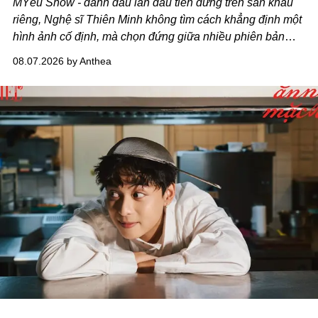
MYêu Show - đánh dấu lần đầu tiên đứng trên sân khấu
riêng, Nghệ sĩ Thiên Minh không tìm cách khẳng định một
hình ảnh cố định, mà chọn đứng giữa nhiều phiên bản
của bản thân và tinh thần thử nghiệm ấy đã dẫn anh đến
08.07.2026 by Anthea
một bộ suit lụa - như một cách "take the risk" khác, ngoài
âm nhạc.