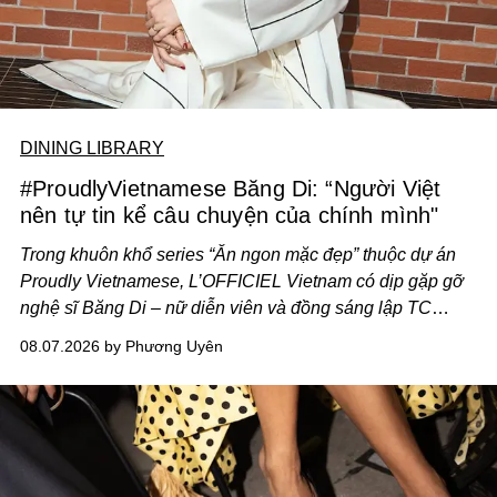
DINING LIBRARY
#ProudlyVietnamese Băng Di: “Người Việt
nên tự tin kể câu chuyện của chính mình"
Trong khuôn khổ series “Ăn ngon mặc đẹp” thuộc dự án
Proudly Vietnamese, L’OFFICIEL Vietnam có dịp gặp gỡ
nghệ sĩ Băng Di – nữ diễn viên và đồng sáng lập TC
ASIA, đơn vị đứng sau các thương hiệu BÀ BAR, MOTLY
08.07.2026 by Phương Uyên
Kitchen Bar và SALEM tại TP.HCM.