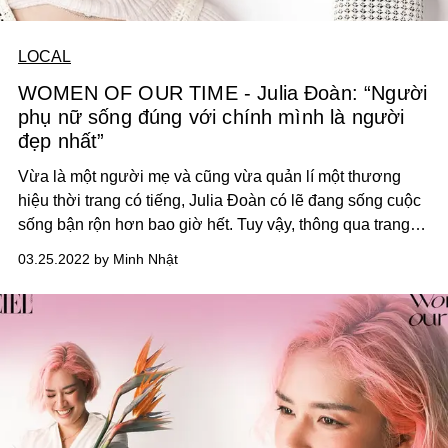
LOCAL
WOMEN OF OUR TIME - Julia Đoàn: “Người
phụ nữ sống đúng với chính mình là người
đẹp nhất”
Vừa là một người mẹ và cũng vừa quản lí một thương
hiệu thời trang có tiếng, Julia Đoàn có lẽ đang sống cuộc
sống bận rộn hơn bao giờ hết. Tuy vậy, thông qua trang
Instagram cá nhân, chúng ta vẫn luôn luôn thấy một Julia
03.25.2022 by Minh Nhật
tươm tất, gọn gàng, chăm chỉ với công việc xây dựng nội
dung, và thậm chí, bà mẹ 2 con còn có thời gian cho
phòng gym và những hoạt động thể chất. Một ngày của
Julia Đoàn, 24h có vẻ đang được sử dụng hết công suất
và vô cùng hiệu quả.