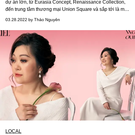
dự án lớn, từ Eurasia Concept, Renaissance Collection,
đến trung tâm thương mại Union Square và sắp tới là một
dự án đa chiều về nghệ thuật, Aria Collectives, Nhung
03.28.2022 by Thảo Nguyên
Nguyễn tự hào đại diện cho thế hệ phụ nữ trẻ của "hôm
nay" – một kỷ nguyên bình quyền mà không một “nhãn
mác” hay “giới hạn” nào có thể làm chùn chân người phụ
nữ trong việc sáng tạo, cống hiến và sống trọn vẹn giấc
mơ của riêng mình.
LOCAL