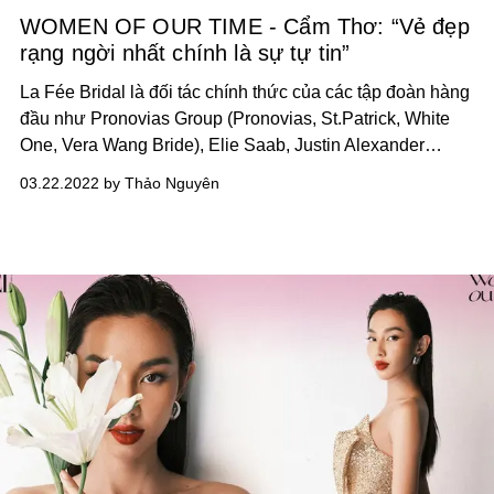
WOMEN OF OUR TIME - Cẩm Thơ: “Vẻ đẹp
rạng ngời nhất chính là sự tự tin”
La Fée Bridal là đối tác chính thức của các tập đoàn hàng
đầu như Pronovias Group (Pronovias, St.Patrick, White
One,
Vera Wang Bride
), Elie Saab, Justin Alexander
(Viktor&Rolf Mariage, Savannah Miller), Galia Lahav,
03.22.2022 by Thảo Nguyên
cùng thương hiệu khác. Là chủ của thương hiệu đầu tiên
khai thác phân khúc váy cưới cao cấp tại Việt Nam, nữ
doanh nhân Cẩm Thơ đã có những chia sẻ độc quyền với
L’OFFICIEL Vietnam.