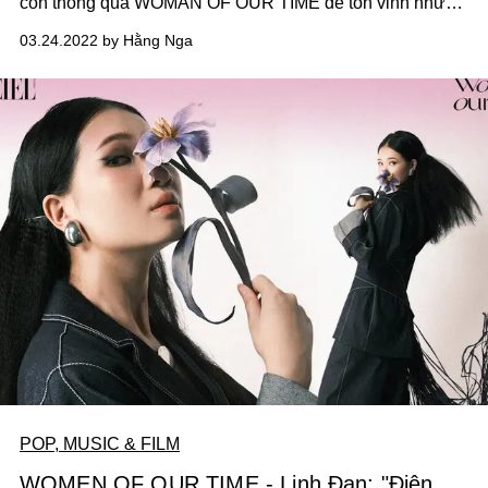
còn thông qua WOMAN OF OUR TIME để tôn vinh những
đoá hoa miệt mài nơi hậu trường. NTK Đặng Phương
03.24.2022 by Hằng Nga
Minh cũng là một gương mặt mang đến những thiết kế
làm đẹp cho hàng ngàn phụ nữ khác
POP, MUSIC & FILM
WOMEN OF OUR TIME - Linh Đan: "Điện