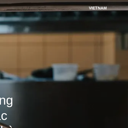
VIETNAM
ng
ặc