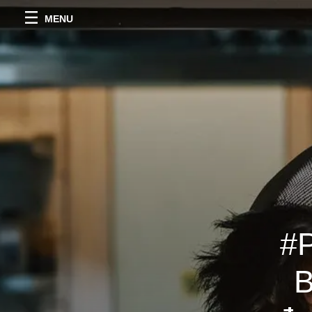
MENU
#
B